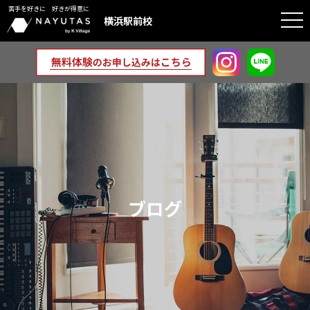
苦手を好きに 好きが得意に
togg
横浜駅前校
navi
ブログ