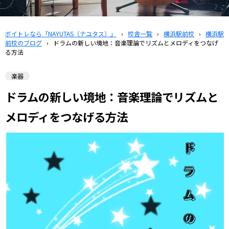
ボイトレなら「NAYUTAS（ナユタス）」
›
校舎一覧
›
横浜駅前校
›
横浜駅
前校のブログ
›
ドラムの新しい境地：音楽理論でリズムとメロディをつなげ
る方法
楽器
ドラムの新しい境地：音楽理論でリズムと
メロディをつなげる方法