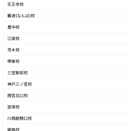
天王寺校
難波(なんば)校
豊中校
江坂校
茨木校
堺東校
三宮駅前校
神戸三ノ宮校
西宮北口校
宝塚校
川西能勢口校
姫路校