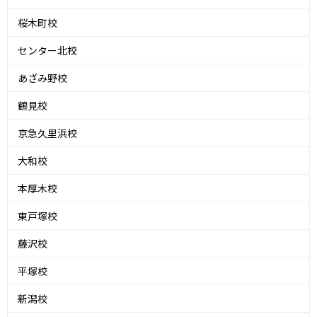
桜木町校
センター北校
あざみ野校
鶴見校
京急久里浜校
大和校
本厚木校
東戸塚校
藤沢校
平塚校
新潟校