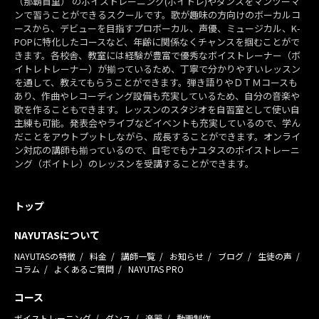
（那覇首里） のボイストレーニング(ボイトレ)やダンスをマンツーマ
ンで習うことができるスクールです。歌が趣味の方向けのボーカルコ
ースから、デビューを目指すプロボーカル、声優、ミュージカル、K-
POPに特化したコースなど、年齢に関係なくチャンスを掴むことがで
きます。各校舎、教室には経験が豊富で優秀なボイストレーナー（ボ
イトレトレーナー）が揃っているため、丁寧で分かりやすいレッスン
を通して、教えてもらうことができます。弾き語りやＤＴＭコースも
あり、作曲やレコーディング設備も充実しているため、自分の音楽や
歌を作ることもできます。レッスンのスタジオを自習室として使い自
主練も可能。発表会やライブなどイベントも充実しているので、学ん
だことをアウトプットしながら、成長することができます。オンライ
ン対応の講師も揃っているので、自宅でもナユタスのボイストレーニ
ング（ボイトレ）のレッスンを受講することができます。
トップ
NAYUTASについて
NAYUTASの特徴
料金
講師一覧
お知らせ
ブログ
生徒の声
コラム
よくあるご質問
NAYUTAS PRO
コース
ボイストレーニング
ダンス
楽器
動画制作