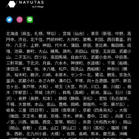
北海道（麻生、札幌、琴似）、宮城（仙台）、東京（新宿、中野、高
円寺、渋谷、北千住、門前仲町、大井町、巣鴨、町田、西日暮里、府
中、八王子、上野、神田、代々木、蒲田、原宿、恵比寿、飯田橋、成
増、池袋、要町、大山、練馬、調布、浜田山、経堂、五反田、武蔵小
山、二子玉川、四ツ谷、高田馬場、自由が丘、武蔵小金井、中目黒、
三軒茶屋、下北沢、月島、六本木、神保町、水道橋）、千葉（船橋、
津田沼、千葉、柏、本八幡、松戸、南流山、西船橋）、神奈川（横
浜、桜木町、藤沢、川崎、本厚木、センター北、鷺沼、鶴見、京急久
里浜、武蔵小杉、あざみ野、溝の口、平塚、向ヶ丘遊園、登戸、新百
合ヶ丘、東戸塚、大和）、埼玉（大宮、所沢、川口、蕨、川越）、栃
木（宇都宮）、茨城（水戸）、群馬（高崎）、新潟、富山、石川（金
沢）、長野（長野、松本）、静岡（静岡、浜松）、愛知（名古屋栄、
千種、大曽根、本山、金山、豊橋、岡崎、御器所、一宮、藤が丘）、
岐阜、三重（四日市）、滋賀（南草津）、京都（四条烏丸）、大阪
（梅田、天王寺、難波、京橋、茨木、堺東、豊中、江坂）、兵庫（三
ノ宮、川西、姫路、西宮、宝塚、明石）、奈良（大和西大寺）、岡山
（岡山、倉敷）、広島、山口（新山口）、香川（高松）、福岡（博
多、西新、北九州小倉、大橋）、佐賀、長崎、熊本、鹿児島、沖縄