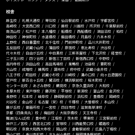
校舎
麻生校
札幌大通校
琴似校
仙台駅前校
水戸校
宇都宮校
高崎校
大宮西口校
川口校
蕨校
川越校
所沢校
千葉駅前校
南流山校
松戸校
本八幡校
船橋校
西船橋校
津田沼校
柏校
神田校
神保町校
水道橋校
飯田橋校
月島校
六本木校
上野校
西日暮里校
北千住校
門前仲町校
品川大井町校
五反田校
武蔵小山校
蒲田校
原宿校
恵比寿校
渋谷校
代々木校
自由が丘校
中目黒校
三軒茶屋校
下北沢校
経堂校
二子玉川校
四ツ谷校
新宿三丁目校
新宿西口校
中野校
高円寺校
浜田山校
高田馬場校
巣鴨校
池袋校
要町校
大山校
成増校
練馬校
調布校
府中校
武蔵小金井校
八王子校
町田校
武蔵小杉校
川崎校
溝の口校
向ヶ丘遊園校
登戸校
新百合ヶ丘校
鷺沼校
横浜駅前校
桜木町校
センター北校
あざみ野校
鶴見校
京急久里浜校
大和校
本厚木校
東戸塚校
藤沢校
平塚校
新潟校
富山校
金沢校
長野校
松本校
岐阜校
静岡駅前校
浜松校
豊橋校
岡崎校
刈谷校
金山校
名古屋（栄）校
千種校
大曽根校
本山校
藤が丘校
御器所校
一宮校
四日市校
滋賀南草津校
京都（四条烏丸）校
梅田校
大阪京橋校
天王寺校
難波(なんば)校
豊中校
江坂校
茨木校
堺東校
三宮駅前校
神戸三ノ宮校
西宮北口校
宝塚校
川西能勢口校
姫路校
明石校
奈良大和西大寺校
岡山校
倉敷駅前校
広島八丁堀校
新山口校
香川高松校
北九州小倉校
福岡博多駅前校