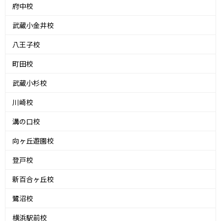
府中校
武蔵小金井校
八王子校
町田校
武蔵小杉校
川崎校
溝の口校
向ヶ丘遊園校
登戸校
新百合ヶ丘校
鷺沼校
横浜駅前校