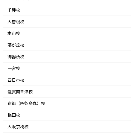
千種校
大曽根校
本山校
藤が丘校
御器所校
一宮校
四日市校
滋賀南草津校
京都（四条烏丸）校
梅田校
大阪京橋校