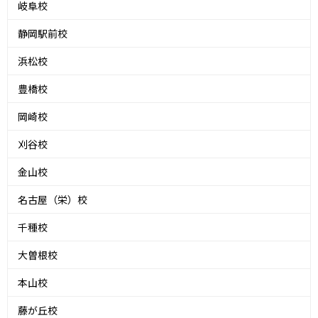
岐阜校
静岡駅前校
浜松校
豊橋校
岡崎校
刈谷校
金山校
名古屋（栄）校
千種校
大曽根校
本山校
藤が丘校