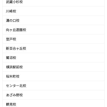
武蔵小杉校
川崎校
溝の口校
向ヶ丘遊園校
登戸校
新百合ヶ丘校
鷺沼校
横浜駅前校
桜木町校
センター北校
あざみ野校
鶴見校