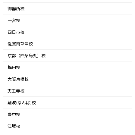
御器所校
一宮校
四日市校
滋賀南草津校
京都（四条烏丸）校
梅田校
大阪京橋校
天王寺校
難波(なんば)校
豊中校
江坂校