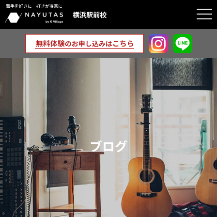
苦手を好きに 好きが得意に
togg
横浜駅前校
navi
ブログ