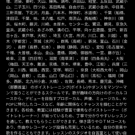
増、池袋、要町、大山、練馬、調布、浜田山、経堂、五反田、武蔵小
山、二子玉川、四ツ谷、高田馬場、自由が丘、武蔵小金井、中目黒、
三軒茶屋、下北沢、月島、六本木、神保町、水道橋）、千葉（船橋、
津田沼、千葉、柏、本八幡、松戸、南流山、西船橋）、神奈川（横
浜、桜木町、藤沢、川崎、本厚木、センター北、鷺沼、鶴見、京急久
里浜、武蔵小杉、あざみ野、溝の口、平塚、向ヶ丘遊園、登戸、新百
合ヶ丘、東戸塚、大和）、埼玉（大宮、所沢、川口、蕨、川越）、栃
木（宇都宮）、茨城（水戸）、群馬（高崎）、新潟、富山、石川（金
沢）、長野（長野、松本）、静岡（静岡、浜松）、愛知（名古屋栄、
千種、大曽根、本山、金山、豊橋、岡崎、御器所、一宮、藤が丘）、
岐阜、三重（四日市）、滋賀（南草津）、京都（四条烏丸）、大阪
（梅田、天王寺、難波、京橋、茨木、堺東、豊中、江坂）、兵庫（三
ノ宮、川西、姫路、西宮、宝塚、明石）、奈良（大和西大寺）、岡山
（岡山、倉敷）、広島、山口（新山口）、香川（高松）、福岡（博
多、西新、北九州小倉、大橋）、佐賀、長崎、熊本、鹿児島、沖縄
（那覇首里） のボイストレーニング(ボイトレ)やダンスをマンツーマ
ンで習うことができるスクールです。歌が趣味の方向けのボーカルコ
ースから、デビューを目指すプロボーカル、声優、ミュージカル、K-
POPに特化したコースなど、年齢に関係なくチャンスを掴むことがで
きます。各校舎、教室には経験が豊富で優秀なボイストレーナー（ボ
イトレトレーナー）が揃っているため、丁寧で分かりやすいレッスン
を通して、教えてもらうことができます。弾き語りやＤＴＭコースも
あり、作曲やレコーディング設備も充実しているため、自分の音楽や
歌を作ることもできます。レッスンのスタジオを自習室として使い自