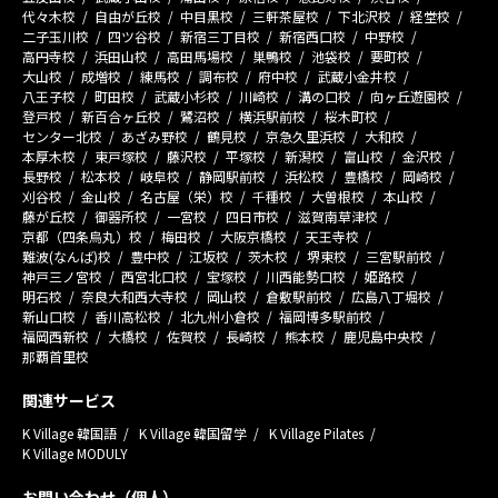
代々木校
自由が丘校
中目黒校
三軒茶屋校
下北沢校
経堂校
二子玉川校
四ツ谷校
新宿三丁目校
新宿西口校
中野校
高円寺校
浜田山校
高田馬場校
巣鴨校
池袋校
要町校
大山校
成増校
練馬校
調布校
府中校
武蔵小金井校
八王子校
町田校
武蔵小杉校
川崎校
溝の口校
向ヶ丘遊園校
登戸校
新百合ヶ丘校
鷺沼校
横浜駅前校
桜木町校
センター北校
あざみ野校
鶴見校
京急久里浜校
大和校
本厚木校
東戸塚校
藤沢校
平塚校
新潟校
富山校
金沢校
長野校
松本校
岐阜校
静岡駅前校
浜松校
豊橋校
岡崎校
刈谷校
金山校
名古屋（栄）校
千種校
大曽根校
本山校
藤が丘校
御器所校
一宮校
四日市校
滋賀南草津校
京都（四条烏丸）校
梅田校
大阪京橋校
天王寺校
難波(なんば)校
豊中校
江坂校
茨木校
堺東校
三宮駅前校
神戸三ノ宮校
西宮北口校
宝塚校
川西能勢口校
姫路校
明石校
奈良大和西大寺校
岡山校
倉敷駅前校
広島八丁堀校
新山口校
香川高松校
北九州小倉校
福岡博多駅前校
福岡西新校
大橋校
佐賀校
長崎校
熊本校
鹿児島中央校
那覇首里校
関連サービス
K Village 韓国語
K Village 韓国留学
K Village Pilates
K Village MODULY
お問い合わせ（個人）