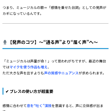
つまり、ミュージカルの歌＝「感情を乗せた台詞」としての発声が
カギになっているんです。
【発声のコツ】～“通る声”より“届く声”へ～
「ミュージカルは声量が命！」って思われがちですが、最近の舞台
では
マイクを使う作品も増え
、
ただ大きな声を出すよりも
声の質感やニュアンス
が求められます。
✔ ブレスの使い方が超重要
感情に合わせて
息を“吐く”演技
を意識すると、声に立体感が出ま