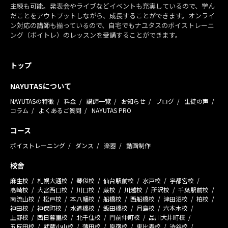
主練も可能。発表会やライブなどイベントも充実しているので、学ん
だことをアウトプットしながら、成長することができます。オンライ
ン対応の講師も揃っているので、自宅でもナユタスのボイストレーニ
ング（ボイトレ）のレッスンを受講することができます。
トップ
NAYUTASについて
NAYUTASの特徴
料金
講師一覧
お知らせ
ブログ
生徒の声
コラム
よくあるご質問
NAYUTAS PRO
コース
ボイストレーニング
ダンス
楽器
動画制作
校舎
麻生校
札幌大通校
琴似校
仙台駅前校
水戸校
宇都宮校
高崎校
大宮西口校
川口校
蕨校
川越校
所沢校
千葉駅前校
南流山校
松戸校
本八幡校
船橋校
西船橋校
津田沼校
柏校
神田校
神保町校
水道橋校
飯田橋校
月島校
六本木校
上野校
西日暮里校
北千住校
門前仲町校
品川大井町校
五反田校
武蔵小山校
蒲田校
原宿校
恵比寿校
渋谷校