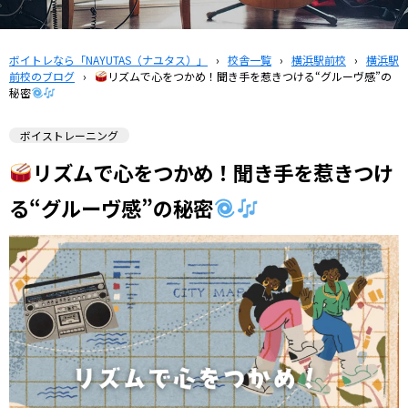
ボイトレなら「NAYUTAS（ナユタス）」
›
校舎一覧
›
横浜駅前校
›
横浜駅
前校のブログ
›
リズムで心をつかめ！聞き手を惹きつける“グルーヴ感”の
秘密
ボイストレーニング
リズムで心をつかめ！聞き手を惹きつけ
る“グルーヴ感”の秘密