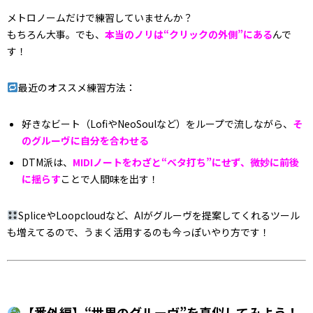
メトロノームだけで練習していませんか？
もちろん大事。でも、
本当のノリは“クリックの外側”にある
んで
す！
最近のオススメ練習方法：
好きなビート（LofiやNeoSoulなど）をループで流しながら、
そ
のグルーヴに自分を合わせる
DTM派は、
MIDIノートをわざと“ベタ打ち”にせず、微妙に前後
に揺らす
ことで人間味を出す！
SpliceやLoopcloudなど、AIがグルーヴを提案してくれるツール
も増えてるので、うまく活用するのも今っぽいやり方です！
【番外編】“世界のグルーヴ”を真似してみよう！