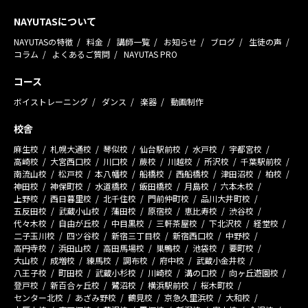
NAYUTASについて
NAYUTASの特徴
料金
講師一覧
お知らせ
ブログ
生徒の声
コラム
よくあるご質問
NAYUTAS PRO
コース
ボイストレーニング
ダンス
楽器
動画制作
校舎
麻生校
札幌大通校
琴似校
仙台駅前校
水戸校
宇都宮校
高崎校
大宮西口校
川口校
蕨校
川越校
所沢校
千葉駅前校
南流山校
松戸校
本八幡校
船橋校
西船橋校
津田沼校
柏校
神田校
神保町校
水道橋校
飯田橋校
月島校
六本木校
上野校
西日暮里校
北千住校
門前仲町校
品川大井町校
五反田校
武蔵小山校
蒲田校
原宿校
恵比寿校
渋谷校
代々木校
自由が丘校
中目黒校
三軒茶屋校
下北沢校
経堂校
二子玉川校
四ツ谷校
新宿三丁目校
新宿西口校
中野校
高円寺校
浜田山校
高田馬場校
巣鴨校
池袋校
要町校
大山校
成増校
練馬校
調布校
府中校
武蔵小金井校
八王子校
町田校
武蔵小杉校
川崎校
溝の口校
向ヶ丘遊園校
登戸校
新百合ヶ丘校
鷺沼校
横浜駅前校
桜木町校
センター北校
あざみ野校
鶴見校
京急久里浜校
大和校