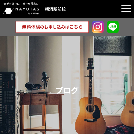
苦手を好きに 好きが得意に
togg
横浜駅前校
navi
ブログ