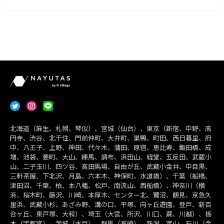
北海道（麻生、札幌、琴似）、宮城（仙台）、東京（新宿、中野、高
円寺、渋谷、北千住、門前仲町、大井町、巣鴨、町田、西日暮里、府
中、八王子、上野、神田、代々木、蒲田、原宿、恵比寿、飯田橋、成
増、池袋、要町、大山、練馬、調布、浜田山、経堂、五反田、武蔵小
山、二子玉川、四ツ谷、高田馬場、自由が丘、武蔵小金井、中目黒、
三軒茶屋、下北沢、月島、六本木、神保町、水道橋）、千葉（船橋、
津田沼、千葉、柏、本八幡、松戸、南流山、西船橋）、神奈川（横
浜、桜木町、藤沢、川崎、本厚木、センター北、鷺沼、鶴見、京急久
里浜、武蔵小杉、あざみ野、溝の口、平塚、向ヶ丘遊園、登戸、新百
合ヶ丘、東戸塚、大和）、埼玉（大宮、所沢、川口、蕨、川越）、栃
木（宇都宮）、茨城（水戸）、群馬（高崎）、新潟、富山、石川（金