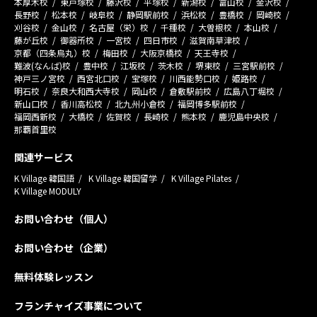
本厚木校
東戸塚校
藤沢校
平塚校
新潟校
富山校
金沢校
長野校
松本校
岐阜校
静岡駅前校
浜松校
豊橋校
岡崎校
刈谷校
金山校
名古屋（栄）校
千種校
大曽根校
本山校
藤が丘校
御器所校
一宮校
四日市校
滋賀南草津校
京都（四条烏丸）校
梅田校
大阪京橋校
天王寺校
難波(なんば)校
豊中校
江坂校
茨木校
堺東校
三宮駅前校
神戸三ノ宮校
西宮北口校
宝塚校
川西能勢口校
姫路校
明石校
奈良大和西大寺校
岡山校
倉敷駅前校
広島八丁堀校
新山口校
香川高松校
北九州小倉校
福岡博多駅前校
福岡西新校
大橋校
佐賀校
長崎校
熊本校
鹿児島中央校
那覇首里校
関連サービス
K Village 韓国語
K Village 韓国留学
K Village Pilates
K Village MODULY
お問い合わせ（個人）
お問い合わせ（企業）
無料体験レッスン
フランチャイズ事業について