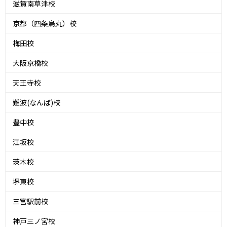
滋賀南草津校
京都（四条烏丸）校
梅田校
大阪京橋校
天王寺校
難波(なんば)校
豊中校
江坂校
茨木校
堺東校
三宮駅前校
神戸三ノ宮校