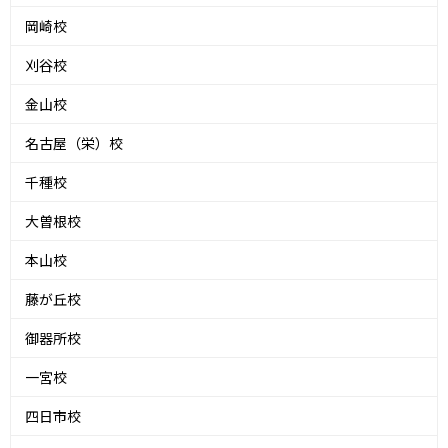
岡崎校
刈谷校
金山校
名古屋（栄）校
千種校
大曽根校
本山校
藤が丘校
御器所校
一宮校
四日市校