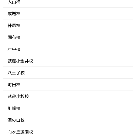
大山校
成増校
練馬校
調布校
府中校
武蔵小金井校
八王子校
町田校
武蔵小杉校
川崎校
溝の口校
向ヶ丘遊園校