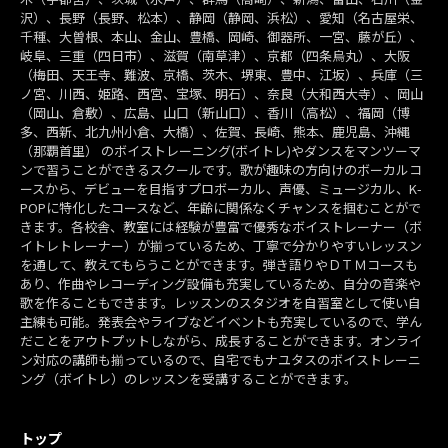
沢）、長野（長野、松本）、静岡（静岡、浜松）、愛知（名古屋栄、
千種、大曽根、本山、金山、豊橋、岡崎、御器所、一宮、藤が丘）、
岐阜、三重（四日市）、滋賀（南草津）、京都（四条烏丸）、大阪
（梅田、天王寺、難波、京橋、茨木、堺東、豊中、江坂）、兵庫（三
ノ宮、川西、姫路、西宮、宝塚、明石）、奈良（大和西大寺）、岡山
（岡山、倉敷）、広島、山口（新山口）、香川（高松）、福岡（博
多、西新、北九州小倉、大橋）、佐賀、長崎、熊本、鹿児島、沖縄
（那覇首里） のボイストレーニング(ボイトレ)やダンスをマンツーマ
ンで習うことができるスクールです。歌が趣味の方向けのボーカルコ
ースから、デビューを目指すプロボーカル、声優、ミュージカル、K-
POPに特化したコースなど、年齢に関係なくチャンスを掴むことがで
きます。各校舎、教室には経験が豊富で優秀なボイストレーナー（ボ
イトレトレーナー）が揃っているため、丁寧で分かりやすいレッスン
を通して、教えてもらうことができます。弾き語りやＤＴＭコースも
あり、作曲やレコーディング設備も充実しているため、自分の音楽や
歌を作ることもできます。レッスンのスタジオを自習室として使い自
主練も可能。発表会やライブなどイベントも充実しているので、学ん
だことをアウトプットしながら、成長することができます。オンライ
ン対応の講師も揃っているので、自宅でもナユタスのボイストレーニ
ング（ボイトレ）のレッスンを受講することができます。
トップ