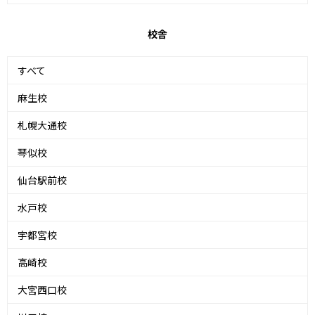
校舎
すべて
麻生校
札幌大通校
琴似校
仙台駅前校
水戸校
宇都宮校
高崎校
大宮西口校