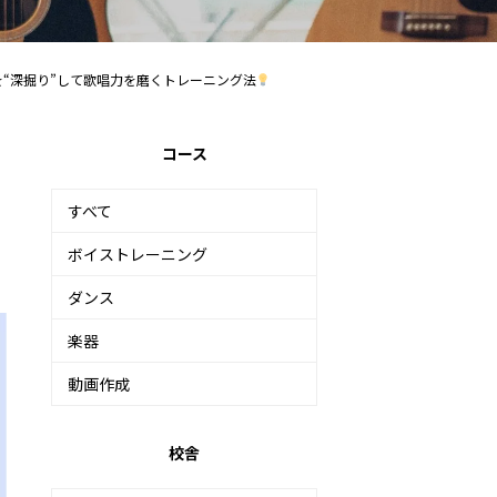
“深掘り”して歌唱力を磨くトレーニング法
コース
すべて
ボイストレーニング
ダンス
楽器
動画作成
校舎