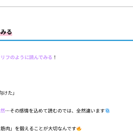
”みる
セリフのように読んでみる
！
向けた」
呆然
…その感情を込めて読むのでは、全然違います
る筋肉」を鍛えることが大切なんです