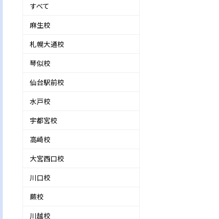
すべて
麻生校
札幌大通校
琴似校
仙台駅前校
水戸校
宇都宮校
高崎校
大宮西口校
川口校
蕨校
川越校