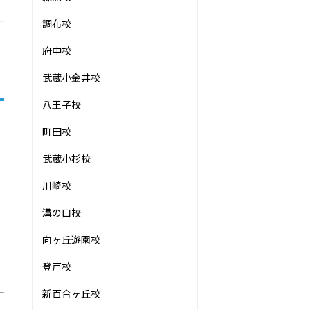
調布校
府中校
武蔵小金井校
八王子校
町田校
武蔵小杉校
川崎校
溝の口校
向ヶ丘遊園校
登戸校
新百合ヶ丘校