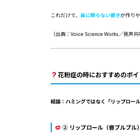
これだけで、
鼻に頼らない響き
が作り
（出典：Voice Science Works／発
花粉症の時におすすめのボイ
結論：ハミングではなく「リップロー
② リップロール（唇ブルブル