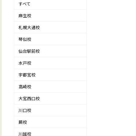
すべて
麻生校
札幌大通校
琴似校
仙台駅前校
水戸校
宇都宮校
高崎校
大宮西口校
川口校
蕨校
川越校