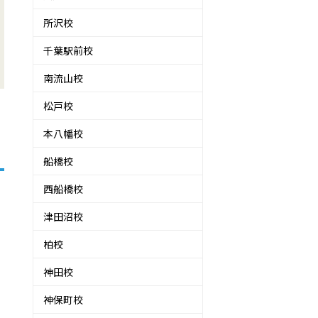
所沢校
千葉駅前校
南流山校
松戸校
本八幡校
船橋校
西船橋校
す
津田沼校
柏校
神田校
神保町校