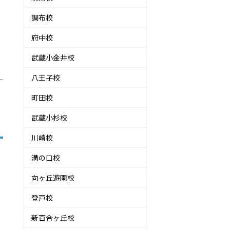
調布校
府中校
武蔵小金井校
八王子校
町田校
武蔵小杉校
川崎校
溝の口校
向ヶ丘遊園校
登戸校
新百合ヶ丘校