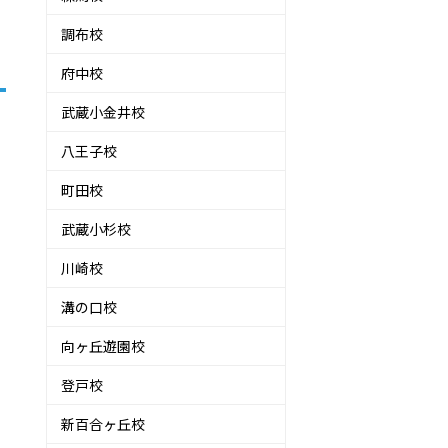
調布校
府中校
武蔵小金井校
八王子校
町田校
武蔵小杉校
川崎校
溝の口校
向ヶ丘遊園校
登戸校
新百合ヶ丘校