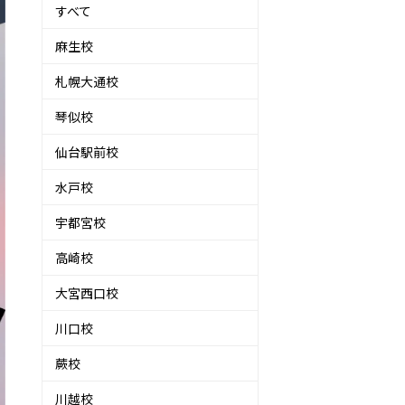
すべて
麻生校
札幌大通校
琴似校
仙台駅前校
水戸校
宇都宮校
高崎校
大宮西口校
川口校
蕨校
川越校