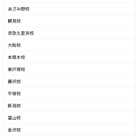
あざみ野校
鶴見校
京急久里浜校
大和校
本厚木校
東戸塚校
藤沢校
平塚校
新潟校
富山校
金沢校