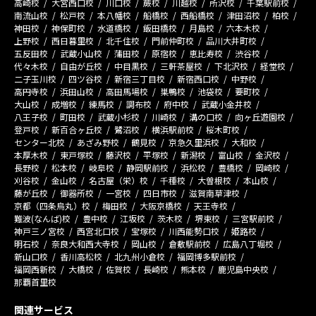
高崎校
大宮西口校
川口校
蕨校
川越校
所沢校
千葉駅前校
南流山校
松戸校
本八幡校
船橋校
西船橋校
津田沼校
柏校
神田校
神保町校
水道橋校
飯田橋校
月島校
六本木校
上野校
西日暮里校
北千住校
門前仲町校
品川大井町校
五反田校
武蔵小山校
蒲田校
原宿校
恵比寿校
渋谷校
代々木校
自由が丘校
中目黒校
三軒茶屋校
下北沢校
経堂校
二子玉川校
四ツ谷校
新宿三丁目校
新宿西口校
中野校
高円寺校
浜田山校
高田馬場校
巣鴨校
池袋校
要町校
大山校
成増校
練馬校
調布校
府中校
武蔵小金井校
八王子校
町田校
武蔵小杉校
川崎校
溝の口校
向ヶ丘遊園校
登戸校
新百合ヶ丘校
鷺沼校
横浜駅前校
桜木町校
センター北校
あざみ野校
鶴見校
京急久里浜校
大和校
本厚木校
東戸塚校
藤沢校
平塚校
新潟校
富山校
金沢校
長野校
松本校
岐阜校
静岡駅前校
浜松校
豊橋校
岡崎校
刈谷校
金山校
名古屋（栄）校
千種校
大曽根校
本山校
藤が丘校
御器所校
一宮校
四日市校
滋賀南草津校
京都（四条烏丸）校
梅田校
大阪京橋校
天王寺校
難波(なんば)校
豊中校
江坂校
茨木校
堺東校
三宮駅前校
神戸三ノ宮校
西宮北口校
宝塚校
川西能勢口校
姫路校
明石校
奈良大和西大寺校
岡山校
倉敷駅前校
広島八丁堀校
新山口校
香川高松校
北九州小倉校
福岡博多駅前校
福岡西新校
大橋校
佐賀校
長崎校
熊本校
鹿児島中央校
那覇首里校
関連サービス