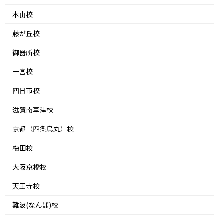
本山校
藤が丘校
御器所校
一宮校
四日市校
滋賀南草津校
京都（四条烏丸）校
梅田校
大阪京橋校
天王寺校
難波(なんば)校