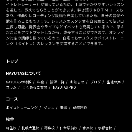
イトレトレーナー）が揃っているため、丁寧で分かりやすいレッスン
を通して、教えてもらうことができます。弾き語りやＤＴＭコースも
あり、作曲やレコーディング設備も充実しているため、自分の音楽や
歌を作ることもできます。レッスンのスタジオを自習室として使い自
主練も可能。発表会やライブなどイベントも充実しているので、学ん
だことをアウトプットしながら、成長することができます。オンライ
ン対応の講師も揃っているので、自宅でもナユタスのボイストレーニ
ング（ボイトレ）のレッスンを受講することができます。
トップ
NAYUTASについて
NAYUTASの特徴
料金
講師一覧
お知らせ
ブログ
生徒の声
コラム
よくあるご質問
NAYUTAS PRO
コース
ボイストレーニング
ダンス
楽器
動画制作
校舎
麻生校
札幌大通校
琴似校
仙台駅前校
水戸校
宇都宮校