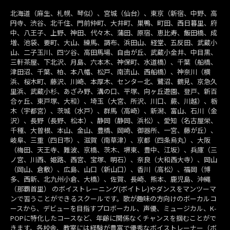
北海道（麻生、札幌、琴似）、宮城（仙台）、東京（新宿、中野、高
円寺、渋谷、北千住、門前仲町、大井町、巣鴨、町田、西日暮里、府
中、八王子、上野、神田、代々木、蒲田、原宿、恵比寿、飯田橋、成
増、池袋、要町、大山、練馬、調布、浜田山、経堂、五反田、武蔵小
山、二子玉川、四ツ谷、高田馬場、自由が丘、武蔵小金井、中目黒、
三軒茶屋、下北沢、月島、六本木、神保町、水道橋）、千葉（船橋、
津田沼、千葉、柏、本八幡、松戸、南流山、西船橋）、神奈川（横
浜、桜木町、藤沢、川崎、本厚木、センター北、鷺沼、鶴見、京急久
里浜、武蔵小杉、あざみ野、溝の口、平塚、向ヶ丘遊園、登戸、新百
合ヶ丘、東戸塚、大和）、埼玉（大宮、所沢、川口、蕨、川越）、栃
木（宇都宮）、茨城（水戸）、群馬（高崎）、新潟、富山、石川（金
沢）、長野（長野、松本）、静岡（静岡、浜松）、愛知（名古屋栄、
千種、大曽根、本山、金山、豊橋、岡崎、御器所、一宮、藤が丘）、
岐阜、三重（四日市）、滋賀（南草津）、京都（四条烏丸）、大阪
（梅田、天王寺、難波、京橋、茨木、堺東、豊中、江坂）、兵庫（三
ノ宮、川西、姫路、西宮、宝塚、明石）、奈良（大和西大寺）、岡山
（岡山、倉敷）、広島、山口（新山口）、香川（高松）、福岡（博
多、西新、北九州小倉、大橋）、佐賀、長崎、熊本、鹿児島、沖縄
（那覇首里） のボイストレーニング(ボイトレ)やダンスをマンツーマ
ンで習うことができるスクールです。歌が趣味の方向けのボーカルコ
ースから、デビューを目指すプロボーカル、声優、ミュージカル、K-
POPに特化したコースなど、年齢に関係なくチャンスを掴むことがで
きます。各校舎、教室には経験が豊富で優秀なボイストレーナー（ボ