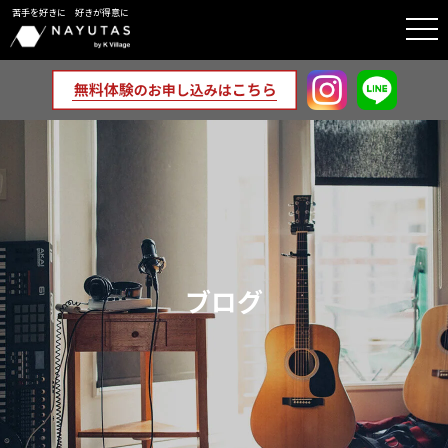
苦手を好きに 好きが得意に
togg
navi
ブログ