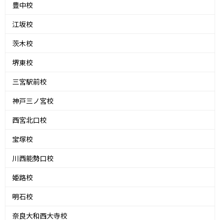
豊中校
江坂校
茨木校
堺東校
三宮駅前校
神戸三ノ宮校
西宮北口校
宝塚校
川西能勢口校
姫路校
明石校
奈良大和西大寺校