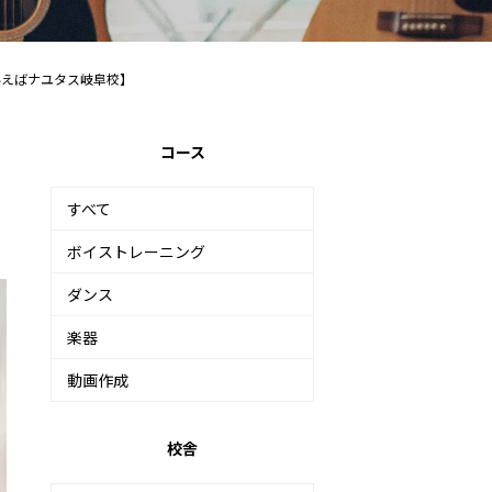
えばナユタス岐阜校】
コース
曽
すべて
ボイストレーニング
ダンス
楽器
動画作成
校舎