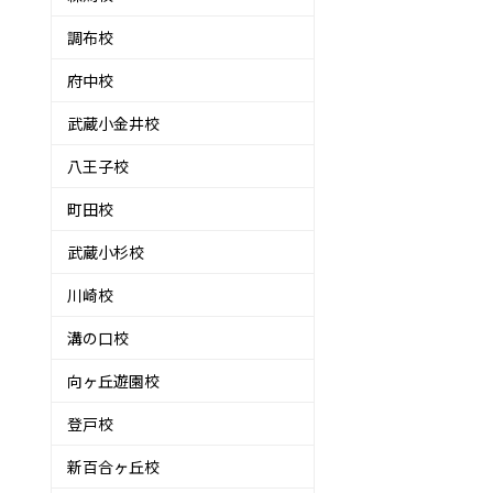
調布校
府中校
武蔵小金井校
八王子校
町田校
武蔵小杉校
川崎校
溝の口校
向ヶ丘遊園校
登戸校
新百合ヶ丘校