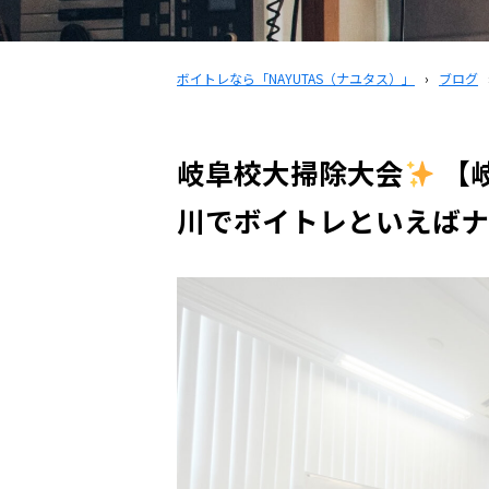
ボイトレなら「NAYUTAS（ナユタス）」
›
ブログ
岐阜校大掃除大会
【
川でボイトレといえばナ