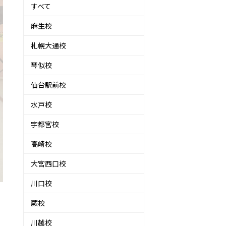
すべて
麻生校
札幌大通校
琴似校
仙台駅前校
水戸校
宇都宮校
高崎校
大宮西口校
川口校
蕨校
川越校