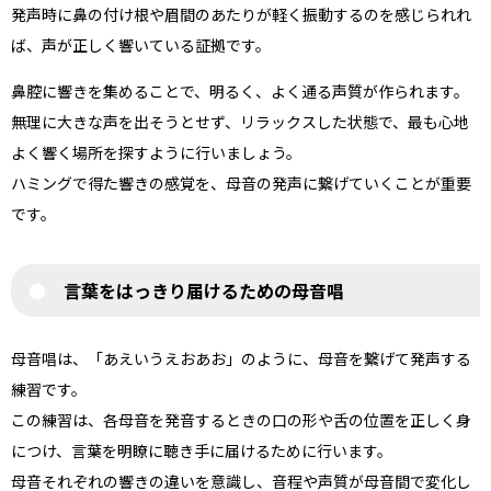
発声時に鼻の付け根や眉間のあたりが軽く振動するのを感じられれ
ば、声が正しく響いている証拠です。
鼻腔に響きを集めることで、明るく、よく通る声質が作られます。
無理に大きな声を出そうとせず、リラックスした状態で、最も心地
よく響く場所を探すように行いましょう。
ハミングで得た響きの感覚を、母音の発声に繋げていくことが重要
です。
言葉をはっきり届けるための母音唱
母音唱は、「あえいうえおあお」のように、母音を繋げて発声する
練習です。
この練習は、各母音を発音するときの口の形や舌の位置を正しく身
につけ、言葉を明瞭に聴き手に届けるために行います。
母音それぞれの響きの違いを意識し、音程や声質が母音間で変化し