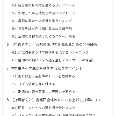
唇を震わせて喉を温めるリップロール
安定した声を持続させるロングトーン
鼻腔に響かせる感覚を養うハミング
言葉をはっきり届けるための母音唱
正確な音程で歌うためのスケール練習
【中級者向け】合唱の表現力を高めるための発声練習
声に強弱をつけて感情を表現するトレーニング
歯切れの良いリズム感を生むスタッカートの練習法
中学生や小学生が合唱をするときのポイント
周りに溶け込む声のトーンを意識する
リズム感覚を身に付ける
歌詞の内容を意識して表現力を高める
【指導者向け】合唱団全体のレベルを上げる指導のコツ
団員一人ひとりの声を聞き分けるコツ
パートごとの声質を統一させる練習の進め方のコツ