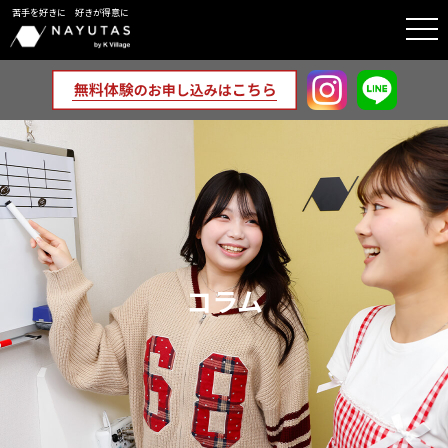
苦手を好きに 好きが得意に
togg
navi
コラム