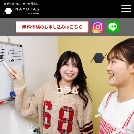
苦手を好きに 好きが得意に
togg
navi
コラム