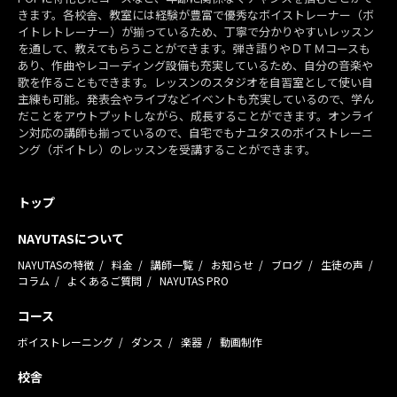
きます。各校舎、教室には経験が豊富で優秀なボイストレーナー（ボ
イトレトレーナー）が揃っているため、丁寧で分かりやすいレッスン
を通して、教えてもらうことができます。弾き語りやＤＴＭコースも
あり、作曲やレコーディング設備も充実しているため、自分の音楽や
歌を作ることもできます。レッスンのスタジオを自習室として使い自
主練も可能。発表会やライブなどイベントも充実しているので、学ん
だことをアウトプットしながら、成長することができます。オンライ
ン対応の講師も揃っているので、自宅でもナユタスのボイストレーニ
ング（ボイトレ）のレッスンを受講することができます。
トップ
NAYUTASについて
NAYUTASの特徴
料金
講師一覧
お知らせ
ブログ
生徒の声
コラム
よくあるご質問
NAYUTAS PRO
コース
ボイストレーニング
ダンス
楽器
動画制作
校舎