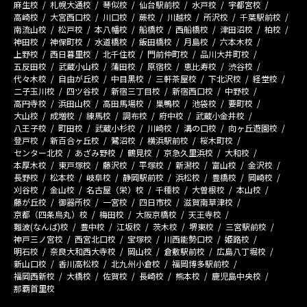
麻生校
札幌大通校
琴似校
仙台駅前校
水戸校
宇都宮校
高崎校
大宮西口校
川口校
蕨校
川越校
所沢校
千葉駅前校
南流山校
松戸校
本八幡校
船橋校
西船橋校
津田沼校
柏校
神田校
神保町校
水道橋校
飯田橋校
月島校
六本木校
上野校
西日暮里校
北千住校
門前仲町校
品川大井町校
五反田校
武蔵小山校
蒲田校
原宿校
恵比寿校
渋谷校
代々木校
自由が丘校
中目黒校
三軒茶屋校
下北沢校
経堂校
二子玉川校
四ツ谷校
新宿三丁目校
新宿西口校
中野校
高円寺校
浜田山校
高田馬場校
巣鴨校
池袋校
要町校
大山校
成増校
練馬校
調布校
府中校
武蔵小金井校
八王子校
町田校
武蔵小杉校
川崎校
溝の口校
向ヶ丘遊園校
登戸校
新百合ヶ丘校
鷺沼校
横浜駅前校
桜木町校
センター北校
あざみ野校
鶴見校
京急久里浜校
大和校
本厚木校
東戸塚校
藤沢校
平塚校
新潟校
富山校
金沢校
長野校
松本校
岐阜校
静岡駅前校
浜松校
豊橋校
岡崎校
刈谷校
金山校
名古屋（栄）校
千種校
大曽根校
本山校
藤が丘校
御器所校
一宮校
四日市校
滋賀南草津校
京都（四条烏丸）校
梅田校
大阪京橋校
天王寺校
難波(なんば)校
豊中校
江坂校
茨木校
堺東校
三宮駅前校
神戸三ノ宮校
西宮北口校
宝塚校
川西能勢口校
姫路校
明石校
奈良大和西大寺校
岡山校
倉敷駅前校
広島八丁堀校
新山口校
香川高松校
北九州小倉校
福岡博多駅前校
福岡西新校
大橋校
佐賀校
長崎校
熊本校
鹿児島中央校
那覇首里校