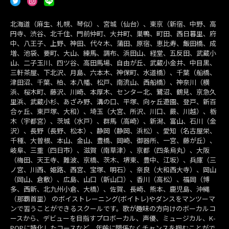
北海道（麻生、札幌、琴似）、宮城（仙台）、東京（新宿、中野、高
円寺、渋谷、北千住、門前仲町、大井町、巣鴨、町田、西日暮里、府
中、八王子、上野、神田、代々木、蒲田、原宿、恵比寿、飯田橋、成
増、池袋、要町、大山、練馬、調布、浜田山、経堂、五反田、武蔵小
山、二子玉川、四ツ谷、高田馬場、自由が丘、武蔵小金井、中目黒、
三軒茶屋、下北沢、月島、六本木、神保町、水道橋）、千葉（船橋、
津田沼、千葉、柏、本八幡、松戸、南流山、西船橋）、神奈川（横
浜、桜木町、藤沢、川崎、本厚木、センター北、鷺沼、鶴見、京急久
里浜、武蔵小杉、あざみ野、溝の口、平塚、向ヶ丘遊園、登戸、新百
合ヶ丘、東戸塚、大和）、埼玉（大宮、所沢、川口、蕨、川越）、栃
木（宇都宮）、茨城（水戸）、群馬（高崎）、新潟、富山、石川（金
沢）、長野（長野、松本）、静岡（静岡、浜松）、愛知（名古屋栄、
千種、大曽根、本山、金山、豊橋、岡崎、御器所、一宮、藤が丘）、
岐阜、三重（四日市）、滋賀（南草津）、京都（四条烏丸）、大阪
（梅田、天王寺、難波、京橋、茨木、堺東、豊中、江坂）、兵庫（三
ノ宮、川西、姫路、西宮、宝塚、明石）、奈良（大和西大寺）、岡山
（岡山、倉敷）、広島、山口（新山口）、香川（高松）、福岡（博
多、西新、北九州小倉、大橋）、佐賀、長崎、熊本、鹿児島、沖縄
（那覇首里） のボイストレーニング(ボイトレ)やダンスをマンツーマ
ンで習うことができるスクールです。歌が趣味の方向けのボーカルコ
ースから、デビューを目指すプロボーカル、声優、ミュージカル、K-
POPに特化したコースなど、年齢に関係なくチャンスを掴むことがで