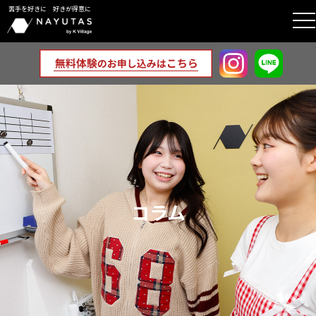
苦手を好きに 好きが得意に
tog
nav
コラム