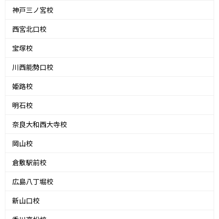
神戸三ノ宮校
西宮北口校
宝塚校
川西能勢口校
姫路校
明石校
奈良大和西大寺校
岡山校
倉敷駅前校
広島八丁堀校
新山口校