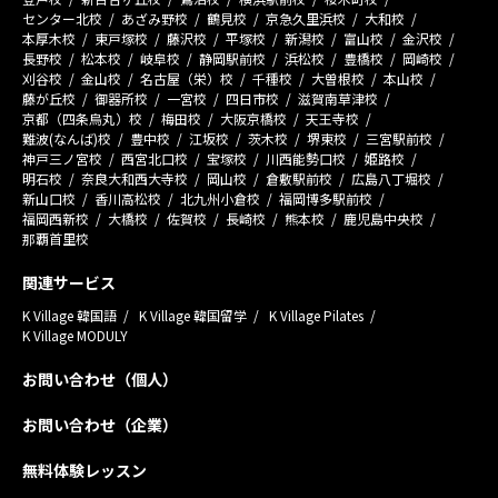
センター北校
あざみ野校
鶴見校
京急久里浜校
大和校
本厚木校
東戸塚校
藤沢校
平塚校
新潟校
富山校
金沢校
長野校
松本校
岐阜校
静岡駅前校
浜松校
豊橋校
岡崎校
刈谷校
金山校
名古屋（栄）校
千種校
大曽根校
本山校
藤が丘校
御器所校
一宮校
四日市校
滋賀南草津校
京都（四条烏丸）校
梅田校
大阪京橋校
天王寺校
難波(なんば)校
豊中校
江坂校
茨木校
堺東校
三宮駅前校
神戸三ノ宮校
西宮北口校
宝塚校
川西能勢口校
姫路校
明石校
奈良大和西大寺校
岡山校
倉敷駅前校
広島八丁堀校
新山口校
香川高松校
北九州小倉校
福岡博多駅前校
福岡西新校
大橋校
佐賀校
長崎校
熊本校
鹿児島中央校
那覇首里校
関連サービス
K Village 韓国語
K Village 韓国留学
K Village Pilates
K Village MODULY
お問い合わせ（個人）
お問い合わせ（企業）
無料体験レッスン