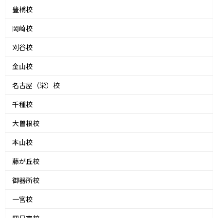
豊橋校
岡崎校
刈谷校
金山校
名古屋（栄）校
千種校
大曽根校
本山校
藤が丘校
御器所校
一宮校