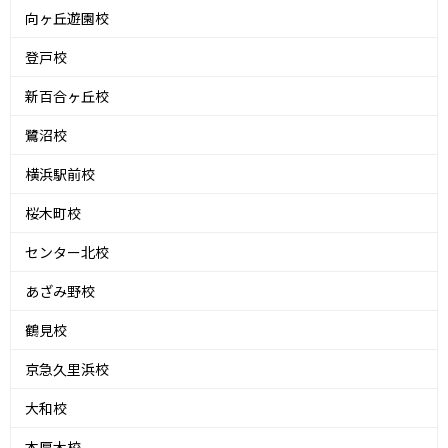
向ヶ丘遊園校
登戸校
新百合ヶ丘校
鷺沼校
横浜駅前校
桜木町校
センター北校
あざみ野校
鶴見校
京急久里浜校
大和校
本厚木校