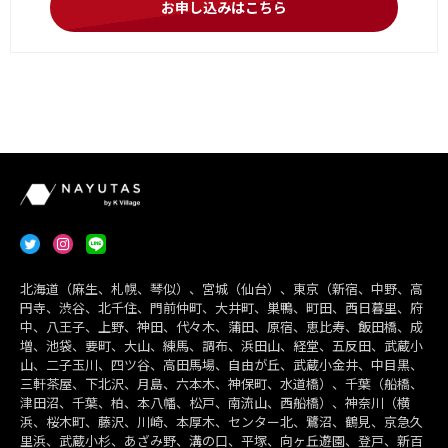
お申し込みはこちら
北海道（麻生、札幌、琴似）、宮城（仙台）、東京（新宿、中野、高
円寺、渋谷、北千住、門前仲町、大井町、巣鴨、町田、西日暮里、府
中、八王子、上野、神田、代々木、蒲田、原宿、恵比寿、飯田橋、成
増、池袋、要町、大山、練馬、調布、浜田山、経堂、五反田、武蔵小
山、二子玉川、四ツ谷、高田馬場、自由が丘、武蔵小金井、中目黒、
三軒茶屋、下北沢、月島、六本木、神保町、水道橋）、千葉（船橋、
津田沼、千葉、柏、本八幡、松戸、南流山、西船橋）、神奈川（横
浜、桜木町、藤沢、川崎、本厚木、センター北、鷺沼、鶴見、京急久
里浜、武蔵小杉、あざみ野、溝の口、平塚、向ヶ丘遊園、登戸、新百