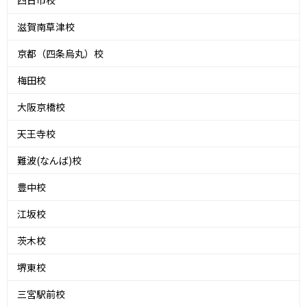
四日市校
滋賀南草津校
京都（四条烏丸）校
梅田校
大阪京橋校
天王寺校
難波(なんば)校
豊中校
江坂校
茨木校
堺東校
三宮駅前校