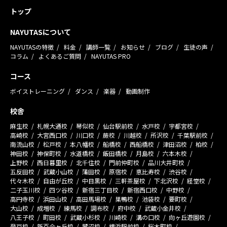
トップ
NAYUTASについて
NAYUTASの特徴
料金
講師一覧
お知らせ
ブログ
生徒の声
コラム
よくあるご質問
NAYUTAS PRO
コース
ボイストレーニング
ダンス
楽器
動画制作
校舎
麻生校
札幌大通校
琴似校
仙台駅前校
水戸校
宇都宮校
高崎校
大宮西口校
川口校
蕨校
川越校
所沢校
千葉駅前校
南流山校
松戸校
本八幡校
船橋校
西船橋校
津田沼校
柏校
神田校
神保町校
水道橋校
飯田橋校
月島校
六本木校
上野校
西日暮里校
北千住校
門前仲町校
品川大井町校
五反田校
武蔵小山校
蒲田校
原宿校
恵比寿校
渋谷校
代々木校
自由が丘校
中目黒校
三軒茶屋校
下北沢校
経堂校
二子玉川校
四ツ谷校
新宿三丁目校
新宿西口校
中野校
高円寺校
浜田山校
高田馬場校
巣鴨校
池袋校
要町校
大山校
成増校
練馬校
調布校
府中校
武蔵小金井校
八王子校
町田校
武蔵小杉校
川崎校
溝の口校
向ヶ丘遊園校
登戸校
新百合ヶ丘校
鷺沼校
横浜駅前校
桜木町校