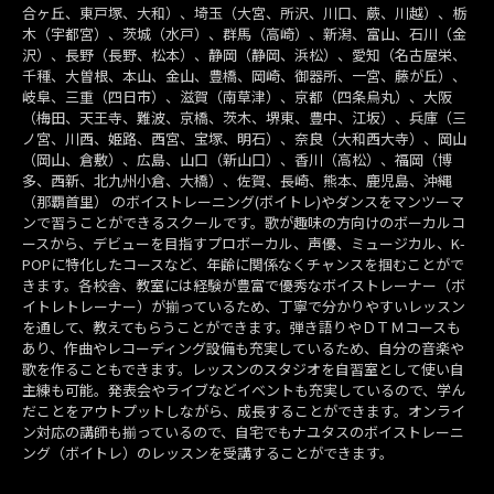
合ヶ丘、東戸塚、大和）、埼玉（大宮、所沢、川口、蕨、川越）、栃
木（宇都宮）、茨城（水戸）、群馬（高崎）、新潟、富山、石川（金
沢）、長野（長野、松本）、静岡（静岡、浜松）、愛知（名古屋栄、
千種、大曽根、本山、金山、豊橋、岡崎、御器所、一宮、藤が丘）、
岐阜、三重（四日市）、滋賀（南草津）、京都（四条烏丸）、大阪
（梅田、天王寺、難波、京橋、茨木、堺東、豊中、江坂）、兵庫（三
ノ宮、川西、姫路、西宮、宝塚、明石）、奈良（大和西大寺）、岡山
（岡山、倉敷）、広島、山口（新山口）、香川（高松）、福岡（博
多、西新、北九州小倉、大橋）、佐賀、長崎、熊本、鹿児島、沖縄
（那覇首里） のボイストレーニング(ボイトレ)やダンスをマンツーマ
ンで習うことができるスクールです。歌が趣味の方向けのボーカルコ
ースから、デビューを目指すプロボーカル、声優、ミュージカル、K-
POPに特化したコースなど、年齢に関係なくチャンスを掴むことがで
きます。各校舎、教室には経験が豊富で優秀なボイストレーナー（ボ
イトレトレーナー）が揃っているため、丁寧で分かりやすいレッスン
を通して、教えてもらうことができます。弾き語りやＤＴＭコースも
あり、作曲やレコーディング設備も充実しているため、自分の音楽や
歌を作ることもできます。レッスンのスタジオを自習室として使い自
主練も可能。発表会やライブなどイベントも充実しているので、学ん
だことをアウトプットしながら、成長することができます。オンライ
ン対応の講師も揃っているので、自宅でもナユタスのボイストレーニ
ング（ボイトレ）のレッスンを受講することができます。