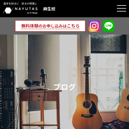
苦手を好きに 好きが得意に
togg
麻生校
navi
ブログ