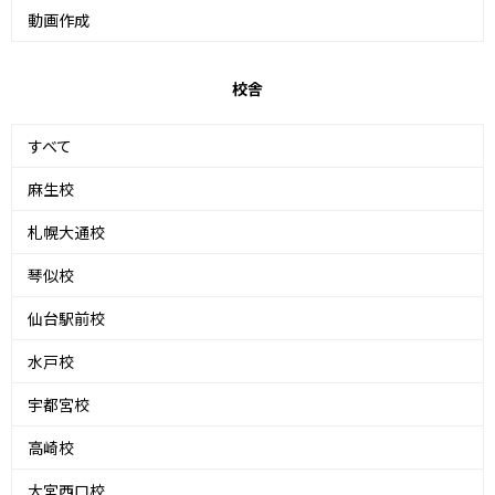
動画作成
校舎
すべて
麻生校
札幌大通校
琴似校
仙台駅前校
水戸校
宇都宮校
高崎校
大宮西口校