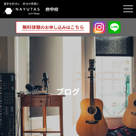
苦手を好きに 好きが得意に
togg
府中校
navi
ブログ