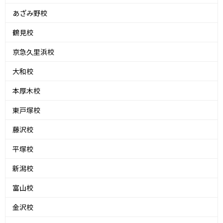
あざみ野校
鶴見校
京急久里浜校
大和校
本厚木校
東戸塚校
藤沢校
平塚校
新潟校
富山校
金沢校