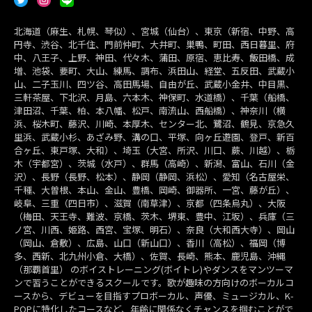
北海道（麻生、札幌、琴似）、宮城（仙台）、東京（新宿、中野、高
円寺、渋谷、北千住、門前仲町、大井町、巣鴨、町田、西日暮里、府
中、八王子、上野、神田、代々木、蒲田、原宿、恵比寿、飯田橋、成
増、池袋、要町、大山、練馬、調布、浜田山、経堂、五反田、武蔵小
山、二子玉川、四ツ谷、高田馬場、自由が丘、武蔵小金井、中目黒、
三軒茶屋、下北沢、月島、六本木、神保町、水道橋）、千葉（船橋、
津田沼、千葉、柏、本八幡、松戸、南流山、西船橋）、神奈川（横
浜、桜木町、藤沢、川崎、本厚木、センター北、鷺沼、鶴見、京急久
里浜、武蔵小杉、あざみ野、溝の口、平塚、向ヶ丘遊園、登戸、新百
合ヶ丘、東戸塚、大和）、埼玉（大宮、所沢、川口、蕨、川越）、栃
木（宇都宮）、茨城（水戸）、群馬（高崎）、新潟、富山、石川（金
沢）、長野（長野、松本）、静岡（静岡、浜松）、愛知（名古屋栄、
千種、大曽根、本山、金山、豊橋、岡崎、御器所、一宮、藤が丘）、
岐阜、三重（四日市）、滋賀（南草津）、京都（四条烏丸）、大阪
（梅田、天王寺、難波、京橋、茨木、堺東、豊中、江坂）、兵庫（三
ノ宮、川西、姫路、西宮、宝塚、明石）、奈良（大和西大寺）、岡山
（岡山、倉敷）、広島、山口（新山口）、香川（高松）、福岡（博
多、西新、北九州小倉、大橋）、佐賀、長崎、熊本、鹿児島、沖縄
（那覇首里） のボイストレーニング(ボイトレ)やダンスをマンツーマ
ンで習うことができるスクールです。歌が趣味の方向けのボーカルコ
ースから、デビューを目指すプロボーカル、声優、ミュージカル、K-
POPに特化したコースなど、年齢に関係なくチャンスを掴むことがで