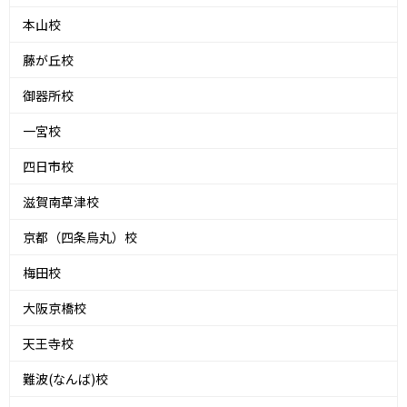
本山校
藤が丘校
御器所校
一宮校
四日市校
滋賀南草津校
京都（四条烏丸）校
梅田校
大阪京橋校
天王寺校
難波(なんば)校