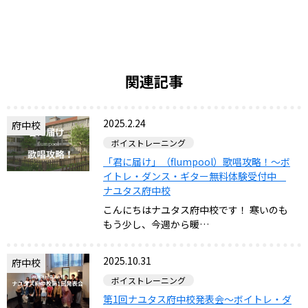
関連記事
2025.2.24
府中校
ボイストレーニング
「君に届け」（flumpool）歌唱攻略！～ボ
イトレ・ダンス・ギター無料体験受付中
ナユタス府中校
こんにちはナユタス府中校です！ 寒いのも
もう少し、今週から暖…
2025.10.31
府中校
ボイストレーニング
第1回ナユタス府中校発表会～ボイトレ・ダ