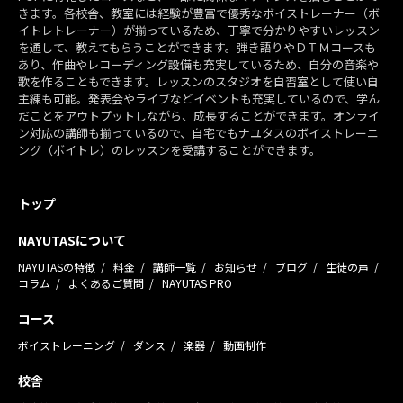
きます。各校舎、教室には経験が豊富で優秀なボイストレーナー（ボ
イトレトレーナー）が揃っているため、丁寧で分かりやすいレッスン
を通して、教えてもらうことができます。弾き語りやＤＴＭコースも
あり、作曲やレコーディング設備も充実しているため、自分の音楽や
歌を作ることもできます。レッスンのスタジオを自習室として使い自
主練も可能。発表会やライブなどイベントも充実しているので、学ん
だことをアウトプットしながら、成長することができます。オンライ
ン対応の講師も揃っているので、自宅でもナユタスのボイストレーニ
ング（ボイトレ）のレッスンを受講することができます。
トップ
NAYUTASについて
NAYUTASの特徴
料金
講師一覧
お知らせ
ブログ
生徒の声
コラム
よくあるご質問
NAYUTAS PRO
コース
ボイストレーニング
ダンス
楽器
動画制作
校舎