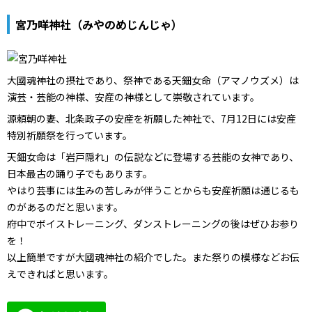
宮乃咩神社（みやのめじんじゃ）
大國魂神社の摂社であり、祭神である天鈿女命（アマノウズメ）は
演芸・芸能の神様、安産の神様として崇敬されています。
源頼朝の妻、北条政子の安産を祈願した神社で、7月12日には安産
特別祈願祭を行っています。
天鈿女命は「岩戸隠れ」の伝説などに登場する芸能の女神であり、
日本最古の踊り子でもあります。
やはり芸事には生みの苦しみが伴うことからも安産祈願は通じるも
のがあるのだと思います。
府中でボイストレーニング、ダンストレーニングの後はぜひお参り
を！
以上簡単ですが大國魂神社の紹介でした。また祭りの模様などお伝
えできればと思います。