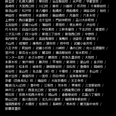
麻生校
札幌大通校
琴似校
仙台駅前校
水戸校
宇都宮校
高崎校
大宮西口校
川口校
蕨校
川越校
所沢校
千葉駅前校
南流山校
松戸校
本八幡校
船橋校
西船橋校
津田沼校
柏校
神田校
神保町校
水道橋校
飯田橋校
月島校
六本木校
上野校
西日暮里校
北千住校
門前仲町校
品川大井町校
五反田校
武蔵小山校
蒲田校
原宿校
恵比寿校
渋谷校
代々木校
自由が丘校
中目黒校
三軒茶屋校
下北沢校
経堂校
二子玉川校
四ツ谷校
新宿三丁目校
新宿西口校
中野校
高円寺校
浜田山校
高田馬場校
巣鴨校
池袋校
要町校
大山校
成増校
練馬校
調布校
府中校
武蔵小金井校
八王子校
町田校
武蔵小杉校
川崎校
溝の口校
向ヶ丘遊園校
登戸校
新百合ヶ丘校
鷺沼校
横浜駅前校
桜木町校
センター北校
あざみ野校
鶴見校
京急久里浜校
大和校
本厚木校
東戸塚校
藤沢校
平塚校
新潟校
富山校
金沢校
長野校
松本校
岐阜校
静岡駅前校
浜松校
豊橋校
岡崎校
刈谷校
金山校
名古屋（栄）校
千種校
大曽根校
本山校
藤が丘校
御器所校
一宮校
四日市校
滋賀南草津校
京都（四条烏丸）校
梅田校
大阪京橋校
天王寺校
難波(なんば)校
豊中校
江坂校
茨木校
堺東校
三宮駅前校
神戸三ノ宮校
西宮北口校
宝塚校
川西能勢口校
姫路校
明石校
奈良大和西大寺校
岡山校
倉敷駅前校
広島八丁堀校
新山口校
香川高松校
北九州小倉校
福岡博多駅前校
福岡西新校
大橋校
佐賀校
長崎校
熊本校
鹿児島中央校
那覇首里校