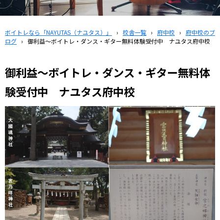
ボイトレなら「NAYUTAS（ナユタス）」
›
校舎一覧
›
府中校
›
府中校のブ
ログ
›
御利益～ボイトレ・ダンス・ギター無料体験受付中 ナユタス府中校
御利益～ボイトレ・ダンス・ギター無料体
験受付中 ナユタス府中校