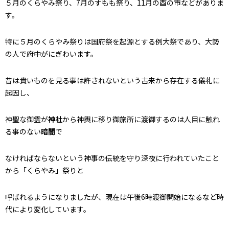
５月のくらやみ祭り、7月のすもも祭り、11月の酉の市などがありま
す。
特に５月のくらやみ祭りは国府祭を起源とする例大祭であり、大勢
の人で府中がにぎわいます。
昔は貴いものを見る事は許されないという古来から存在する儀礼に
起因し、
神聖な御霊が
神社
から神輿に移り御旅所に渡御するのは人目に触れ
る事のない
暗闇
で
なければならないという神事の伝統を守り深夜に行われていたこと
から「くらやみ」祭りと
呼ばれるようになりましたが、現在は午後6時渡御開始になるなど時
代により変化しています。