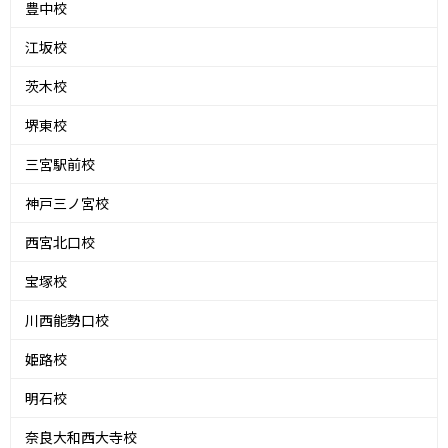
豊中校
江坂校
茨木校
堺東校
三宮駅前校
神戸三ノ宮校
西宮北口校
宝塚校
川西能勢口校
姫路校
明石校
奈良大和西大寺校