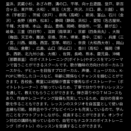
里浜、武蔵小杉、あざみ野、溝の口、平塚、向ヶ丘遊園、登戸、新百
合ヶ丘、東戸塚、大和）、埼玉（大宮、所沢、川口、蕨、川越）、栃
木（宇都宮）、茨城（水戸）、群馬（高崎）、新潟、富山、石川（金
沢）、長野（長野、松本）、静岡（静岡、浜松）、愛知（名古屋栄、
千種、大曽根、本山、金山、豊橋、岡崎、御器所、一宮、藤が丘）、
岐阜、三重（四日市）、滋賀（南草津）、京都（四条烏丸）、大阪
（梅田、天王寺、難波、京橋、茨木、堺東、豊中、江坂）、兵庫（三
ノ宮、川西、姫路、西宮、宝塚、明石）、奈良（大和西大寺）、岡山
（岡山、倉敷）、広島、山口（新山口）、香川（高松）、福岡（博
多、西新、北九州小倉、大橋）、佐賀、長崎、熊本、鹿児島、沖縄
（那覇首里） のボイストレーニング(ボイトレ)やダンスをマンツーマ
ンで習うことができるスクールです。歌が趣味の方向けのボーカルコ
ースから、デビューを目指すプロボーカル、声優、ミュージカル、K-
POPに特化したコースなど、年齢に関係なくチャンスを掴むことがで
きます。各校舎、教室には経験が豊富で優秀なボイストレーナー（ボ
イトレトレーナー）が揃っているため、丁寧で分かりやすいレッスン
を通して、教えてもらうことができます。弾き語りやＤＴＭコースも
あり、作曲やレコーディング設備も充実しているため、自分の音楽や
歌を作ることもできます。レッスンのスタジオを自習室として使い自
主練も可能。発表会やライブなどイベントも充実しているので、学ん
だことをアウトプットしながら、成長することができます。オンライ
ン対応の講師も揃っているので、自宅でもナユタスのボイストレーニ
ング（ボイトレ）のレッスンを受講することができます。