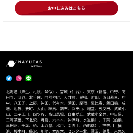
お申し込みはこちら
北海道（麻生、札幌、琴似）、宮城（仙台）、東京（新宿、中野、高
円寺、渋谷、北千住、門前仲町、大井町、巣鴨、町田、西日暮里、府
中、八王子、上野、神田、代々木、蒲田、原宿、恵比寿、飯田橋、成
増、池袋、要町、大山、練馬、調布、浜田山、経堂、五反田、武蔵小
山、二子玉川、四ツ谷、高田馬場、自由が丘、武蔵小金井、中目黒、
三軒茶屋、下北沢、月島、六本木、神保町、水道橋）、千葉（船橋、
津田沼、千葉、柏、本八幡、松戸、南流山、西船橋）、神奈川（横
浜、桜木町、藤沢、川崎、本厚木、センター北、鷺沼、鶴見、京急久