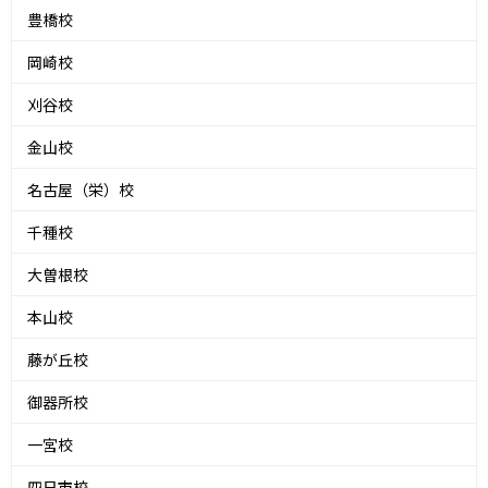
豊橋校
岡崎校
刈谷校
金山校
名古屋（栄）校
千種校
大曽根校
本山校
藤が丘校
御器所校
一宮校
四日市校