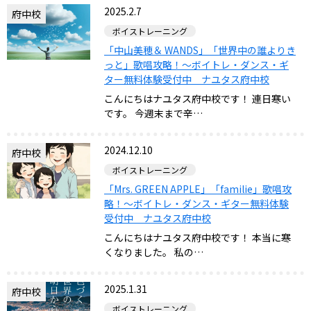
2025.2.7
府中校
ボイストレーニング
「中山美穂＆ WANDS」「世界中の誰よりき
っと」歌唱攻略！～ボイトレ・ダンス・ギ
ター無料体験受付中 ナユタス府中校
こんにちはナユタス府中校です！ 連日寒い
です。 今週末まで辛…
2024.12.10
府中校
ボイストレーニング
「Mrs. GREEN APPLE」「familie」歌唱攻
略！～ボイトレ・ダンス・ギター無料体験
受付中 ナユタス府中校
こんにちはナユタス府中校です！ 本当に寒
くなりました。 私の…
2025.1.31
府中校
ボイストレーニング