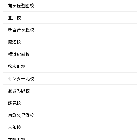
向ヶ丘遊園校
登戸校
新百合ヶ丘校
鷺沼校
横浜駅前校
桜木町校
センター北校
あざみ野校
鶴見校
京急久里浜校
大和校
本厚木校