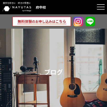
苦手を好きに 好きが得意に
togg
府中校
navi
ブログ