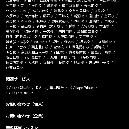
八王子校
町田校
武蔵小杉校
川崎校
溝の口校
向ヶ丘遊園校
登戸校
新百合ヶ丘校
鷺沼校
横浜駅前校
桜木町校
センター北校
あざみ野校
鶴見校
京急久里浜校
大和校
本厚木校
東戸塚校
藤沢校
平塚校
新潟校
富山校
金沢校
長野校
松本校
岐阜校
静岡駅前校
浜松校
豊橋校
岡崎校
刈谷校
金山校
名古屋（栄）校
千種校
大曽根校
本山校
藤が丘校
御器所校
一宮校
四日市校
滋賀南草津校
京都（四条烏丸）校
梅田校
大阪京橋校
天王寺校
難波(なんば)校
豊中校
江坂校
茨木校
堺東校
三宮駅前校
神戸三ノ宮校
西宮北口校
宝塚校
川西能勢口校
姫路校
明石校
奈良大和西大寺校
岡山校
倉敷駅前校
広島八丁堀校
新山口校
香川高松校
北九州小倉校
福岡博多駅前校
福岡西新校
大橋校
佐賀校
長崎校
熊本校
鹿児島中央校
那覇首里校
関連サービス
K Village 韓国語
K Village 韓国留学
K Village Pilates
K Village MODULY
お問い合わせ（個人）
お問い合わせ（企業）
無料体験レッスン