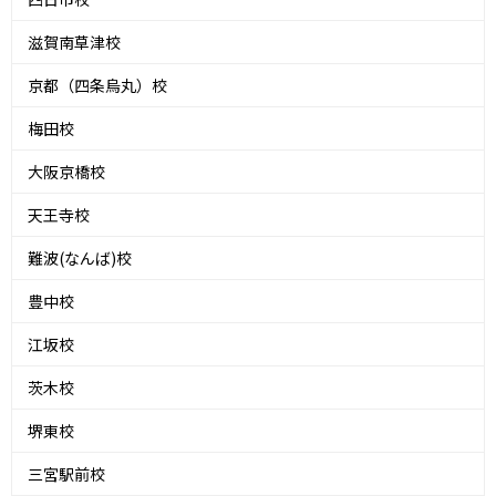
滋賀南草津校
京都（四条烏丸）校
梅田校
大阪京橋校
天王寺校
難波(なんば)校
豊中校
江坂校
茨木校
堺東校
三宮駅前校