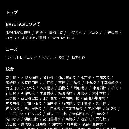
トップ
NAYUTASについて
NAYUTASの特徴
料金
講師一覧
お知らせ
ブログ
生徒の声
コラム
よくあるご質問
NAYUTAS PRO
コース
ボイストレーニング
ダンス
楽器
動画制作
校舎
麻生校
札幌大通校
琴似校
仙台駅前校
水戸校
宇都宮校
高崎校
大宮西口校
川口校
蕨校
川越校
所沢校
千葉駅前校
南流山校
松戸校
本八幡校
船橋校
西船橋校
津田沼校
柏校
神田校
神保町校
水道橋校
飯田橋校
月島校
六本木校
上野校
西日暮里校
北千住校
門前仲町校
品川大井町校
五反田校
武蔵小山校
蒲田校
原宿校
恵比寿校
渋谷校
代々木校
自由が丘校
中目黒校
三軒茶屋校
下北沢校
経堂校
二子玉川校
四ツ谷校
新宿三丁目校
新宿西口校
中野校
高円寺校
浜田山校
高田馬場校
巣鴨校
池袋校
要町校
大山校
成増校
練馬校
調布校
府中校
武蔵小金井校