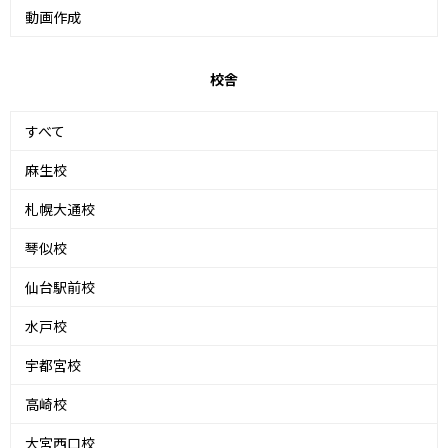
動画作成
校舎
すべて
麻生校
札幌大通校
琴似校
仙台駅前校
水戸校
宇都宮校
高崎校
大宮西口校