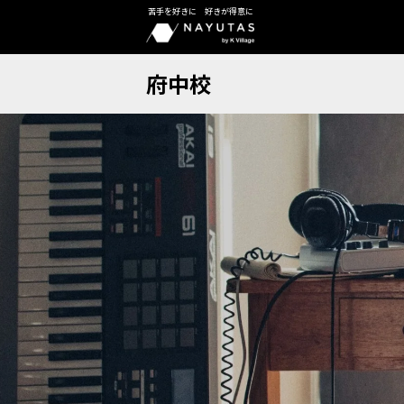
苦手を好きに 好きが得意に
府中校