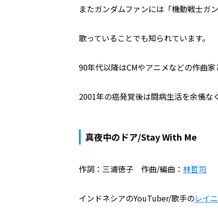
またガンダムファンには「機動戦士ガンダム 0
歌っていることでも知られています。
90年代以降はCMやアニメなどの作曲
2001年の癌発覚後は闘病生活を余儀なく
真夜中のドア/Stay With Me
作詞：三浦徳子 作曲/編曲：
林哲司
インドネシアのYouTuber/歌手の
レイニ