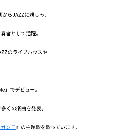
期からJAZZに親しみ、
ド奏者として活躍。
AZZのライブハウスや
h Me」でデビュー。
で多くの楽曲を発表。
Guガンモ
』の主題歌を歌っています。