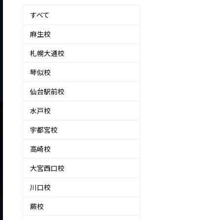
すべて
麻生校
札幌大通校
琴似校
仙台駅前校
水戸校
宇都宮校
高崎校
大宮西口校
川口校
蕨校