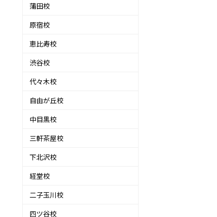
蒲田校
原宿校
恵比寿校
渋谷校
代々木校
自由が丘校
中目黒校
三軒茶屋校
下北沢校
経堂校
二子玉川校
四ツ谷校