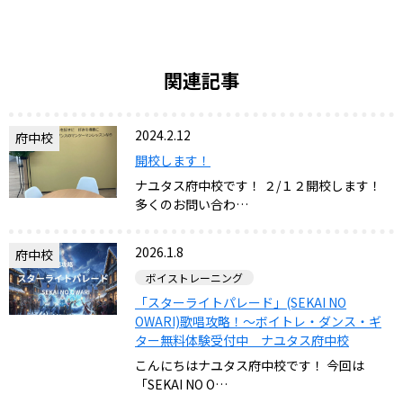
関連記事
2024.2.12
府中校
開校します！
ナユタス府中校です！ ２/１２開校します！
多くのお問い合わ…
2026.1.8
府中校
ボイストレーニング
「スターライトパレード」(SEKAI NO
OWARI)歌唱攻略！～ボイトレ・ダンス・ギ
ター無料体験受付中 ナユタス府中校
こんにちはナユタス府中校です！ 今回は
「SEKAI NO O…