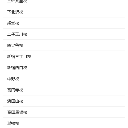
三軒茶屋校
下北沢校
経堂校
二子玉川校
四ツ谷校
新宿三丁目校
新宿西口校
中野校
高円寺校
浜田山校
高田馬場校
巣鴨校