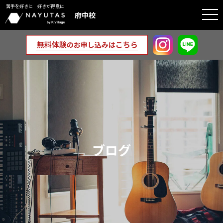
苦手を好きに 好きが得意に
togg
府中校
navi
ブログ