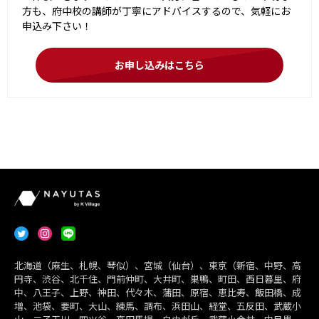
方も、府中校の講師が丁寧にアドバイスするので、気軽にお
申込み下さい！
お申し込みはこちら
北海道（麻生、札幌、琴似）、宮城（仙台）、東京（新宿、中野、高
円寺、渋谷、北千住、門前仲町、大井町、巣鴨、町田、西日暮里、府
中、八王子、上野、神田、代々木、蒲田、原宿、恵比寿、飯田橋、成
増、池袋、要町、大山、練馬、調布、浜田山、経堂、五反田、武蔵小