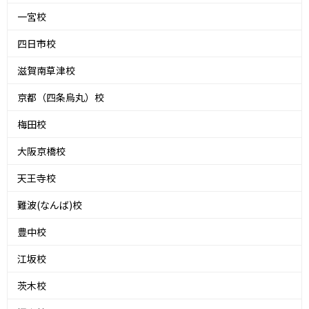
一宮校
四日市校
滋賀南草津校
京都（四条烏丸）校
梅田校
大阪京橋校
天王寺校
難波(なんば)校
豊中校
江坂校
茨木校