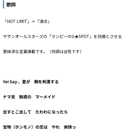
歌詞
「HOT LIMIT」＝「沸点」
サザンオールスターズの「マンピーのG★SPOT」を彷彿とさせる
意味深な言葉満載です。（作詞は女性です）
Yo! Say 、夏が 胸を刺激する
ナマ足 魅惑の マーメイド
出すとこ出して たわわになったら
宝物（ホンモノ）の恋は やれ 爽快っ