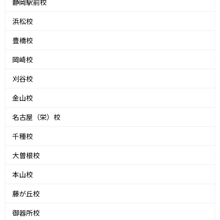
静岡駅前校
浜松校
豊橋校
岡崎校
刈谷校
金山校
名古屋（栄）校
千種校
大曽根校
本山校
藤が丘校
御器所校