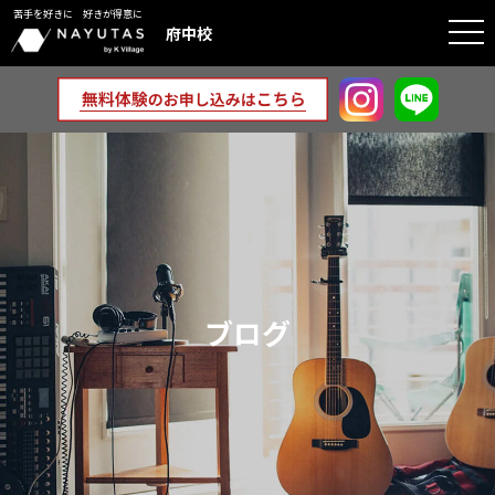
苦手を好きに 好きが得意に
togg
府中校
navi
ブログ