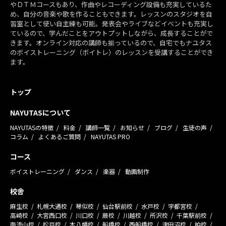
やＤＴＭコースもあり、作曲やレコーディング設備も充実しているた
め、自分の音楽や歌を作ることもできます。レッスンのスタジオを自
習室として使い自主練も可能。発表会やライブなどイベントも充実し
ているので、学んだことをアウトプットしながら、成長することがで
きます。オンライン対応の講師も揃っているので、自宅でもナユタス
のボイストレーニング（ボイトレ）のレッスンを受講することができ
ます。
トップ
NAYUTASについて
NAYUTASの特徴
料金
講師一覧
お知らせ
ブログ
生徒の声
コラム
よくあるご質問
NAYUTAS PRO
コース
ボイストレーニング
ダンス
楽器
動画制作
校舎
麻生校
札幌大通校
琴似校
仙台駅前校
水戸校
宇都宮校
高崎校
大宮西口校
川口校
蕨校
川越校
所沢校
千葉駅前校
南流山校
松戸校
本八幡校
船橋校
西船橋校
津田沼校
柏校