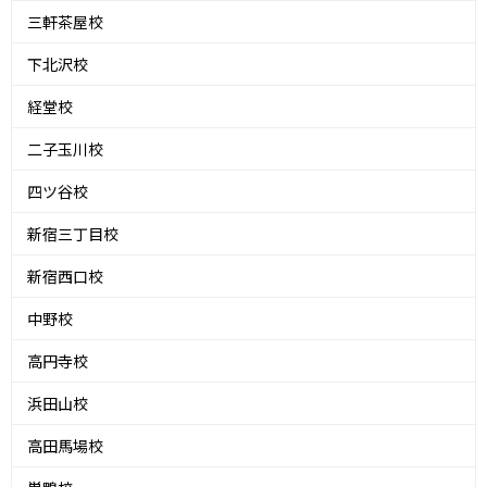
三軒茶屋校
下北沢校
経堂校
二子玉川校
四ツ谷校
新宿三丁目校
新宿西口校
中野校
高円寺校
浜田山校
高田馬場校