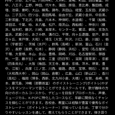
円寺、渋谷、北千住、門前仲町、大井町、巣鴨、町田、西日暮里、府
中、八王子、上野、神田、代々木、蒲田、原宿、恵比寿、飯田橋、成
増、池袋、要町、大山、練馬、調布、浜田山、経堂、五反田、武蔵小
山、二子玉川、四ツ谷、高田馬場、自由が丘、武蔵小金井、中目黒、
三軒茶屋、下北沢、月島、六本木、神保町、水道橋）、千葉（船橋、
津田沼、千葉、柏、本八幡、松戸、南流山、西船橋）、神奈川（横
浜、桜木町、藤沢、川崎、本厚木、センター北、鷺沼、鶴見、京急久
里浜、武蔵小杉、あざみ野、溝の口、平塚、向ヶ丘遊園、登戸、新百
合ヶ丘、東戸塚、大和）、埼玉（大宮、所沢、川口、蕨、川越）、栃
木（宇都宮）、茨城（水戸）、群馬（高崎）、新潟、富山、石川（金
沢）、長野（長野、松本）、静岡（静岡、浜松）、愛知（名古屋栄、
千種、大曽根、本山、金山、豊橋、岡崎、刈谷、名古屋駅前、御器
所、一宮、藤が丘）、岐阜、三重（四日市）、滋賀（南草津）、京都
（四条烏丸）、大阪（梅田、天王寺、難波、京橋、茨木、堺東、豊
中、江坂）、兵庫（三ノ宮、川西、姫路、西宮、宝塚、明石）、奈良
（大和西大寺）、岡山（岡山、倉敷）、広島、山口（新山口）、香川
（高松）、福岡（博多、西新、北九州小倉、大橋）、佐賀、長崎、熊
本、鹿児島、沖縄（那覇首里） のボイストレーニング(ボイトレ)やダ
ンスをマンツーマンで習うことができるスクールです。歌が趣味の方
向けのボーカルコースから、デビューを目指すプロボーカル、声優、
ミュージカル、K-POPに特化したコースなど、年齢に関係なくチャン
スを掴むことができます。各校舎、教室には経験が豊富で優秀なボイ
ストレーナー（ボイトレトレーナー）が揃っているため、丁寧で分か
りやすいレッスンを通して、教えてもらうことができます。弾き語り