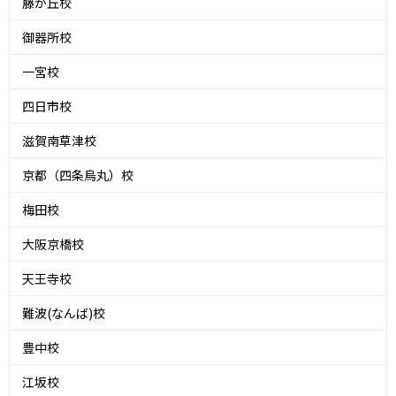
藤が丘校
御器所校
一宮校
四日市校
滋賀南草津校
京都（四条烏丸）校
梅田校
大阪京橋校
天王寺校
難波(なんば)校
豊中校
江坂校