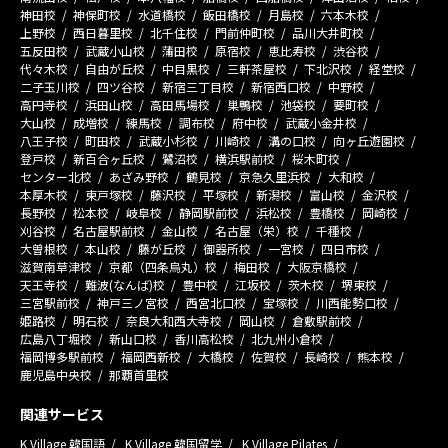
神田校
神保町校
水道橋校
飯田橋校
月島校
六本木校
上野校
西日暮里校
北千住校
門前仲町校
品川大井町校
五反田校
武蔵小山校
蒲田校
原宿校
恵比寿校
渋谷校
代々木校
自由が丘校
中目黒校
三軒茶屋校
下北沢校
経堂校
二子玉川校
四ツ谷校
新宿三丁目校
新宿西口校
中野校
高円寺校
浜田山校
高田馬場校
巣鴨校
池袋校
要町校
大山校
成増校
練馬校
調布校
府中校
武蔵小金井校
八王子校
町田校
武蔵小杉校
川崎校
溝の口校
向ヶ丘遊園校
登戸校
新百合ヶ丘校
鷺沼校
横浜駅前校
桜木町校
センター北校
あざみ野校
鶴見校
京急久里浜校
大和校
本厚木校
東戸塚校
藤沢校
平塚校
新潟校
富山校
金沢校
長野校
松本校
岐阜校
静岡駅前校
浜松校
豊橋校
岡崎校
刈谷校
名古屋駅前校
金山校
名古屋（栄）校
千種校
大曽根校
本山校
藤が丘校
御器所校
一宮校
四日市校
滋賀南草津校
京都（四条烏丸）校
梅田校
大阪京橋校
天王寺校
難波(なんば)校
豊中校
江坂校
茨木校
堺東校
三宮駅前校
神戸三ノ宮校
西宮北口校
宝塚校
川西能勢口校
姫路校
明石校
奈良大和西大寺校
岡山校
倉敷駅前校
広島八丁堀校
新山口校
香川高松校
北九州小倉校
福岡博多駅前校
福岡西新校
大橋校
佐賀校
長崎校
熊本校
鹿児島中央校
那覇首里校
関連サービス
K Village 韓国語
K Village 韓国留学
K Village Pilates