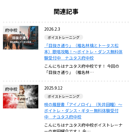
関連記事
2026.2.3
府中校
ボイストレーニング
「目抜き通り」（椎名林檎とトータス松
本）歌唱攻略！～ボイトレ・ダンス無料体
験受付中 ナユタス府中校
こんにちはナユタス府中校です！ 今回の
「目抜き通り」（椎名林…
2025.9.12
府中校
ボイストレーニング
唄の履歴書「アイノロイ」（矢井田瞳）～
ボイトレ・ダンス・ギター無料体験受付
中 ナユタス府中校
こんにちはナユタス府中校ボイストレーナ
ーの岩田耀介です！ 今…