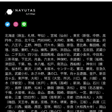
北海道（麻生、札幌、琴似）、宮城（仙台）、東京（新宿、中野、高
円寺、渋谷、北千住、門前仲町、大井町、巣鴨、町田、西日暮里、府
中、八王子、上野、神田、代々木、蒲田、原宿、恵比寿、飯田橋、成
増、池袋、要町、大山、練馬、調布、浜田山、経堂、五反田、武蔵小
山、二子玉川、四ツ谷、高田馬場、自由が丘、武蔵小金井、中目黒、
三軒茶屋、下北沢、月島、六本木、神保町、水道橋）、千葉（船橋、
津田沼、千葉、柏、本八幡、松戸、南流山、西船橋）、神奈川（横
浜、桜木町、藤沢、川崎、本厚木、センター北、鷺沼、鶴見、京急久
里浜、武蔵小杉、あざみ野、溝の口、平塚、向ヶ丘遊園、登戸、新百
合ヶ丘、東戸塚、大和）、埼玉（大宮、所沢、川口、蕨、川越）、栃
木（宇都宮）、茨城（水戸）、群馬（高崎）、新潟、富山、石川（金
沢）、長野（長野、松本）、静岡（静岡、浜松）、愛知（名古屋栄、
千種、大曽根、本山、金山、豊橋、岡崎、御器所、一宮、藤が丘）、
岐阜、三重（四日市）、滋賀（南草津）、京都（四条烏丸）、大阪
（梅田、天王寺、難波、京橋、茨木、堺東、豊中、江坂）、兵庫（三
ノ宮、川西、姫路、西宮、宝塚、明石）、奈良（大和西大寺）、岡山
（岡山、倉敷）、広島、山口（新山口）、香川（高松）、福岡（博