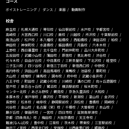
コース
ボイストレーニング
ダンス
楽器
動画制作
校舎
麻生校
札幌大通校
琴似校
仙台駅前校
水戸校
宇都宮校
高崎校
大宮西口校
川口校
蕨校
川越校
所沢校
千葉駅前校
南流山校
松戸校
本八幡校
船橋校
西船橋校
津田沼校
柏校
神田校
神保町校
水道橋校
飯田橋校
月島校
六本木校
上野校
西日暮里校
北千住校
門前仲町校
品川大井町校
五反田校
武蔵小山校
蒲田校
原宿校
恵比寿校
渋谷校
代々木校
自由が丘校
中目黒校
三軒茶屋校
下北沢校
経堂校
二子玉川校
四ツ谷校
新宿三丁目校
新宿西口校
中野校
高円寺校
浜田山校
高田馬場校
巣鴨校
池袋校
要町校
大山校
成増校
練馬校
調布校
府中校
武蔵小金井校
八王子校
町田校
武蔵小杉校
川崎校
溝の口校
向ヶ丘遊園校
登戸校
新百合ヶ丘校
鷺沼校
横浜駅前校
桜木町校
センター北校
あざみ野校
鶴見校
京急久里浜校
大和校
本厚木校
東戸塚校
藤沢校
平塚校
新潟校
富山校
金沢校
長野校
松本校
岐阜校
静岡駅前校
浜松校
豊橋校
岡崎校
刈谷校
金山校
名古屋（栄）校
千種校
大曽根校
本山校
藤が丘校
御器所校
一宮校
四日市校
滋賀南草津校
京都（四条烏丸）校
梅田校
大阪京橋校
天王寺校
難波(なんば)校
豊中校
江坂校
茨木校
堺東校
三宮駅前校
神戸三ノ宮校
西宮北口校
宝塚校
川西能勢口校
姫路校