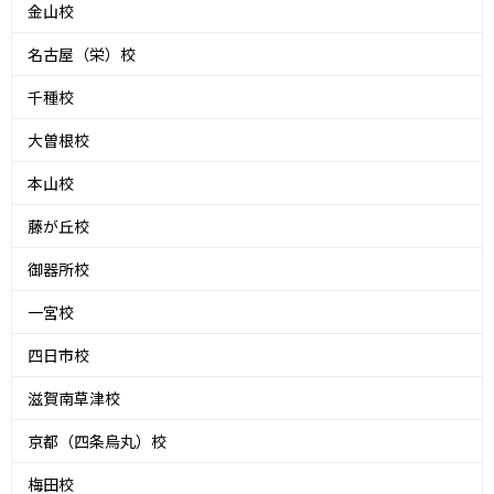
金山校
名古屋（栄）校
千種校
大曽根校
本山校
藤が丘校
御器所校
一宮校
四日市校
滋賀南草津校
京都（四条烏丸）校
梅田校