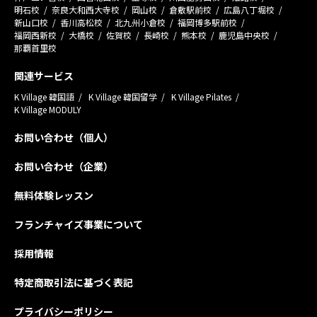
明石校
奈良大和西大寺校
岡山校
倉敷駅前校
広島八丁堀校
新山口校
香川高松校
北九州小倉校
福岡博多駅前校
福岡西新校
大橋校
佐賀校
長崎校
熊本校
鹿児島中央校
那覇首里校
関連サービス
K Village 韓国語
K Village 韓国留学
K Village Pilates
K Village MODULY
お問い合わせ（個人）
お問い合わせ（企業）
無料体験レッスン
フランチャイズ事業について
採用情報
特定商取引法に基づく表記
プライバシーポリシー