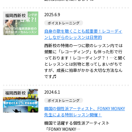
2025.6.9
福岡西新校
ボイストレーニング
自身の歌を聴くことも超重要！レコーディ
ンしながらのレッスンは日常的
西新校の特徴の一つに歌のレッスン内では
頻繁に「レコーディング」も伴った形で行
っております！レコーディング？！…と聞く
とレッスンとは別物と思ってしまいがちで
すが、成長に拍車がかかる大切な方法なん
です♬
2024.6.1
福岡西新校
ボイストレーニング
韓国の個性派アーティスト、FONKY MONKY
先生による特別レッスン開催！
韓国で活躍する個性派アーティスト
「FONKY MONKY…