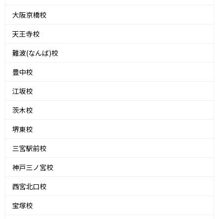
大阪京橋校
天王寺校
難波(なんば)校
豊中校
江坂校
茨木校
堺東校
三宮駅前校
神戸三ノ宮校
西宮北口校
宝塚校