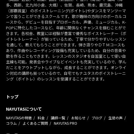
多、西新、北九州小倉、大橋）、佐賀、長崎、熊本、鹿児島、沖縄
（那覇首里） のボイストレーニング(ボイトレ)やダンスをマンツーマ
ンで習うことができるスクールです。歌が趣味の方向けのボーカルコ
ースから、デビューを目指すプロボーカル、声優、ミュージカル、K-
POPに特化したコースなど、年齢に関係なくチャンスを掴むことがで
きます。各校舎、教室には経験が豊富で優秀なボイストレーナー（ボ
イトレトレーナー）が揃っているため、丁寧で分かりやすいレッスン
を通して、教えてもらうことができます。弾き語りやＤＴＭコースも
あり、作曲やレコーディング設備も充実しているため、自分の音楽や
歌を作ることもできます。レッスンのスタジオを自習室として使い自
主練も可能。発表会やライブなどイベントも充実しているので、学ん
だことをアウトプットしながら、成長することができます。オンライ
ン対応の講師も揃っているので、自宅でもナユタスのボイストレーニ
ング（ボイトレ）のレッスンを受講することができます。
トップ
NAYUTASについて
NAYUTASの特徴
料金
講師一覧
お知らせ
ブログ
生徒の声
コラム
よくあるご質問
NAYUTAS PRO