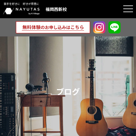
苦手を好きに 好きが得意に
togg
福岡西新校
navi
ブログ