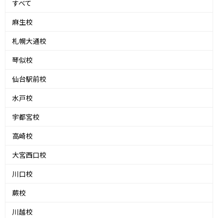
すべて
麻生校
札幌大通校
琴似校
仙台駅前校
水戸校
宇都宮校
高崎校
大宮西口校
川口校
蕨校
川越校