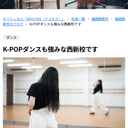
ボイトレなら「NAYUTAS（ナユタス）」
›
校舎一覧
›
福岡西新校
›
福岡西
新校のブログ
›
K-POPダンスも強みな西新校です
ダンス
K-POPダンスも強みな西新校です