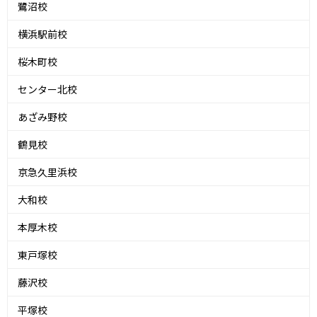
鷺沼校
横浜駅前校
桜木町校
センター北校
あざみ野校
鶴見校
京急久里浜校
大和校
本厚木校
東戸塚校
藤沢校
平塚校