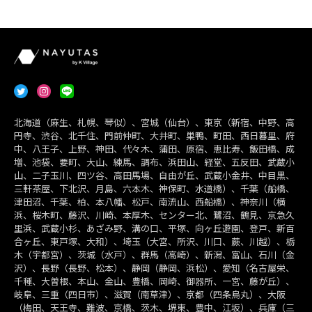
北海道（麻生、札幌、琴似）、宮城（仙台）、東京（新宿、中野、高
円寺、渋谷、北千住、門前仲町、大井町、巣鴨、町田、西日暮里、府
中、八王子、上野、神田、代々木、蒲田、原宿、恵比寿、飯田橋、成
増、池袋、要町、大山、練馬、調布、浜田山、経堂、五反田、武蔵小
山、二子玉川、四ツ谷、高田馬場、自由が丘、武蔵小金井、中目黒、
三軒茶屋、下北沢、月島、六本木、神保町、水道橋）、千葉（船橋、
津田沼、千葉、柏、本八幡、松戸、南流山、西船橋）、神奈川（横
浜、桜木町、藤沢、川崎、本厚木、センター北、鷺沼、鶴見、京急久
里浜、武蔵小杉、あざみ野、溝の口、平塚、向ヶ丘遊園、登戸、新百
合ヶ丘、東戸塚、大和）、埼玉（大宮、所沢、川口、蕨、川越）、栃
木（宇都宮）、茨城（水戸）、群馬（高崎）、新潟、富山、石川（金
沢）、長野（長野、松本）、静岡（静岡、浜松）、愛知（名古屋栄、
千種、大曽根、本山、金山、豊橋、岡崎、御器所、一宮、藤が丘）、
岐阜、三重（四日市）、滋賀（南草津）、京都（四条烏丸）、大阪
（梅田、天王寺、難波、京橋、茨木、堺東、豊中、江坂）、兵庫（三