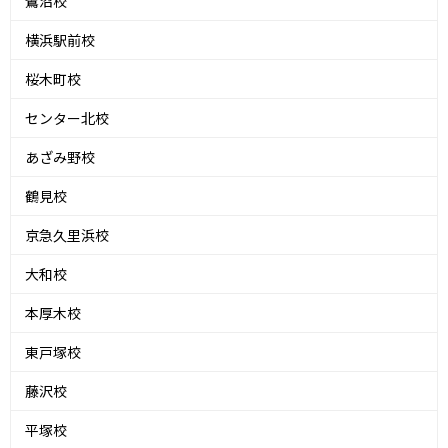
鷺沼校
横浜駅前校
桜木町校
センター北校
あざみ野校
鶴見校
京急久里浜校
大和校
本厚木校
東戸塚校
藤沢校
平塚校