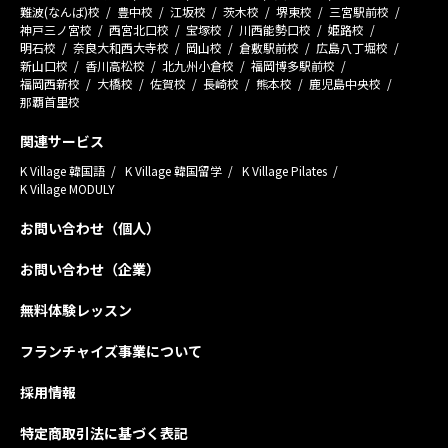
難波(なんば)校
豊中校
江坂校
茨木校
堺東校
三宮駅前校
神戸三ノ宮校
西宮北口校
宝塚校
川西能勢口校
姫路校
明石校
奈良大和西大寺校
岡山校
倉敷駅前校
広島八丁堀校
新山口校
香川高松校
北九州小倉校
福岡博多駅前校
福岡西新校
大橋校
佐賀校
長崎校
熊本校
鹿児島中央校
那覇首里校
関連サービス
K Village 韓国語
K Village 韓国留学
K Village Pilates
K Village MODULY
お問い合わせ（個人）
お問い合わせ（企業）
無料体験レッスン
フランチャイズ事業について
採用情報
特定商取引法に基づく表記