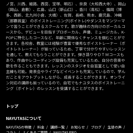
ノ宮、川西、姫路、西宮、宝塚、明石）、奈良（大和西大寺）、岡山
（岡山、倉敷）、広島、山口（新山口）、香川（高松）、福岡（博
多、西新、北九州小倉、大橋）、佐賀、長崎、熊本、鹿児島、沖縄
（那覇首里） のボイストレーニング(ボイトレ)やダンスをマンツーマ
ンで習うことができるスクールです。歌が趣味の方向けのボーカルコ
ースから、デビューを目指すプロボーカル、声優、ミュージカル、K-
POPに特化したコースなど、年齢に関係なくチャンスを掴むことがで
きます。各校舎、教室には経験が豊富で優秀なボイストレーナー（ボ
イトレトレーナー）が揃っているため、丁寧で分かりやすいレッスン
を通して、教えてもらうことができます。弾き語りやＤＴＭコースも
あり、作曲やレコーディング設備も充実しているため、自分の音楽や
歌を作ることもできます。レッスンのスタジオを自習室として使い自
主練も可能。発表会やライブなどイベントも充実しているので、学ん
だことをアウトプットしながら、成長することができます。オンライ
ン対応の講師も揃っているので、自宅でもナユタスのボイストレーニ
ング（ボイトレ）のレッスンを受講することができます。
トップ
NAYUTASについて
NAYUTASの特徴
料金
講師一覧
お知らせ
ブログ
生徒の声
コラム
よくあるご質問
NAYUTAS PRO