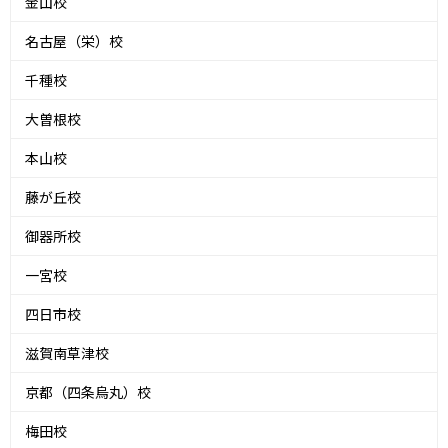
金山校
名古屋（栄）校
千種校
大曽根校
本山校
藤が丘校
御器所校
一宮校
四日市校
滋賀南草津校
京都（四条烏丸）校
梅田校