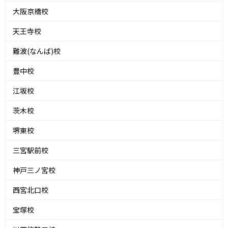
大阪京橋校
天王寺校
難波(なんば)校
豊中校
江坂校
茨木校
堺東校
三宮駅前校
神戸三ノ宮校
西宮北口校
宝塚校