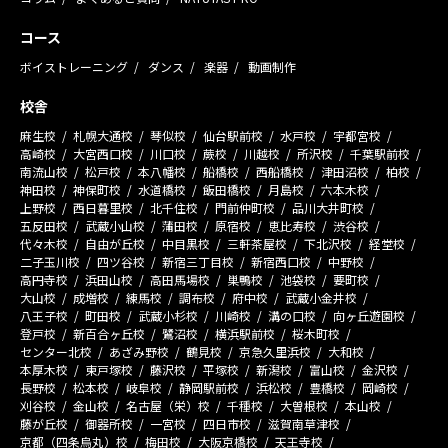
コース
ボイストレーニング
ダンス
楽器
動画制作
校舎
麻生校
札幌大通校
琴似校
仙台駅前校
水戸校
宇都宮校
高崎校
大宮西口校
川口校
蕨校
川越校
所沢校
千葉駅前校
南流山校
松戸校
本八幡校
船橋校
西船橋校
津田沼校
柏校
神田校
神保町校
水道橋校
飯田橋校
月島校
六本木校
上野校
西日暮里校
北千住校
門前仲町校
品川大井町校
五反田校
武蔵小山校
蒲田校
原宿校
恵比寿校
渋谷校
代々木校
自由が丘校
中目黒校
三軒茶屋校
下北沢校
経堂校
二子玉川校
四ツ谷校
新宿三丁目校
新宿西口校
中野校
高円寺校
浜田山校
高田馬場校
巣鴨校
池袋校
要町校
大山校
成増校
練馬校
調布校
府中校
武蔵小金井校
八王子校
町田校
武蔵小杉校
川崎校
溝の口校
向ヶ丘遊園校
登戸校
新百合ヶ丘校
鷺沼校
横浜駅前校
桜木町校
センター北校
あざみ野校
鶴見校
京急久里浜校
大和校
本厚木校
東戸塚校
藤沢校
平塚校
新潟校
富山校
金沢校
長野校
松本校
岐阜校
静岡駅前校
浜松校
豊橋校
岡崎校
刈谷校
金山校
名古屋（栄）校
千種校
大曽根校
本山校
藤が丘校
御器所校
一宮校
四日市校
滋賀南草津校
京都（四条烏丸）校
梅田校
大阪京橋校
天王寺校