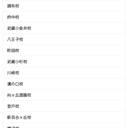
調布校
府中校
武蔵小金井校
八王子校
町田校
武蔵小杉校
川崎校
溝の口校
向ヶ丘遊園校
登戸校
新百合ヶ丘校