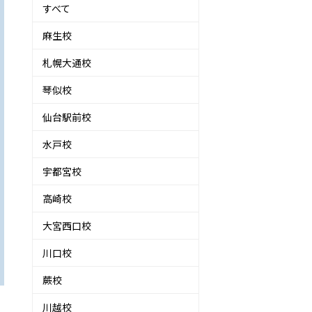
すべて
麻生校
札幌大通校
琴似校
仙台駅前校
水戸校
宇都宮校
高崎校
大宮西口校
川口校
蕨校
川越校