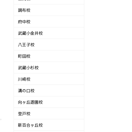
調布校
府中校
武蔵小金井校
八王子校
町田校
武蔵小杉校
川崎校
溝の口校
向ヶ丘遊園校
登戸校
新百合ヶ丘校