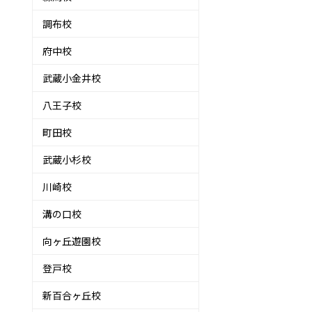
調布校
府中校
武蔵小金井校
八王子校
町田校
武蔵小杉校
川崎校
溝の口校
向ヶ丘遊園校
登戸校
新百合ヶ丘校