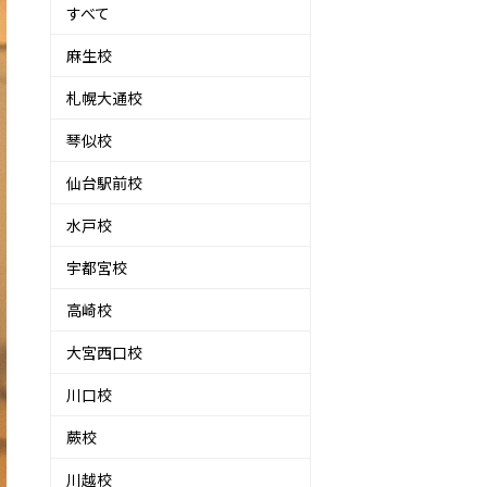
すべて
麻生校
札幌大通校
琴似校
仙台駅前校
水戸校
宇都宮校
高崎校
大宮西口校
川口校
蕨校
川越校