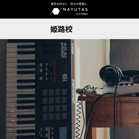
苦手を好きに 好きが得意に
姫路校