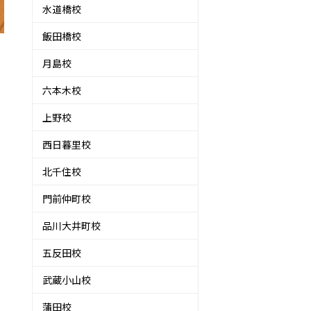
水道橋校
飯田橋校
月島校
六本木校
上野校
西日暮里校
北千住校
門前仲町校
き
品川大井町校
五反田校
！
武蔵小山校
蒲田校