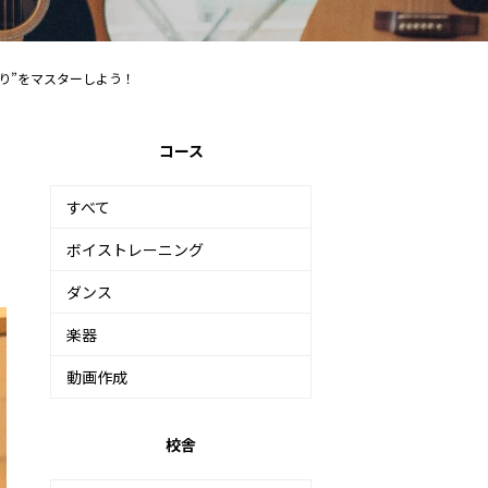
り”をマスターしよう！
コース
すべて
ボイストレーニング
ダンス
楽器
動画作成
校舎