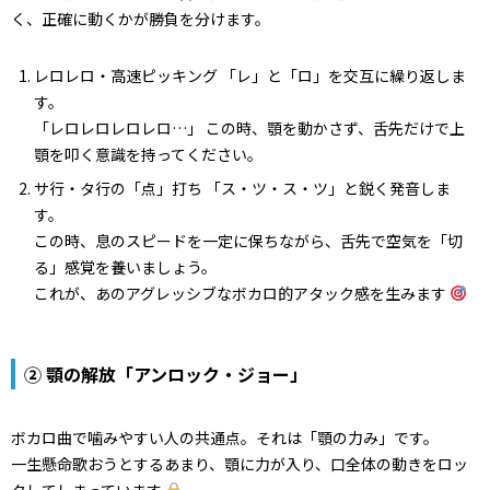
く、正確に動くかが勝負を分けます。
レロレロ・高速ピッキング 「レ」と「ロ」を交互に繰り返しま
す。
「レロレロレロレロ…」 この時、顎を動かさず、舌先だけで上
顎を叩く意識を持ってください。
サ行・タ行の「点」打ち 「ス・ツ・ス・ツ」と鋭く発音しま
す。
この時、息のスピードを一定に保ちながら、舌先で空気を「切
る」感覚を養いましょう。
これが、あのアグレッシブなボカロ的アタック感を生みます
② 顎の解放「アンロック・ジョー」
ボカロ曲で噛みやすい人の共通点。それは「顎の力み」です。
一生懸命歌おうとするあまり、顎に力が入り、口全体の動きをロッ
クしてしまっています