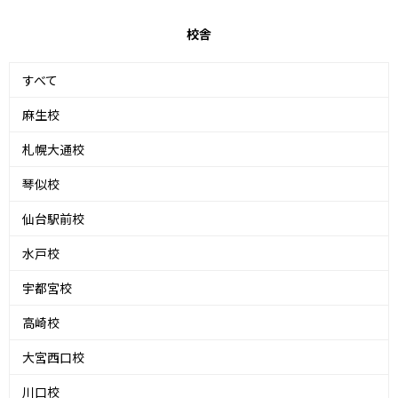
校舎
すべて
麻生校
札幌大通校
琴似校
仙台駅前校
水戸校
宇都宮校
高崎校
大宮西口校
川口校