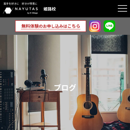
苦手を好きに 好きが得意に
togg
姫路校
navi
ブログ