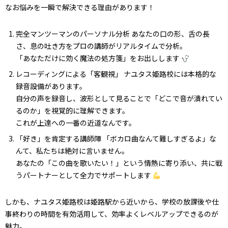
なお悩みを一瞬で解決できる理由があります！
完全マンツーマンのパーソナル分析 あなたの口の形、舌の長
さ、息の吐き方をプロの講師がリアルタイムで分析。
「あなただけに効く魔法の処方箋」をお出しします
レコーディングによる「客観視」 ナユタス姫路校には本格的な
録音設備があります。
自分の声を録音し、波形として見ることで「どこで音が潰れてい
るのか」を視覚的に理解できます。
これが上達への一番の近道なんです。
「好き」を肯定する講師陣 「ボカロ曲なんて難しすぎるよ」な
んて、私たちは絶対に言いません。
あなたの「この曲を歌いたい！」という情熱に寄り添い、共に戦
うパートナーとして全力でサポートします
しかも、ナユタス姫路校は姫路駅から近いから、学校の放課後や仕
事終わりの時間を有効活用して、効率よくレベルアップできるのが
魅力。