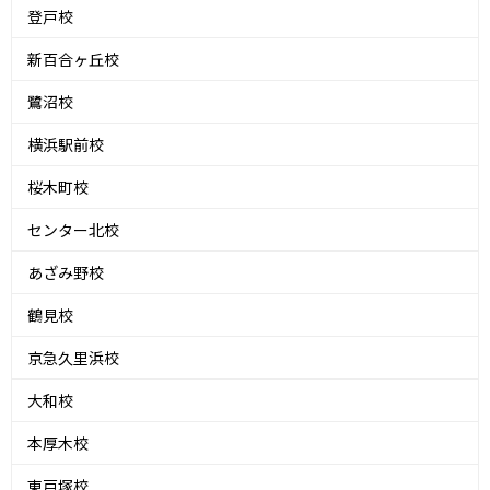
登戸校
新百合ヶ丘校
鷺沼校
横浜駅前校
桜木町校
センター北校
あざみ野校
鶴見校
京急久里浜校
大和校
本厚木校
東戸塚校