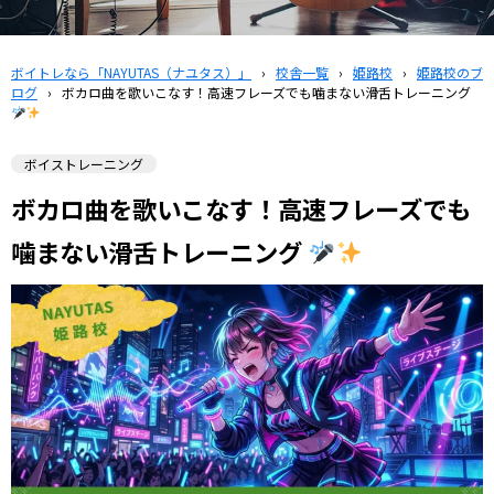
ボイトレなら「NAYUTAS（ナユタス）」
›
校舎一覧
›
姫路校
›
姫路校のブ
ログ
›
ボカロ曲を歌いこなす！高速フレーズでも噛まない滑舌トレーニング
ボイストレーニング
ボカロ曲を歌いこなす！高速フレーズでも
噛まない滑舌トレーニング