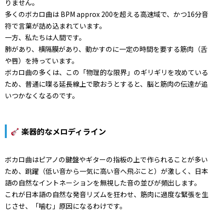
りません。
多くのボカロ曲は BPM approx 200を超える高速域で、かつ16分音
符で言葉が詰め込まれています。
一方、私たちは人間です。
肺があり、横隔膜があり、動かすのに一定の時間を要する筋肉（舌
や唇）を持っています。
ボカロ曲の多くは、この「物理的な限界」のギリギリを攻めている
ため、普通に喋る延長線上で歌おうとすると、脳と筋肉の伝達が追
いつかなくなるのです。
楽器的なメロディライン
ボカロ曲はピアノの鍵盤やギターの指板の上で作られることが多い
ため、跳躍（低い音から一気に高い音へ飛ぶこと）が激しく、日本
語の自然なイントネーションを無視した音の並びが頻出します。
これが日本語の自然な発音リズムを狂わせ、筋肉に過度な緊張を生
じさせ、「噛む」原因になるわけです。