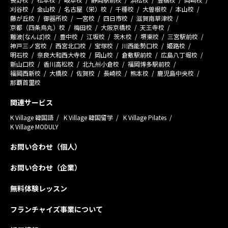
刈谷校
金山校
名古屋（栄）校
千種校
大曽根校
本山校
藤が丘校
御器所校
一宮校
四日市校
滋賀南草津校
京都（四条烏丸）校
梅田校
大阪京橋校
天王寺校
難波(なんば)校
豊中校
江坂校
茨木校
堺東校
三宮駅前校
神戸三ノ宮校
西宮北口校
宝塚校
川西能勢口校
姫路校
明石校
奈良大和西大寺校
岡山校
倉敷駅前校
広島八丁堀校
新山口校
香川高松校
北九州小倉校
福岡博多駅前校
福岡西新校
大橋校
佐賀校
長崎校
熊本校
鹿児島中央校
那覇首里校
関連サービス
K Village 韓国語
K Village 韓国留学
K Village Pilates
K Village MODULY
お問い合わせ（個人）
お問い合わせ（企業）
無料体験レッスン
フランチャイズ事業について