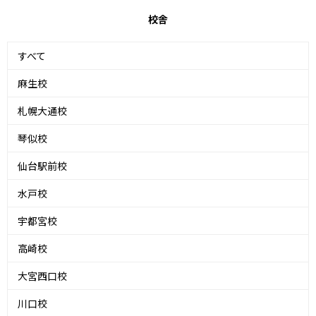
校舎
すべて
麻生校
札幌大通校
琴似校
仙台駅前校
水戸校
宇都宮校
高崎校
大宮西口校
川口校