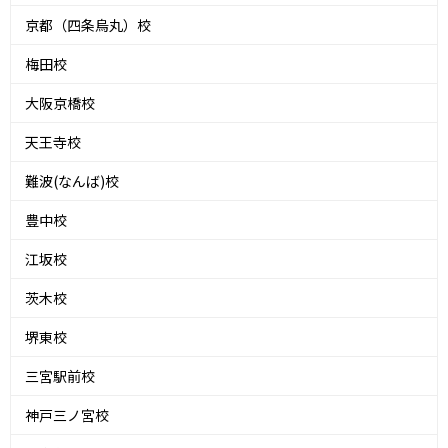
京都（四条烏丸）校
梅田校
大阪京橋校
天王寺校
難波(なんば)校
豊中校
江坂校
茨木校
堺東校
三宮駅前校
神戸三ノ宮校