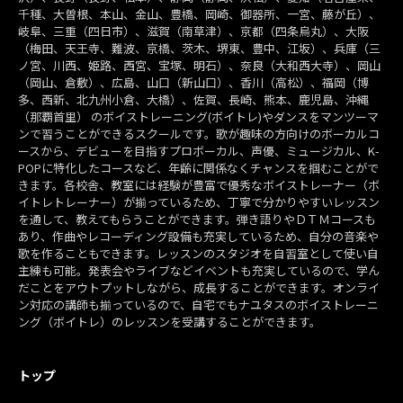
千種、大曽根、本山、金山、豊橋、岡崎、御器所、一宮、藤が丘）、
岐阜、三重（四日市）、滋賀（南草津）、京都（四条烏丸）、大阪
（梅田、天王寺、難波、京橋、茨木、堺東、豊中、江坂）、兵庫（三
ノ宮、川西、姫路、西宮、宝塚、明石）、奈良（大和西大寺）、岡山
（岡山、倉敷）、広島、山口（新山口）、香川（高松）、福岡（博
多、西新、北九州小倉、大橋）、佐賀、長崎、熊本、鹿児島、沖縄
（那覇首里） のボイストレーニング(ボイトレ)やダンスをマンツーマ
ンで習うことができるスクールです。歌が趣味の方向けのボーカルコ
ースから、デビューを目指すプロボーカル、声優、ミュージカル、K-
POPに特化したコースなど、年齢に関係なくチャンスを掴むことがで
きます。各校舎、教室には経験が豊富で優秀なボイストレーナー（ボ
イトレトレーナー）が揃っているため、丁寧で分かりやすいレッスン
を通して、教えてもらうことができます。弾き語りやＤＴＭコースも
あり、作曲やレコーディング設備も充実しているため、自分の音楽や
歌を作ることもできます。レッスンのスタジオを自習室として使い自
主練も可能。発表会やライブなどイベントも充実しているので、学ん
だことをアウトプットしながら、成長することができます。オンライ
ン対応の講師も揃っているので、自宅でもナユタスのボイストレーニ
ング（ボイトレ）のレッスンを受講することができます。
トップ