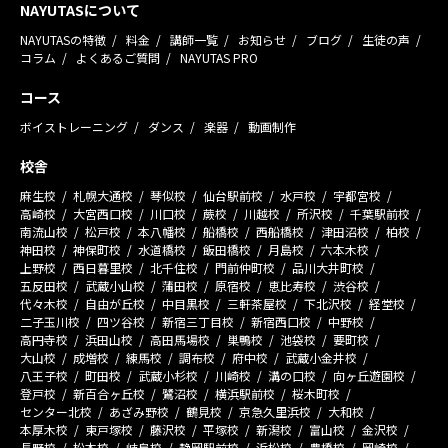
NAYUTASについて
NAYUTASの特徴
料金
講師一覧
お知らせ
ブログ
生徒の声
コラム
よくあるご質問
NAYUTAS PRO
コース
ボイストレーニング
ダンス
楽器
動画制作
校舎
麻生校
札幌大通校
琴似校
仙台駅前校
水戸校
宇都宮校
高崎校
大宮西口校
川口校
蕨校
川越校
所沢校
千葉駅前校
南流山校
松戸校
本八幡校
船橋校
西船橋校
津田沼校
柏校
神田校
神保町校
水道橋校
飯田橋校
月島校
六本木校
上野校
西日暮里校
北千住校
門前仲町校
品川大井町校
五反田校
武蔵小山校
蒲田校
原宿校
恵比寿校
渋谷校
代々木校
自由が丘校
中目黒校
三軒茶屋校
下北沢校
経堂校
二子玉川校
四ツ谷校
新宿三丁目校
新宿西口校
中野校
高円寺校
浜田山校
高田馬場校
巣鴨校
池袋校
要町校
大山校
成増校
練馬校
調布校
府中校
武蔵小金井校
八王子校
町田校
武蔵小杉校
川崎校
溝の口校
向ヶ丘遊園校
登戸校
新百合ヶ丘校
鷺沼校
横浜駅前校
桜木町校
センター北校
あざみ野校
鶴見校
京急久里浜校
大和校
本厚木校
東戸塚校
藤沢校
平塚校
新潟校
富山校
金沢校
長野校
松本校
岐阜校
静岡駅前校
浜松校
豊橋校
岡崎校