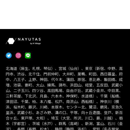
北海道（麻生、札幌、琴似）、宮城（仙台）、東京（新宿、中野、高
円寺、渋谷、北千住、門前仲町、大井町、巣鴨、町田、西日暮里、府
中、八王子、上野、神田、代々木、蒲田、原宿、恵比寿、飯田橋、成
増、池袋、要町、大山、練馬、調布、浜田山、経堂、五反田、武蔵小
山、二子玉川、四ツ谷、高田馬場、自由が丘、武蔵小金井、中目黒、
三軒茶屋、下北沢、月島、六本木、神保町、水道橋）、千葉（船橋、
津田沼、千葉、柏、本八幡、松戸、南流山、西船橋）、神奈川（横
浜、桜木町、藤沢、川崎、本厚木、センター北、鷺沼、鶴見、京急久
里浜、武蔵小杉、あざみ野、溝の口、平塚、向ヶ丘遊園、登戸、新百
合ヶ丘、東戸塚、大和）、埼玉（大宮、所沢、川口、蕨、川越）、栃
木（宇都宮）、茨城（水戸）、群馬（高崎）、新潟、富山、石川（金
沢）、長野（長野、松本）、静岡（静岡、浜松）、愛知（名古屋栄、