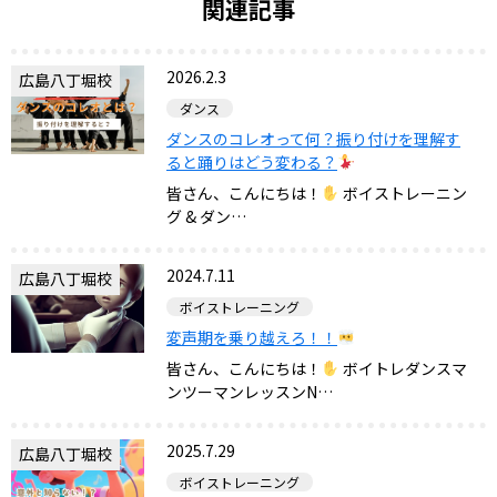
関連記事
2026.2.3
広島八丁堀校
ダンス
ダンスのコレオって何？振り付けを理解す
ると踊りはどう変わる？
皆さん、こんにちは！
ボイストレーニン
グ & ダン…
2024.7.11
広島八丁堀校
ボイストレーニング
変声期を乗り越えろ！！
皆さん、こんにちは！
ボイトレダンスマ
ンツーマンレッスンN…
2025.7.29
広島八丁堀校
ボイストレーニング