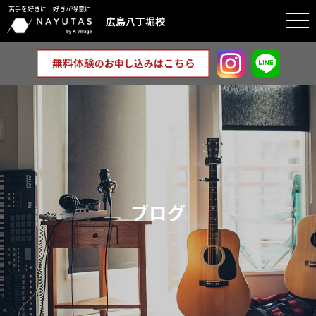
苦手を好きに 好きが得意に
togg
広島八丁堀校
navi
ブログ