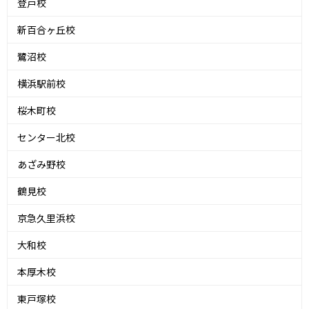
登戸校
新百合ヶ丘校
鷺沼校
横浜駅前校
桜木町校
センター北校
あざみ野校
鶴見校
京急久里浜校
大和校
本厚木校
東戸塚校