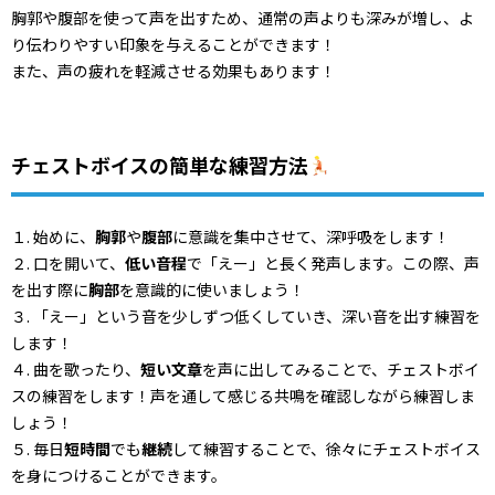
胸郭や腹部を使って声を出すため、通常の声よりも深みが増し、よ
り伝わりやすい印象を与えることができます！
また、声の疲れを軽減させる効果もあります！
チェストボイスの簡単な練習方法
１. 始めに、
胸郭
や
腹部
に意識を集中させて、深呼吸をします！
２. 口を開いて、
低い音程
で「えー」と長く発声します。この際、声
を出す際に
胸部
を意識的に使いましょう！
３. 「えー」という音を少しずつ低くしていき、深い音を出す練習を
します！
４. 曲を歌ったり、
短い文章
を声に出してみることで、チェストボイ
スの練習をします！声を通して感じる共鳴を確認しながら練習しま
しょう！
５. 毎日
短時間
でも
継続
して練習することで、徐々にチェストボイス
を身につけることができます。