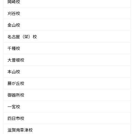
岡崎校
刈谷校
金山校
名古屋（栄）校
千種校
大曽根校
本山校
藤が丘校
御器所校
一宮校
四日市校
滋賀南草津校