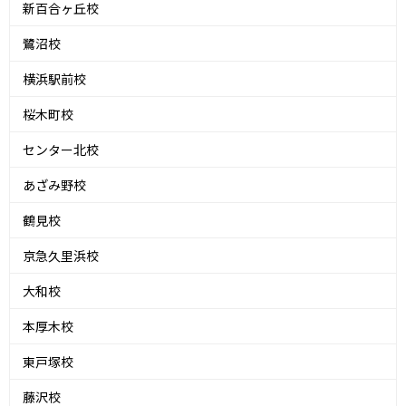
新百合ヶ丘校
鷺沼校
横浜駅前校
桜木町校
センター北校
あざみ野校
鶴見校
京急久里浜校
大和校
本厚木校
東戸塚校
藤沢校