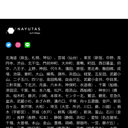
北海道（麻生、札幌、琴似）、宮城（仙台）、東京（新宿、中野、高
円寺、渋谷、北千住、門前仲町、大井町、巣鴨、町田、西日暮里、府
中、八王子、上野、神田、代々木、蒲田、原宿、恵比寿、飯田橋、成
増、池袋、要町、大山、練馬、調布、浜田山、経堂、五反田、武蔵小
山、二子玉川、四ツ谷、高田馬場、自由が丘、武蔵小金井、中目黒、
三軒茶屋、下北沢、月島、六本木、神保町、水道橋）、千葉（船橋、
津田沼、千葉、柏、本八幡、松戸、南流山、西船橋）、神奈川（横
浜、桜木町、藤沢、川崎、本厚木、センター北、鷺沼、鶴見、京急久
里浜、武蔵小杉、あざみ野、溝の口、平塚、向ヶ丘遊園、登戸、新百
合ヶ丘、東戸塚、大和）、埼玉（大宮、所沢、川口、蕨、川越）、栃
木（宇都宮）、茨城（水戸）、群馬（高崎）、新潟、富山、石川（金
沢）、長野（長野、松本）、静岡（静岡、浜松）、愛知（名古屋栄、
千種、大曽根、本山、金山、豊橋、岡崎、御器所、一宮、藤が丘）、