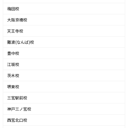
梅田校
大阪京橋校
天王寺校
難波(なんば)校
豊中校
江坂校
茨木校
堺東校
三宮駅前校
神戸三ノ宮校
西宮北口校