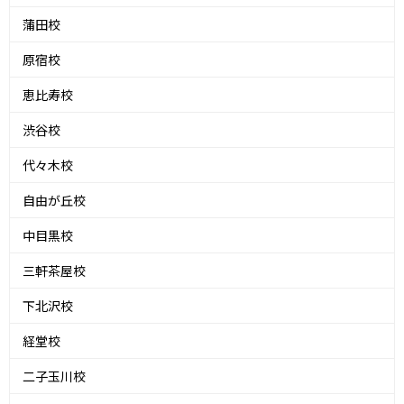
蒲田校
原宿校
恵比寿校
渋谷校
代々木校
自由が丘校
中目黒校
三軒茶屋校
下北沢校
経堂校
二子玉川校