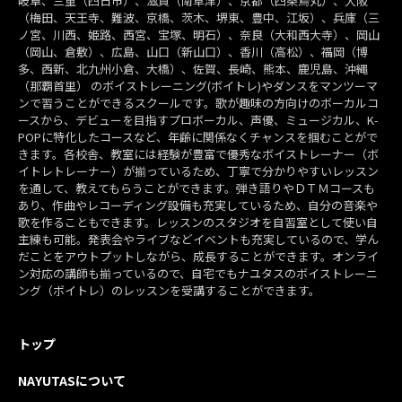
岐阜、三重（四日市）、滋賀（南草津）、京都（四条烏丸）、大阪
（梅田、天王寺、難波、京橋、茨木、堺東、豊中、江坂）、兵庫（三
ノ宮、川西、姫路、西宮、宝塚、明石）、奈良（大和西大寺）、岡山
（岡山、倉敷）、広島、山口（新山口）、香川（高松）、福岡（博
多、西新、北九州小倉、大橋）、佐賀、長崎、熊本、鹿児島、沖縄
（那覇首里） のボイストレーニング(ボイトレ)やダンスをマンツーマ
ンで習うことができるスクールです。歌が趣味の方向けのボーカルコ
ースから、デビューを目指すプロボーカル、声優、ミュージカル、K-
POPに特化したコースなど、年齢に関係なくチャンスを掴むことがで
きます。各校舎、教室には経験が豊富で優秀なボイストレーナー（ボ
イトレトレーナー）が揃っているため、丁寧で分かりやすいレッスン
を通して、教えてもらうことができます。弾き語りやＤＴＭコースも
あり、作曲やレコーディング設備も充実しているため、自分の音楽や
歌を作ることもできます。レッスンのスタジオを自習室として使い自
主練も可能。発表会やライブなどイベントも充実しているので、学ん
だことをアウトプットしながら、成長することができます。オンライ
ン対応の講師も揃っているので、自宅でもナユタスのボイストレーニ
ング（ボイトレ）のレッスンを受講することができます。
トップ
NAYUTASについて