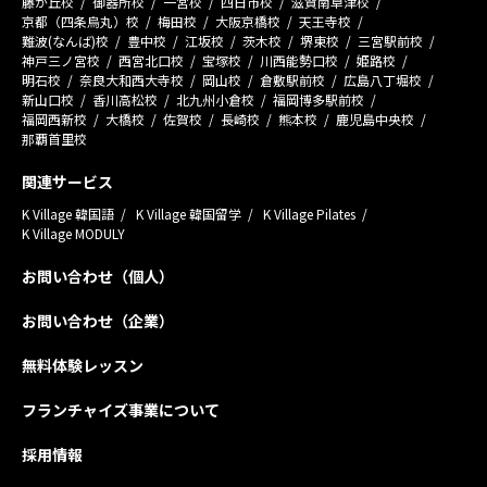
藤が丘校
御器所校
一宮校
四日市校
滋賀南草津校
京都（四条烏丸）校
梅田校
大阪京橋校
天王寺校
難波(なんば)校
豊中校
江坂校
茨木校
堺東校
三宮駅前校
神戸三ノ宮校
西宮北口校
宝塚校
川西能勢口校
姫路校
明石校
奈良大和西大寺校
岡山校
倉敷駅前校
広島八丁堀校
新山口校
香川高松校
北九州小倉校
福岡博多駅前校
福岡西新校
大橋校
佐賀校
長崎校
熊本校
鹿児島中央校
那覇首里校
関連サービス
K Village 韓国語
K Village 韓国留学
K Village Pilates
K Village MODULY
お問い合わせ（個人）
お問い合わせ（企業）
無料体験レッスン
フランチャイズ事業について
採用情報