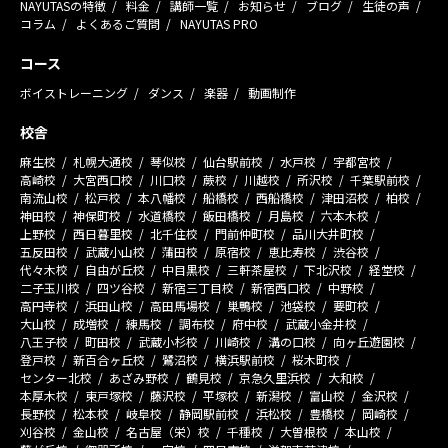
NAYUTASの特徴
料金
講師一覧
お知らせ
ブログ
生徒の声
コラム
よくあるご質問
NAYUTAS PRO
コース
ボイストレーニング
ダンス
楽器
動画制作
校舎
麻生校
札幌大通校
琴似校
仙台駅前校
水戸校
宇都宮校
高崎校
大宮西口校
川口校
蕨校
川越校
所沢校
千葉駅前校
南流山校
松戸校
本八幡校
船橋校
西船橋校
津田沼校
柏校
神田校
神保町校
水道橋校
飯田橋校
月島校
六本木校
上野校
西日暮里校
北千住校
門前仲町校
品川大井町校
五反田校
武蔵小山校
蒲田校
原宿校
恵比寿校
渋谷校
代々木校
自由が丘校
中目黒校
三軒茶屋校
下北沢校
経堂校
二子玉川校
四ツ谷校
新宿三丁目校
新宿西口校
中野校
高円寺校
浜田山校
高田馬場校
巣鴨校
池袋校
要町校
大山校
成増校
練馬校
調布校
府中校
武蔵小金井校
八王子校
町田校
武蔵小杉校
川崎校
溝の口校
向ヶ丘遊園校
登戸校
新百合ヶ丘校
鷺沼校
横浜駅前校
桜木町校
センター北校
あざみ野校
鶴見校
京急久里浜校
大和校
本厚木校
東戸塚校
藤沢校
平塚校
新潟校
富山校
金沢校
長野校
松本校
岐阜校
静岡駅前校
浜松校
豊橋校
岡崎校
刈谷校
金山校
名古屋（栄）校
千種校
大曽根校
本山校