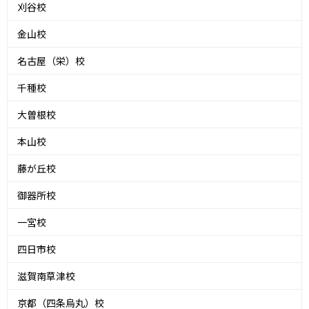
刈谷校
金山校
名古屋（栄）校
千種校
大曽根校
本山校
藤が丘校
御器所校
一宮校
四日市校
滋賀南草津校
京都（四条烏丸）校