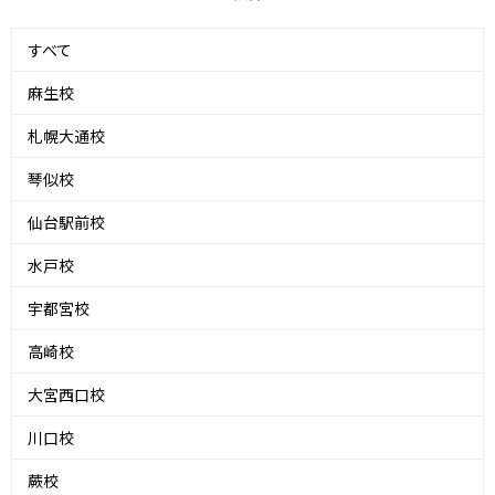
すべて
麻生校
札幌大通校
琴似校
仙台駅前校
水戸校
宇都宮校
高崎校
大宮西口校
川口校
蕨校