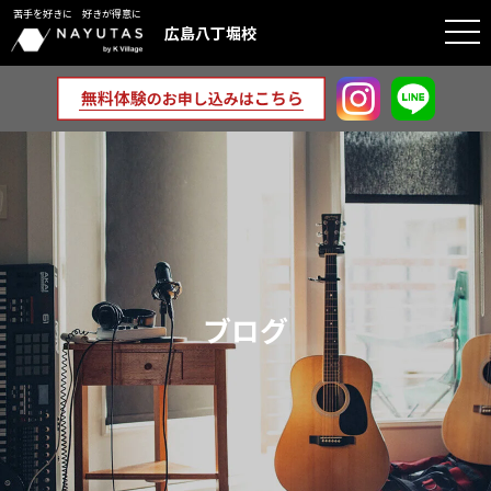
苦手を好きに 好きが得意に
togg
広島八丁堀校
navi
ブログ