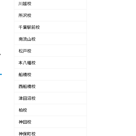
川越校
所沢校
千葉駅前校
南流山校
松戸校
ン
本八幡校
船橋校
西船橋校
津田沼校
柏校
神田校
神保町校