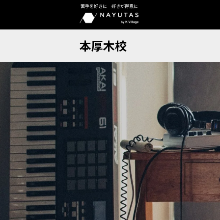
苦手を好きに 好きが得意に
本厚木校