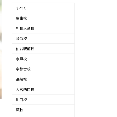
すべて
麻生校
札幌大通校
琴似校
仙台駅前校
水戸校
宇都宮校
高崎校
大宮西口校
川口校
蕨校