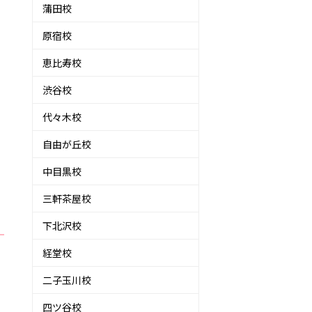
蒲田校
原宿校
恵比寿校
渋谷校
代々木校
自由が丘校
中目黒校
三軒茶屋校
下北沢校
経堂校
二子玉川校
四ツ谷校