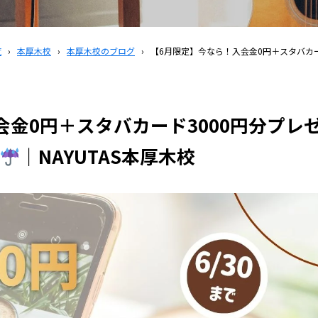
覧
›
本厚木校
›
本厚木校のブログ
›
【6月限定】今なら！入会金0円＋スタバカ
会金0円＋スタバカード3000円分プレ
｜NAYUTAS本厚木校