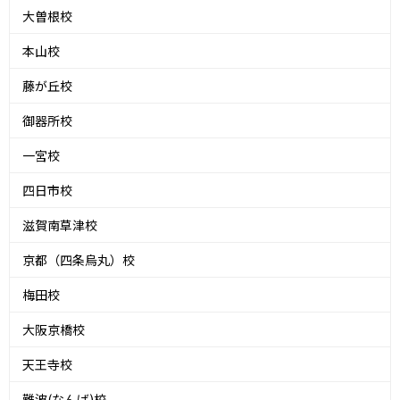
大曽根校
本山校
藤が丘校
御器所校
一宮校
四日市校
滋賀南草津校
京都（四条烏丸）校
梅田校
大阪京橋校
天王寺校
難波(なんば)校