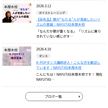
2026.3.12
本厚木校
ボイストレーニング
【采先生】歌が“もたる”人が見直したいリ
ズムの意識｜NAYUTAS本厚木校
「なんだか歌が重くなる」 「リズムに乗り
きれていない感じがす…
2026.4.10
本厚木校
ダンス
K-POPダンス講師求人！こんな方を歓迎し
ています｜NAYUTAS本厚木校
こんにちは！NAYUTAS本厚木校です！ 現在
NAYUTAS…
ブログ一覧