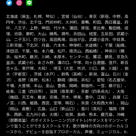
北海道（麻生、札幌、琴似）、宮城（仙台）、東京（新宿、中野、高
円寺、渋谷、北千住、門前仲町、大井町、巣鴨、町田、西日暮里、府
中、八王子、上野、神田、代々木、蒲田、原宿、恵比寿、飯田橋、成
増、池袋、要町、大山、練馬、調布、浜田山、経堂、五反田、武蔵小
山、二子玉川、四ツ谷、高田馬場、自由が丘、武蔵小金井、中目黒、
三軒茶屋、下北沢、月島、六本木、神保町、水道橋）、千葉（船橋、
津田沼、千葉、柏、本八幡、松戸、南流山、西船橋）、神奈川（横
浜、桜木町、藤沢、川崎、本厚木、センター北、鷺沼、鶴見、京急久
里浜、武蔵小杉、あざみ野、溝の口、平塚、向ヶ丘遊園、登戸、新百
合ヶ丘、東戸塚、大和）、埼玉（大宮、所沢、川口、蕨、川越）、栃
木（宇都宮）、茨城（水戸）、群馬（高崎）、新潟、富山、石川（金
沢）、長野（長野、松本）、静岡（静岡、浜松）、愛知（名古屋栄、
千種、大曽根、本山、金山、豊橋、岡崎、御器所、一宮、藤が丘）、
岐阜、三重（四日市）、滋賀（南草津）、京都（四条烏丸）、大阪
（梅田、天王寺、難波、京橋、茨木、堺東、豊中、江坂）、兵庫（三
ノ宮、川西、姫路、西宮、宝塚、明石）、奈良（大和西大寺）、岡山
（岡山、倉敷）、広島、山口（新山口）、香川（高松）、福岡（博
多、西新、北九州小倉、大橋）、佐賀、長崎、熊本、鹿児島、沖縄
（那覇首里） のボイストレーニング(ボイトレ)やダンスをマンツーマ
ンで習うことができるスクールです。歌が趣味の方向けのボーカルコ
ースから、デビューを目指すプロボーカル、声優、ミュージカル、K-