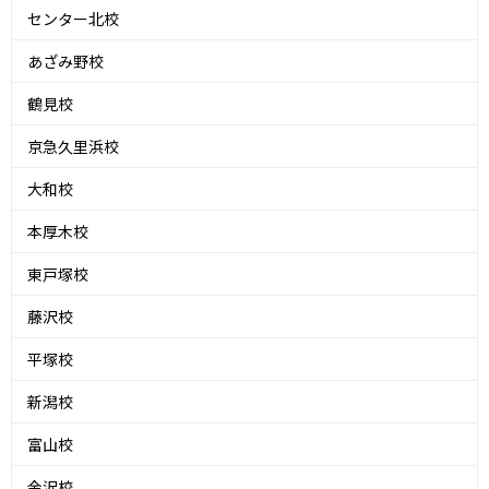
センター北校
あざみ野校
鶴見校
京急久里浜校
大和校
本厚木校
東戸塚校
藤沢校
平塚校
新潟校
富山校
金沢校