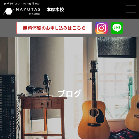
苦手を好きに 好きが得意に
togg
本厚木校
navi
ブログ