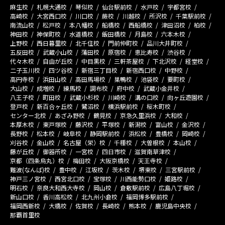
麻生校
札幌大通校
琴似校
仙台駅前校
水戸校
宇都宮校
高崎校
大宮西口校
川口校
蕨校
川越校
所沢校
千葉駅前校
南流山校
松戸校
本八幡校
船橋校
西船橋校
津田沼校
柏校
神田校
神保町校
水道橋校
飯田橋校
月島校
六本木校
上野校
西日暮里校
北千住校
門前仲町校
品川大井町校
五反田校
武蔵小山校
蒲田校
原宿校
恵比寿校
渋谷校
代々木校
自由が丘校
中目黒校
三軒茶屋校
下北沢校
経堂校
二子玉川校
四ツ谷校
新宿三丁目校
新宿西口校
中野校
高円寺校
浜田山校
高田馬場校
巣鴨校
池袋校
要町校
大山校
成増校
練馬校
調布校
府中校
武蔵小金井校
八王子校
町田校
武蔵小杉校
川崎校
溝の口校
向ヶ丘遊園校
登戸校
新百合ヶ丘校
鷺沼校
横浜駅前校
桜木町校
センター北校
あざみ野校
鶴見校
京急久里浜校
大和校
本厚木校
東戸塚校
藤沢校
平塚校
新潟校
富山校
金沢校
長野校
松本校
岐阜校
静岡駅前校
浜松校
豊橋校
岡崎校
刈谷校
金山校
名古屋（栄）校
千種校
大曽根校
本山校
藤が丘校
御器所校
一宮校
四日市校
滋賀南草津校
京都（四条烏丸）校
梅田校
大阪京橋校
天王寺校
難波(なんば)校
豊中校
江坂校
茨木校
堺東校
三宮駅前校
神戸三ノ宮校
西宮北口校
宝塚校
川西能勢口校
姫路校
明石校
奈良大和西大寺校
岡山校
倉敷駅前校
広島八丁堀校
新山口校
香川高松校
北九州小倉校
福岡博多駅前校
福岡西新校
大橋校
佐賀校
長崎校
熊本校
鹿児島中央校
那覇首里校