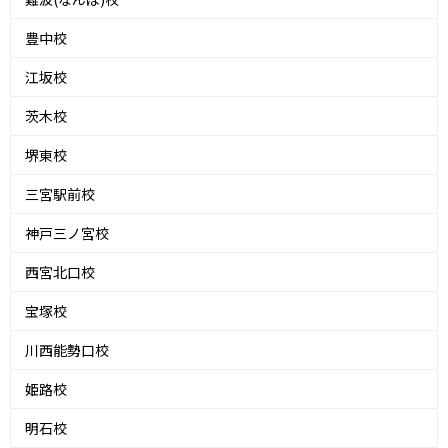
豊中校
江坂校
茨木校
堺東校
三宮駅前校
神戸三ノ宮校
西宮北口校
宝塚校
川西能勢口校
姫路校
明石校