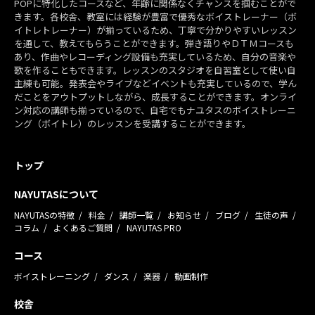
POPに特化したコースなど、年齢に関係なくチャンスを掴むことがで
きます。各校舎、教室には経験が豊富で優秀なボイストレーナー（ボ
イトレトレーナー）が揃っているため、丁寧で分かりやすいレッスン
を通して、教えてもらうことができます。弾き語りやＤＴＭコースも
あり、作曲やレコーディング設備も充実しているため、自分の音楽や
歌を作ることもできます。レッスンのスタジオを自習室として使い自
主練も可能。発表会やライブなどイベントも充実しているので、学ん
だことをアウトプットしながら、成長することができます。オンライ
ン対応の講師も揃っているので、自宅でもナユタスのボイストレーニ
ング（ボイトレ）のレッスンを受講することができます。
トップ
NAYUTASについて
NAYUTASの特徴
料金
講師一覧
お知らせ
ブログ
生徒の声
コラム
よくあるご質問
NAYUTAS PRO
コース
ボイストレーニング
ダンス
楽器
動画制作
校舎