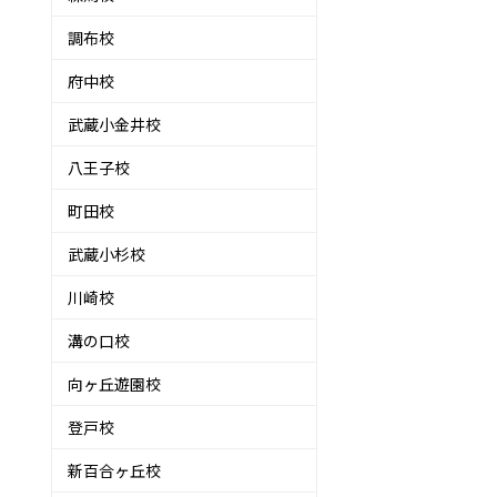
調布校
府中校
武蔵小金井校
八王子校
町田校
武蔵小杉校
川崎校
溝の口校
向ヶ丘遊園校
登戸校
新百合ヶ丘校