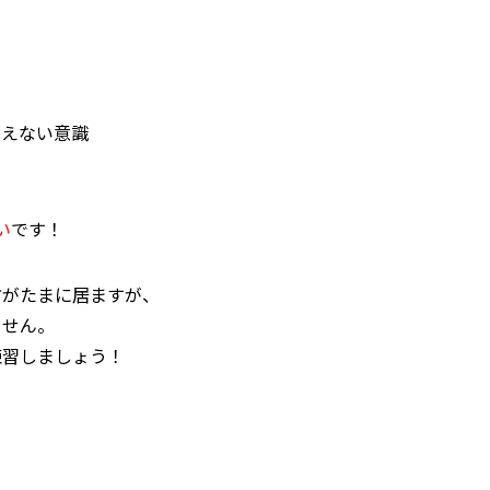
変えない意識
い
です！
方がたまに居ますが、
ません。
練習しましょう！