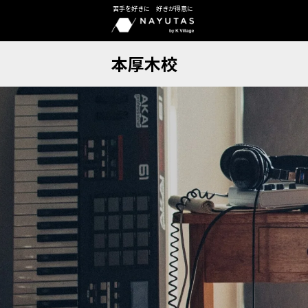
苦手を好きに 好きが得意に
本厚木校