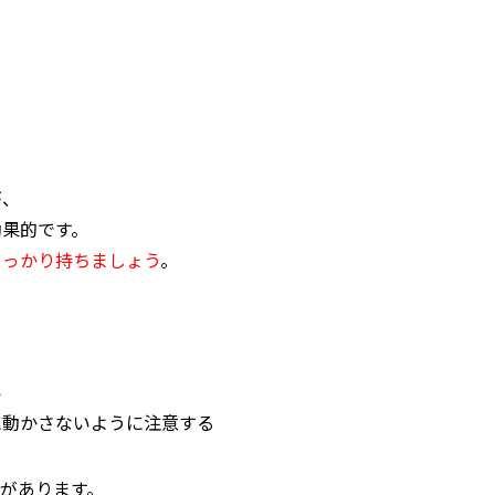
が、
効果的です。
しっかり持ちましょう
。
い
に動かさないように注意する
があります。