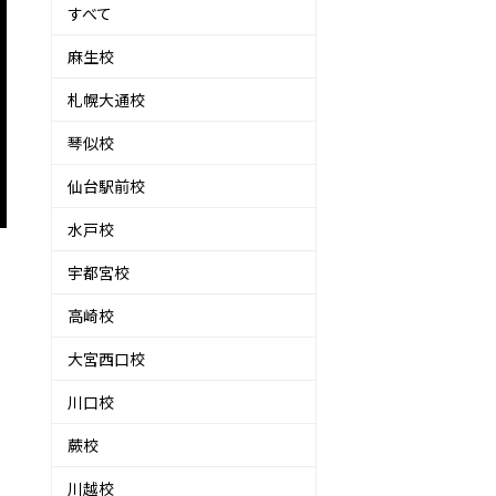
すべて
麻生校
札幌大通校
琴似校
仙台駅前校
水戸校
宇都宮校
高崎校
大宮西口校
川口校
蕨校
川越校