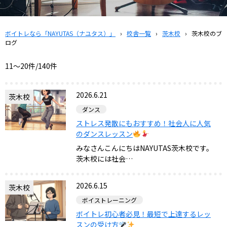
ボイトレなら「NAYUTAS（ナユタス）」
›
校舎一覧
›
茨木校
›
茨木校のブ
ログ
11〜20件/140件
2026.6.21
茨木校
ダンス
ストレス発散にもおすすめ！社会人に人気
のダンスレッスン
みなさんこんにちはNAYUTAS茨木校です。
茨木校には社会…
2026.6.15
茨木校
ボイストレーニング
ボイトレ初心者必見！最短で上達するレッ
スンの受け方