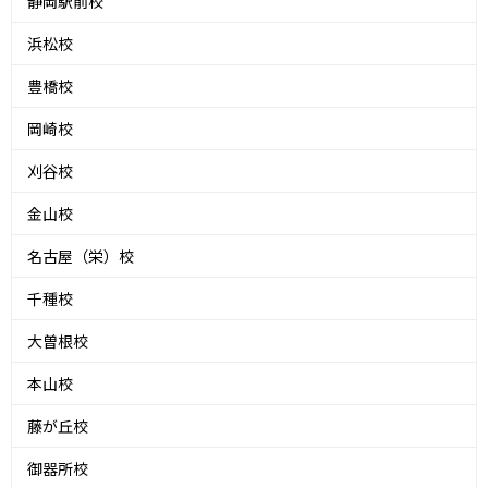
静岡駅前校
浜松校
豊橋校
岡崎校
刈谷校
金山校
名古屋（栄）校
千種校
大曽根校
本山校
藤が丘校
御器所校