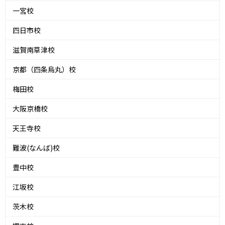
一宮校
四日市校
滋賀南草津校
京都（四条烏丸）校
梅田校
大阪京橋校
天王寺校
難波(なんば)校
豊中校
江坂校
茨木校