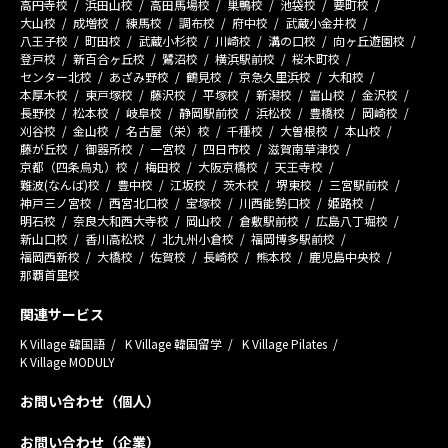
高円寺校
浜田山校
高田馬場校
巣鴨校
池袋校
要町校
大山校
成増校
練馬校
調布校
府中校
武蔵小金井校
八王子校
町田校
武蔵小杉校
川崎校
溝の口校
向ヶ丘遊園校
登戸校
新百合ヶ丘校
鷺沼校
横浜駅前校
桜木町校
センター北校
あざみ野校
鶴見校
京急久里浜校
大和校
本厚木校
東戸塚校
藤沢校
平塚校
新潟校
富山校
金沢校
長野校
松本校
岐阜校
静岡駅前校
浜松校
豊橋校
岡崎校
刈谷校
金山校
名古屋（栄）校
千種校
大曽根校
本山校
藤が丘校
御器所校
一宮校
四日市校
滋賀南草津校
京都（四条烏丸）校
梅田校
大阪京橋校
天王寺校
難波(なんば)校
豊中校
江坂校
茨木校
堺東校
三宮駅前校
神戸三ノ宮校
西宮北口校
宝塚校
川西能勢口校
姫路校
明石校
奈良大和西大寺校
岡山校
倉敷駅前校
広島八丁堀校
新山口校
香川高松校
北九州小倉校
福岡博多駅前校
福岡西新校
大橋校
佐賀校
長崎校
熊本校
鹿児島中央校
那覇首里校
関連サービス
K Village 韓国語
K Village 韓国留学
K Village Pilates
K Village MODULY
お問い合わせ（個人）
お問い合わせ（企業）