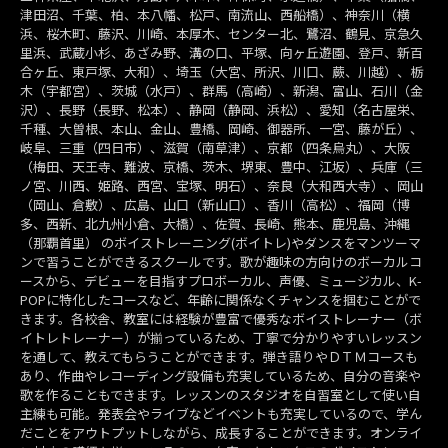
津田沼、千葉、柏、本八幡、松戸、南流山、西船橋）、神奈川（横
浜、桜木町、藤沢、川崎、本厚木、センター北、鷺沼、鶴見、京急久
里浜、武蔵小杉、あざみ野、溝の口、平塚、向ヶ丘遊園、登戸、新百
合ヶ丘、東戸塚、大和）、埼玉（大宮、所沢、川口、蕨、川越）、栃
木（宇都宮）、茨城（水戸）、群馬（高崎）、新潟、富山、石川（金
沢）、長野（長野、松本）、静岡（静岡、浜松）、愛知（名古屋栄、
千種、大曽根、本山、金山、豊橋、岡崎、御器所、一宮、藤が丘）、
岐阜、三重（四日市）、滋賀（南草津）、京都（四条烏丸）、大阪
（梅田、天王寺、難波、京橋、茨木、堺東、豊中、江坂）、兵庫（三
ノ宮、川西、姫路、西宮、宝塚、明石）、奈良（大和西大寺）、岡山
（岡山、倉敷）、広島、山口（新山口）、香川（高松）、福岡（博
多、西新、北九州小倉、大橋）、佐賀、長崎、熊本、鹿児島、沖縄
（那覇首里） のボイストレーニング(ボイトレ)やダンスをマンツーマ
ンで習うことができるスクールです。歌が趣味の方向けのボーカルコ
ースから、デビューを目指すプロボーカル、声優、ミュージカル、K-
POPに特化したコースなど、年齢に関係なくチャンスを掴むことがで
きます。各校舎、教室には経験が豊富で優秀なボイストレーナー（ボ
イトレトレーナー）が揃っているため、丁寧で分かりやすいレッスン
を通して、教えてもらうことができます。弾き語りやＤＴＭコースも
あり、作曲やレコーディング設備も充実しているため、自分の音楽や
歌を作ることもできます。レッスンのスタジオを自習室として使い自
主練も可能。発表会やライブなどイベントも充実しているので、学ん
だことをアウトプットしながら、成長することができます。オンライ