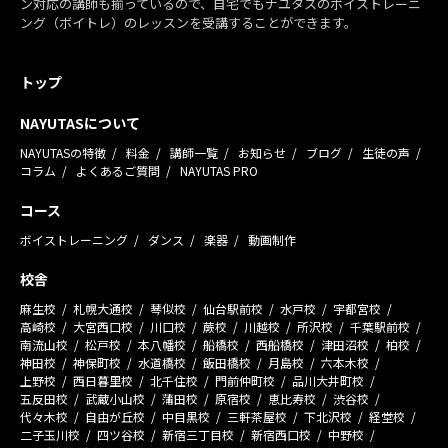
ン対応の講師も揃っているので、自宅でもナユタスのボイストレーニ
ング（ボイトレ）のレッスンを受講することができます。
トップ
NAYUTASについて
NAYUTASの特徴
料金
講師一覧
お知らせ
ブログ
生徒の声
コラム
よくあるご質問
NAYUTAS PRO
コース
ボイストレーニング
ダンス
楽器
動画制作
校舎
麻生校
札幌大通校
琴似校
仙台駅前校
水戸校
宇都宮校
高崎校
大宮西口校
川口校
蕨校
川越校
所沢校
千葉駅前校
南流山校
松戸校
本八幡校
船橋校
西船橋校
津田沼校
柏校
神田校
神保町校
水道橋校
飯田橋校
月島校
六本木校
上野校
西日暮里校
北千住校
門前仲町校
品川大井町校
五反田校
武蔵小山校
蒲田校
原宿校
恵比寿校
渋谷校
代々木校
自由が丘校
中目黒校
三軒茶屋校
下北沢校
経堂校
二子玉川校
四ツ谷校
新宿三丁目校
新宿西口校
中野校