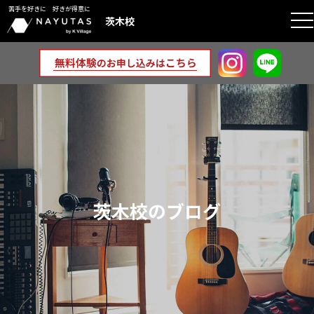
苦手を好きに 好きが得意に
tog
茨木校
nav
茨木校のブログ