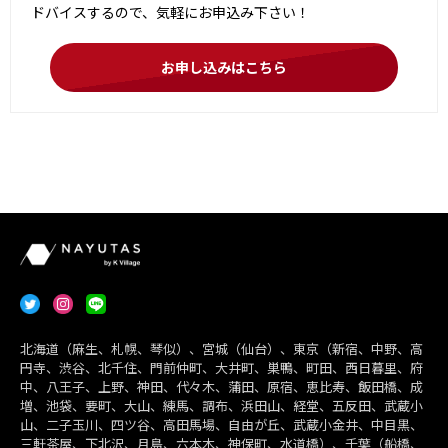
ドバイスするので、気軽にお申込み下さい！
お申し込みはこちら
北海道（麻生、札幌、琴似）、宮城（仙台）、東京（新宿、中野、高
円寺、渋谷、北千住、門前仲町、大井町、巣鴨、町田、西日暮里、府
中、八王子、上野、神田、代々木、蒲田、原宿、恵比寿、飯田橋、成
増、池袋、要町、大山、練馬、調布、浜田山、経堂、五反田、武蔵小
山、二子玉川、四ツ谷、高田馬場、自由が丘、武蔵小金井、中目黒、
三軒茶屋、下北沢、月島、六本木、神保町、水道橋）、千葉（船橋、