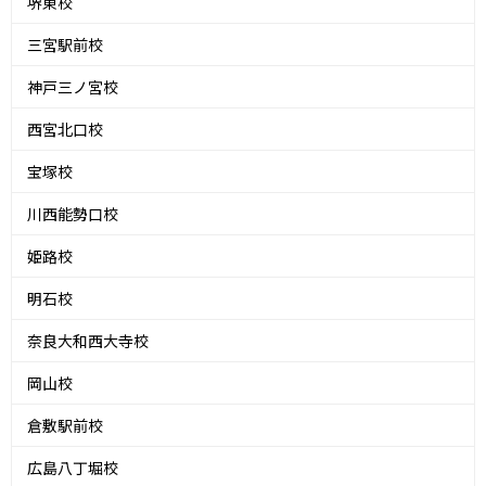
堺東校
三宮駅前校
神戸三ノ宮校
西宮北口校
宝塚校
川西能勢口校
姫路校
明石校
奈良大和西大寺校
岡山校
倉敷駅前校
広島八丁堀校