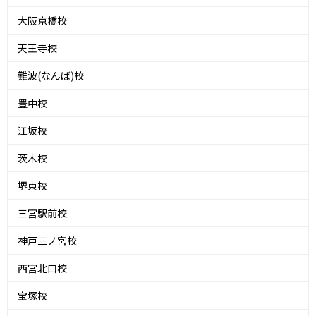
大阪京橋校
天王寺校
難波(なんば)校
豊中校
江坂校
茨木校
堺東校
三宮駅前校
神戸三ノ宮校
西宮北口校
宝塚校