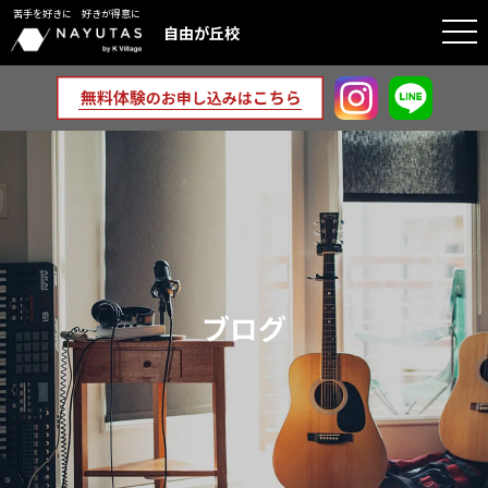
苦手を好きに 好きが得意に
togg
自由が丘校
navi
ブログ