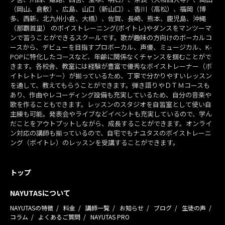
（岡山、倉敷）、広島、山口（新山口）、香川（高松）、福岡（博
多、西新、北九州小倉、大橋）、佐賀、長崎、熊本、鹿児島、沖縄
（那覇首里） のボイストレーニング(ボイトレ)やダンスをマンツーマ
ンで習うことができるスクールです。歌が趣味の方向けのボーカルコ
ースから、デビューを目指すプロボーカル、声優、ミュージカル、K-
POPに特化したコースなど、年齢に関係なくチャンスを掴むことがで
きます。各校舎、教室には経験が豊富で優秀なボイストレーナー（ボ
イトレトレーナー）が揃っているため、丁寧で分かりやすいレッスン
を通して、教えてもらうことができます。弾き語りやＤＴＭコースも
あり、作曲やレコーディング設備も充実しているため、自分の音楽や
歌を作ることもできます。レッスンのスタジオを自習室として使い自
主練も可能。発表会やライブなどイベントも充実しているので、学ん
だことをアウトプットしながら、成長することができます。オンライ
ン対応の講師も揃っているので、自宅でもナユタスのボイストレーニ
ング（ボイトレ）のレッスンを受講することができます。
トップ
NAYUTASについて
NAYUTASの特徴
料金
講師一覧
お知らせ
ブログ
生徒の声
コラム
よくあるご質問
NAYUTAS PRO