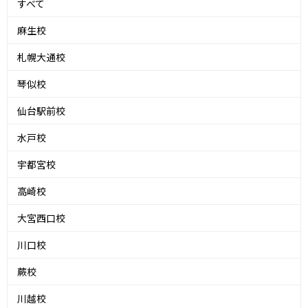
すべて
麻生校
札幌大通校
琴似校
仙台駅前校
水戸校
宇都宮校
高崎校
大宮西口校
川口校
蕨校
川越校