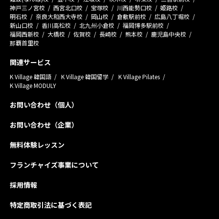
神戸三ノ宮校
西宮北口校
宝塚校
川西能勢口校
姫路校
明石校
奈良大和西大寺校
岡山校
倉敷駅前校
広島八丁堀校
新山口校
香川高松校
北九州小倉校
福岡博多駅前校
福岡西新校
大橋校
佐賀校
長崎校
熊本校
鹿児島中央校
那覇首里校
関連サービス
K Village 韓国語
K Village 韓国留学
K Village Pilates
K Village MODULY
お問い合わせ（個人）
お問い合わせ（企業）
無料体験レッスン
フランチャイズ事業について
採用情報
特定商取引法に基づく表記