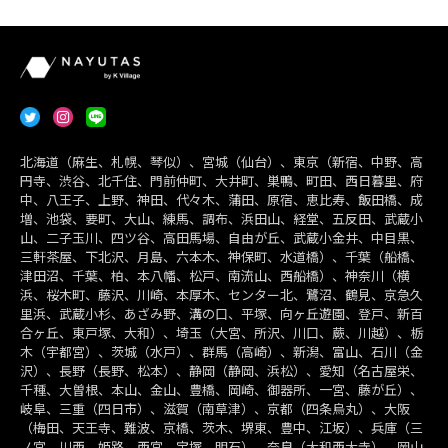
北海道（麻生、札幌、琴似）、宮城（仙台）、東京（新宿、中野、高
円寺、渋谷、北千住、門前仲町、大井町、巣鴨、町田、西日暮里、府
中、八王子、上野、神田、代々木、蒲田、原宿、恵比寿、飯田橋、成
増、池袋、要町、大山、練馬、調布、浜田山、経堂、五反田、武蔵小
山、二子玉川、四ツ谷、高田馬場、自由が丘、武蔵小金井、中目黒、
三軒茶屋、下北沢、月島、六本木、神保町、水道橋）、千葉（船橋、
津田沼、千葉、柏、本八幡、松戸、南流山、西船橋）、神奈川（横
浜、桜木町、藤沢、川崎、本厚木、センター北、鷺沼、鶴見、京急久
里浜、武蔵小杉、あざみ野、溝の口、平塚、向ヶ丘遊園、登戸、新百
合ヶ丘、東戸塚、大和）、埼玉（大宮、所沢、川口、蕨、川越）、栃
木（宇都宮）、茨城（水戸）、群馬（高崎）、新潟、富山、石川（金
沢）、長野（長野、松本）、静岡（静岡、浜松）、愛知（名古屋栄、
千種、大曽根、本山、金山、豊橋、岡崎、御器所、一宮、藤が丘）、
岐阜、三重（四日市）、滋賀（南草津）、京都（四条烏丸）、大阪
（梅田、天王寺、難波、京橋、茨木、堺東、豊中、江坂）、兵庫（三
ノ宮、川西、姫路、西宮、宝塚、明石）、奈良（大和西大寺）、岡山