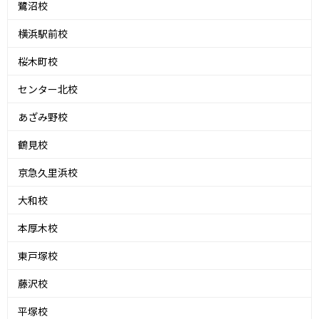
鷺沼校
横浜駅前校
桜木町校
センター北校
あざみ野校
鶴見校
京急久里浜校
大和校
本厚木校
東戸塚校
藤沢校
平塚校