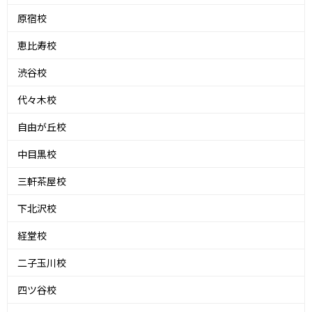
原宿校
恵比寿校
渋谷校
代々木校
自由が丘校
中目黒校
三軒茶屋校
下北沢校
経堂校
二子玉川校
四ツ谷校