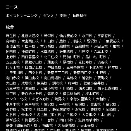
コース
ボイストレーニング
ダンス
楽器
動画制作
校舎
麻生校
札幌大通校
琴似校
仙台駅前校
水戸校
宇都宮校
高崎校
大宮西口校
川口校
蕨校
川越校
所沢校
千葉駅前校
南流山校
松戸校
本八幡校
船橋校
西船橋校
津田沼校
柏校
神田校
神保町校
水道橋校
飯田橋校
月島校
六本木校
上野校
西日暮里校
北千住校
門前仲町校
品川大井町校
五反田校
武蔵小山校
蒲田校
原宿校
恵比寿校
渋谷校
代々木校
自由が丘校
中目黒校
三軒茶屋校
下北沢校
経堂校
二子玉川校
四ツ谷校
新宿三丁目校
新宿西口校
中野校
高円寺校
浜田山校
高田馬場校
巣鴨校
池袋校
要町校
大山校
成増校
練馬校
調布校
府中校
武蔵小金井校
八王子校
町田校
武蔵小杉校
川崎校
溝の口校
向ヶ丘遊園校
登戸校
新百合ヶ丘校
鷺沼校
横浜駅前校
桜木町校
センター北校
あざみ野校
鶴見校
京急久里浜校
大和校
本厚木校
東戸塚校
藤沢校
平塚校
新潟校
富山校
金沢校
長野校
松本校
岐阜校
静岡駅前校
浜松校
豊橋校
岡崎校
刈谷校
金山校
名古屋（栄）校
千種校
大曽根校
本山校
藤が丘校
御器所校
一宮校
四日市校
滋賀南草津校
京都（四条烏丸）校
梅田校
大阪京橋校
天王寺校
難波(なんば)校
豊中校
江坂校
茨木校
堺東校
三宮駅前校