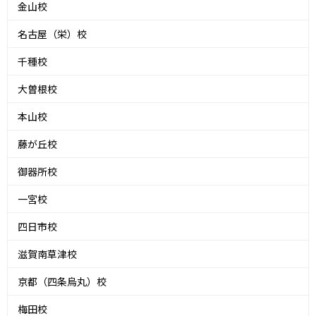
金山校
名古屋（栄）校
千種校
大曽根校
本山校
藤が丘校
御器所校
一宮校
四日市校
滋賀南草津校
京都（四条烏丸）校
梅田校