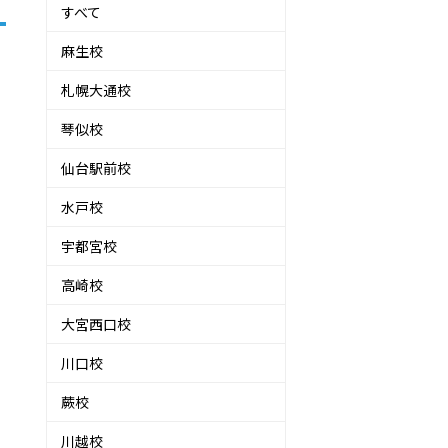
すべて
麻生校
札幌大通校
琴似校
仙台駅前校
水戸校
宇都宮校
高崎校
大宮西口校
川口校
蕨校
川越校