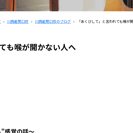
覧
›
川西能勢口校
›
川西能勢口校のブログ
›
「あくびして」と言われても喉が
ても喉が開かない人へ
る”感覚の話〜