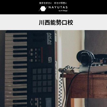
苦手を好きに 好きが得意に
川西能勢口校