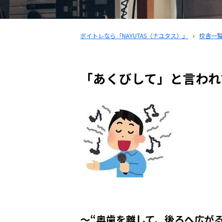
ボイトレなら「NAYUTAS（ナユタス）」
›
校舎一
「あくびして」と言われ
〜“奥歯を離して、後ろへ広が