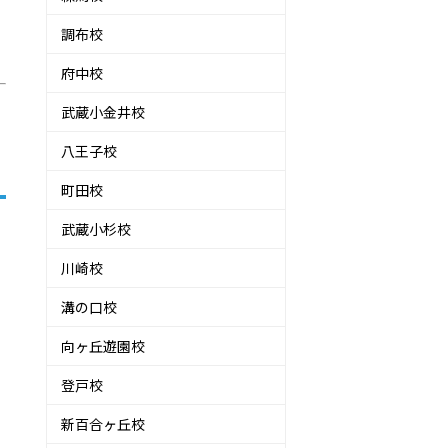
調布校
府中校
武蔵小金井校
八王子校
町田校
武蔵小杉校
川崎校
溝の口校
向ヶ丘遊園校
登戸校
新百合ヶ丘校