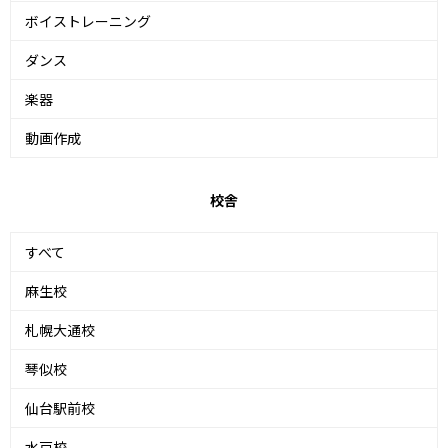
ボイストレーニング
ダンス
楽器
動画作成
校舎
すべて
麻生校
札幌大通校
琴似校
仙台駅前校
水戸校