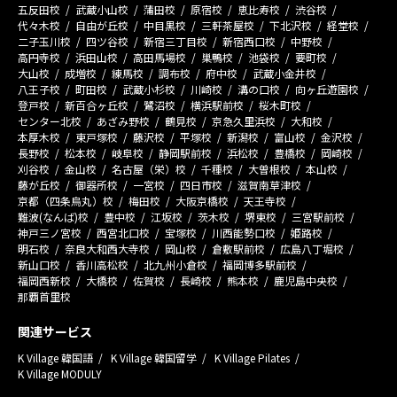
五反田校
武蔵小山校
蒲田校
原宿校
恵比寿校
渋谷校
代々木校
自由が丘校
中目黒校
三軒茶屋校
下北沢校
経堂校
二子玉川校
四ツ谷校
新宿三丁目校
新宿西口校
中野校
高円寺校
浜田山校
高田馬場校
巣鴨校
池袋校
要町校
大山校
成増校
練馬校
調布校
府中校
武蔵小金井校
八王子校
町田校
武蔵小杉校
川崎校
溝の口校
向ヶ丘遊園校
登戸校
新百合ヶ丘校
鷺沼校
横浜駅前校
桜木町校
センター北校
あざみ野校
鶴見校
京急久里浜校
大和校
本厚木校
東戸塚校
藤沢校
平塚校
新潟校
富山校
金沢校
長野校
松本校
岐阜校
静岡駅前校
浜松校
豊橋校
岡崎校
刈谷校
金山校
名古屋（栄）校
千種校
大曽根校
本山校
藤が丘校
御器所校
一宮校
四日市校
滋賀南草津校
京都（四条烏丸）校
梅田校
大阪京橋校
天王寺校
難波(なんば)校
豊中校
江坂校
茨木校
堺東校
三宮駅前校
神戸三ノ宮校
西宮北口校
宝塚校
川西能勢口校
姫路校
明石校
奈良大和西大寺校
岡山校
倉敷駅前校
広島八丁堀校
新山口校
香川高松校
北九州小倉校
福岡博多駅前校
福岡西新校
大橋校
佐賀校
長崎校
熊本校
鹿児島中央校
那覇首里校
関連サービス
K Village 韓国語
K Village 韓国留学
K Village Pilates
K Village MODULY