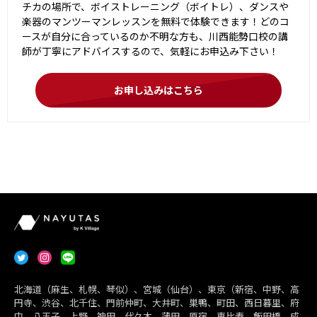
チカの場所で、ボイストレーニング（ボイトレ）、ダンスや
楽器のマンツーマンレッスンを無料で体験できます！どのコ
ースが自分に合っているのか不明な方も、川西能勢口校の講
師が丁寧にアドバイスするので、気軽にお申込み下さい！
お申し込みはこちら
北海道（麻生、札幌、琴似）、宮城（仙台）、東京（新宿、中野、高
円寺、渋谷、北千住、門前仲町、大井町、巣鴨、町田、西日暮里、府
中、八王子、上野、神田、代々木、蒲田、原宿、恵比寿、飯田橋、成