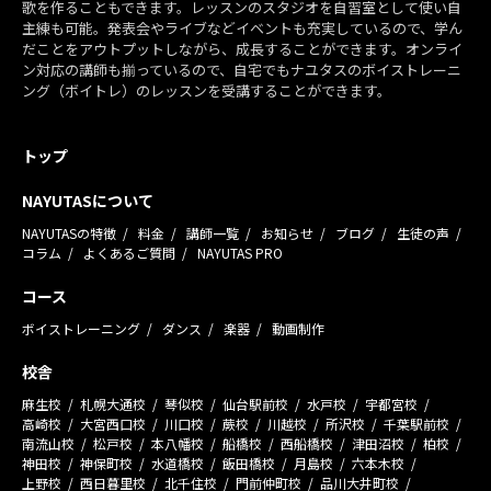
歌を作ることもできます。レッスンのスタジオを自習室として使い自
主練も可能。発表会やライブなどイベントも充実しているので、学ん
だことをアウトプットしながら、成長することができます。オンライ
ン対応の講師も揃っているので、自宅でもナユタスのボイストレーニ
ング（ボイトレ）のレッスンを受講することができます。
トップ
NAYUTASについて
NAYUTASの特徴
料金
講師一覧
お知らせ
ブログ
生徒の声
コラム
よくあるご質問
NAYUTAS PRO
コース
ボイストレーニング
ダンス
楽器
動画制作
校舎
麻生校
札幌大通校
琴似校
仙台駅前校
水戸校
宇都宮校
高崎校
大宮西口校
川口校
蕨校
川越校
所沢校
千葉駅前校
南流山校
松戸校
本八幡校
船橋校
西船橋校
津田沼校
柏校
神田校
神保町校
水道橋校
飯田橋校
月島校
六本木校
上野校
西日暮里校
北千住校
門前仲町校
品川大井町校