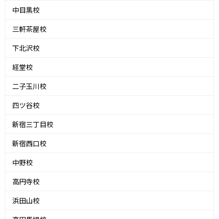
中目黒校
三軒茶屋校
下北沢校
経堂校
二子玉川校
四ツ谷校
新宿三丁目校
新宿西口校
中野校
高円寺校
浜田山校