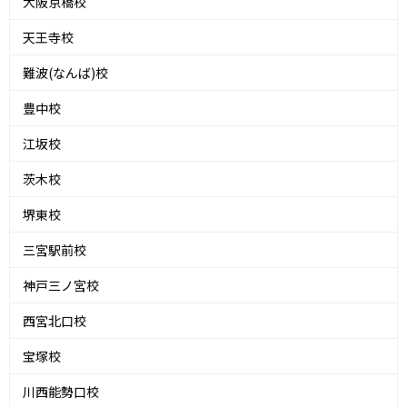
大阪京橋校
天王寺校
難波(なんば)校
豊中校
江坂校
茨木校
堺東校
三宮駅前校
神戸三ノ宮校
西宮北口校
宝塚校
川西能勢口校