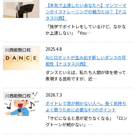
【本気で上達したいあなたへ】マンツーマ
ンボイストレーニングの魅力とは？【ナユ
タス川西】
「独学でボイトレをしているけど、なかな
か上達しない」「You…
2025.4.8
川西能勢口校
AIとロボットが生み出す新しいダンスの可
能性【ナユタス川西】
ダンスといえば、私たち人間が体を使って
表現する芸術ですが、近…
2026.7.3
川西能勢口校
ボイトレで息が続かない人へ。長く気持ち
よく歌うために必要な4つのポイント
「サビになると息が足りなくなる」 「ロン
グトーンが続かない」…