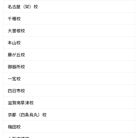
名古屋（栄）校
千種校
大曽根校
本山校
藤が丘校
御器所校
一宮校
四日市校
滋賀南草津校
京都（四条烏丸）校
梅田校