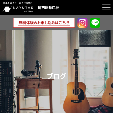
苦手を好きに 好きが得意に
togg
川西能勢口校
navi
ブログ