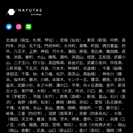
北海道（麻生、札幌、琴似）、宮城（仙台）、東京（新宿、中野、高
円寺、渋谷、北千住、門前仲町、大井町、巣鴨、町田、西日暮里、府
中、八王子、上野、神田、代々木、蒲田、原宿、恵比寿、飯田橋、成
増、池袋、要町、大山、練馬、調布、浜田山、経堂、五反田、武蔵小
山、二子玉川、四ツ谷、高田馬場、自由が丘、武蔵小金井、中目黒、
三軒茶屋、下北沢、月島、六本木、神保町、水道橋）、千葉（船橋、
津田沼、千葉、柏、本八幡、松戸、南流山、西船橋）、神奈川（横
浜、桜木町、藤沢、川崎、本厚木、センター北、鷺沼、鶴見、京急久
里浜、武蔵小杉、あざみ野、溝の口、平塚、向ヶ丘遊園、登戸、新百
合ヶ丘、東戸塚、大和）、埼玉（大宮、所沢、川口、蕨、川越）、栃
木（宇都宮）、茨城（水戸）、群馬（高崎）、新潟、富山、石川（金
沢）、長野（長野、松本）、静岡（静岡、浜松）、愛知（名古屋栄、
千種、大曽根、本山、金山、豊橋、岡崎、御器所、一宮、藤が丘）、
岐阜、三重（四日市）、滋賀（南草津）、京都（四条烏丸）、大阪
（梅田、天王寺、難波、京橋、茨木、堺東、豊中、江坂）、兵庫（三
ノ宮、川西、姫路、西宮、宝塚、明石）、奈良（大和西大寺）、岡山
（岡山、倉敷）、広島、山口（新山口）、香川（高松）、福岡（博