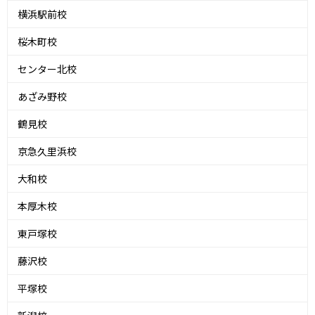
横浜駅前校
桜木町校
センター北校
あざみ野校
鶴見校
京急久里浜校
大和校
本厚木校
東戸塚校
藤沢校
平塚校