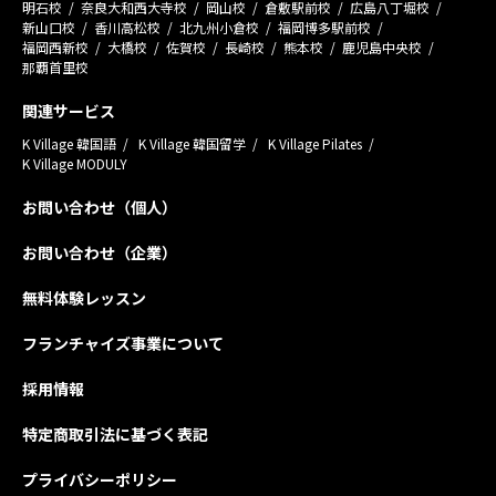
明石校
奈良大和西大寺校
岡山校
倉敷駅前校
広島八丁堀校
新山口校
香川高松校
北九州小倉校
福岡博多駅前校
福岡西新校
大橋校
佐賀校
長崎校
熊本校
鹿児島中央校
那覇首里校
関連サービス
K Village 韓国語
K Village 韓国留学
K Village Pilates
K Village MODULY
お問い合わせ（個人）
お問い合わせ（企業）
無料体験レッスン
フランチャイズ事業について
採用情報
特定商取引法に基づく表記
プライバシーポリシー