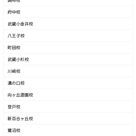
府中校
武蔵小金井校
八王子校
町田校
武蔵小杉校
川崎校
溝の口校
向ヶ丘遊園校
登戸校
新百合ヶ丘校
鷺沼校