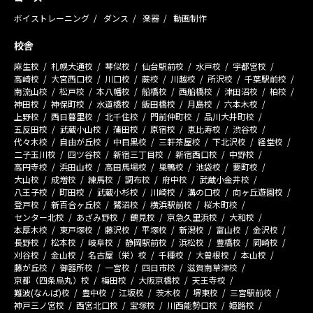
ボイストレーニング
ダンス
楽器
動画制作
校舎
麻生校
札幌大通校
琴似校
仙台駅前校
水戸校
宇都宮校
高崎校
大宮西口校
川口校
蕨校
川越校
所沢校
千葉駅前校
南流山校
松戸校
本八幡校
船橋校
西船橋校
津田沼校
柏校
神田校
神保町校
水道橋校
飯田橋校
月島校
六本木校
上野校
西日暮里校
北千住校
門前仲町校
品川大井町校
五反田校
武蔵小山校
蒲田校
原宿校
恵比寿校
渋谷校
代々木校
自由が丘校
中目黒校
三軒茶屋校
下北沢校
経堂校
二子玉川校
四ツ谷校
新宿三丁目校
新宿西口校
中野校
高円寺校
浜田山校
高田馬場校
巣鴨校
池袋校
要町校
大山校
成増校
練馬校
調布校
府中校
武蔵小金井校
八王子校
町田校
武蔵小杉校
川崎校
溝の口校
向ヶ丘遊園校
登戸校
新百合ヶ丘校
鷺沼校
横浜駅前校
桜木町校
センター北校
あざみ野校
鶴見校
京急久里浜校
大和校
本厚木校
東戸塚校
藤沢校
平塚校
新潟校
富山校
金沢校
長野校
松本校
岐阜校
静岡駅前校
浜松校
豊橋校
岡崎校
刈谷校
金山校
名古屋（栄）校
千種校
大曽根校
本山校
藤が丘校
御器所校
一宮校
四日市校
滋賀南草津校
京都（四条烏丸）校
梅田校
大阪京橋校
天王寺校
難波(なんば)校
豊中校
江坂校
茨木校
堺東校
三宮駅前校
神戸三ノ宮校
西宮北口校
宝塚校
川西能勢口校
姫路校