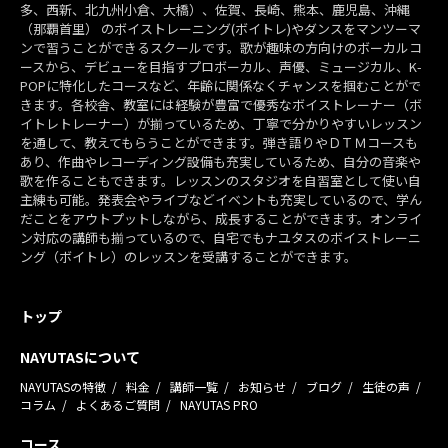
多、西新、北九州小倉、大橋）、佐賀、長崎、熊本、鹿児島、沖縄
（那覇首里） のボイストレーニング(ボイトレ)やダンスをマンツーマ
ンで習うことができるスクールです。歌が趣味の方向けのボーカルコ
ースから、デビューを目指すプロボーカル、声優、ミュージカル、K-
POPに特化したコースなど、年齢に関係なくチャンスを掴むことがで
きます。各校舎、教室には経験が豊富で優秀なボイストレーナー（ボ
イトレトレーナー）が揃っているため、丁寧で分かりやすいレッスン
を通して、教えてもらうことができます。弾き語りやＤＴＭコースも
あり、作曲やレコーディング設備も充実しているため、自分の音楽や
歌を作ることもできます。レッスンのスタジオを自習室として使い自
主練も可能。発表会やライブなどイベントも充実しているので、学ん
だことをアウトプットしながら、成長することができます。オンライ
ン対応の講師も揃っているので、自宅でもナユタスのボイストレーニ
ング（ボイトレ）のレッスンを受講することができます。
トップ
NAYUTASについて
NAYUTASの特徴
料金
講師一覧
お知らせ
ブログ
生徒の声
コラム
よくあるご質問
NAYUTAS PRO
コース