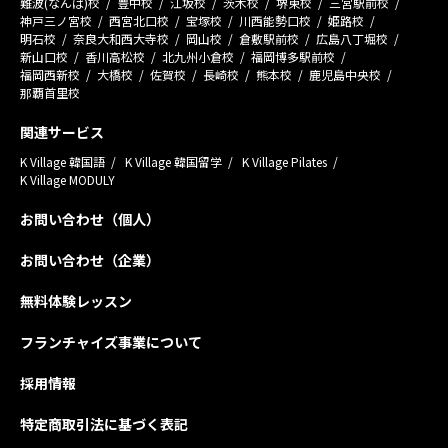
難波(なんば)校
豊中校
江坂校
茨木校
堺東校
三宮駅前校
神戸三ノ宮校
西宮北口校
宝塚校
川西能勢口校
姫路校
明石校
奈良大和西大寺校
岡山校
倉敷駅前校
広島八丁堀校
新山口校
香川高松校
北九州小倉校
福岡博多駅前校
福岡西新校
大橋校
佐賀校
長崎校
熊本校
鹿児島中央校
那覇首里校
関連サービス
K Village 韓国語
K Village 韓国留学
K Village Pilates
K Village MODULY
お問い合わせ（個人）
お問い合わせ（企業）
無料体験レッスン
フランチャイズ事業について
採用情報
特定商取引法に基づく表記