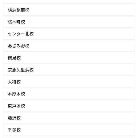
横浜駅前校
桜木町校
センター北校
あざみ野校
鶴見校
京急久里浜校
大和校
本厚木校
東戸塚校
藤沢校
平塚校