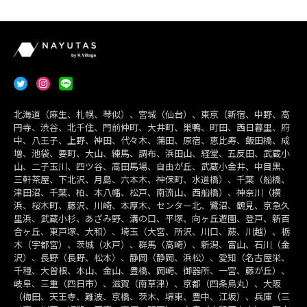
北海道（麻生、札幌、琴似）、宮城（仙台）、東京（新宿、中野、高
円寺、渋谷、北千住、門前仲町、大井町、巣鴨、町田、西日暮里、府
中、八王子、上野、神田、代々木、蒲田、原宿、恵比寿、飯田橋、成
増、池袋、要町、大山、練馬、調布、浜田山、経堂、五反田、武蔵小
山、二子玉川、四ツ谷、高田馬場、自由が丘、武蔵小金井、中目黒、
三軒茶屋、下北沢、月島、六本木、神保町、水道橋）、千葉（船橋、
津田沼、千葉、柏、本八幡、松戸、南流山、西船橋）、神奈川（横
浜、桜木町、藤沢、川崎、本厚木、センター北、鷺沼、鶴見、京急久
里浜、武蔵小杉、あざみ野、溝の口、平塚、向ヶ丘遊園、登戸、新百
合ヶ丘、東戸塚、大和）、埼玉（大宮、所沢、川口、蕨、川越）、栃
木（宇都宮）、茨城（水戸）、群馬（高崎）、新潟、富山、石川（金
沢）、長野（長野、松本）、静岡（静岡、浜松）、愛知（名古屋栄、
千種、大曽根、本山、金山、豊橋、岡崎、御器所、一宮、藤が丘）、
岐阜、三重（四日市）、滋賀（南草津）、京都（四条烏丸）、大阪
（梅田、天王寺、難波、京橋、茨木、堺東、豊中、江坂）、兵庫（三