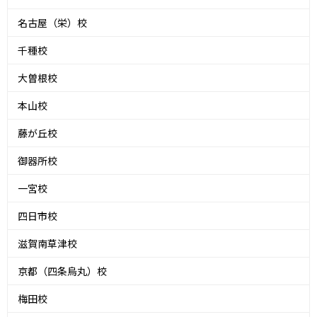
名古屋（栄）校
千種校
大曽根校
本山校
藤が丘校
御器所校
一宮校
四日市校
滋賀南草津校
京都（四条烏丸）校
梅田校