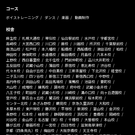
コース
ボイストレーニング
ダンス
楽器
動画制作
校舎
麻生校
札幌大通校
琴似校
仙台駅前校
水戸校
宇都宮校
高崎校
大宮西口校
川口校
蕨校
川越校
所沢校
千葉駅前校
南流山校
松戸校
本八幡校
船橋校
西船橋校
津田沼校
柏校
神田校
神保町校
水道橋校
飯田橋校
月島校
六本木校
上野校
西日暮里校
北千住校
門前仲町校
品川大井町校
五反田校
武蔵小山校
蒲田校
原宿校
恵比寿校
渋谷校
代々木校
自由が丘校
中目黒校
三軒茶屋校
下北沢校
経堂校
二子玉川校
四ツ谷校
新宿三丁目校
新宿西口校
中野校
高円寺校
浜田山校
高田馬場校
巣鴨校
池袋校
要町校
大山校
成増校
練馬校
調布校
府中校
武蔵小金井校
八王子校
町田校
武蔵小杉校
川崎校
溝の口校
向ヶ丘遊園校
登戸校
新百合ヶ丘校
鷺沼校
横浜駅前校
桜木町校
センター北校
あざみ野校
鶴見校
京急久里浜校
大和校
本厚木校
東戸塚校
藤沢校
平塚校
新潟校
富山校
金沢校
長野校
松本校
岐阜校
静岡駅前校
浜松校
豊橋校
岡崎校
刈谷校
金山校
名古屋（栄）校
千種校
大曽根校
本山校
藤が丘校
御器所校
一宮校
四日市校
滋賀南草津校
京都（四条烏丸）校
梅田校
大阪京橋校
天王寺校