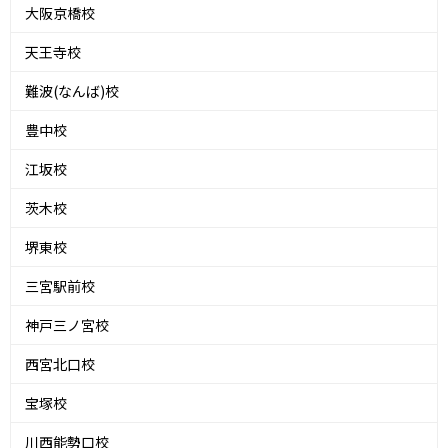
大阪京橋校
天王寺校
難波(なんば)校
豊中校
江坂校
茨木校
堺東校
三宮駅前校
神戸三ノ宮校
西宮北口校
宝塚校
川西能勢口校