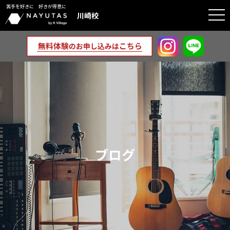
苦手を好きに 好きが得意に
togg
川崎校
navi
ブログ