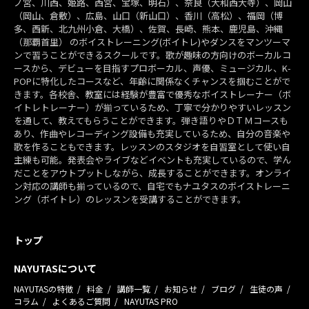
ノ宮、川西、姫路、西宮、宝塚、明石）、奈良（大和西大寺）、岡山
（岡山、倉敷）、広島、山口（新山口）、香川（高松）、福岡（博
多、西新、北九州小倉、大橋）、佐賀、長崎、熊本、鹿児島、沖縄
（那覇首里） のボイストレーニング(ボイトレ)やダンスをマンツーマ
ンで習うことができるスクールです。歌が趣味の方向けのボーカルコ
ースから、デビューを目指すプロボーカル、声優、ミュージカル、K-
POPに特化したコースなど、年齢に関係なくチャンスを掴むことがで
きます。各校舎、教室には経験が豊富で優秀なボイストレーナー（ボ
イトレトレーナー）が揃っているため、丁寧で分かりやすいレッスン
を通して、教えてもらうことができます。弾き語りやＤＴＭコースも
あり、作曲やレコーディング設備も充実しているため、自分の音楽や
歌を作ることもできます。レッスンのスタジオを自習室として使い自
主練も可能。発表会やライブなどイベントも充実しているので、学ん
だことをアウトプットしながら、成長することができます。オンライ
ン対応の講師も揃っているので、自宅でもナユタスのボイストレーニ
ング（ボイトレ）のレッスンを受講することができます。
トップ
NAYUTASについて
NAYUTASの特徴
料金
講師一覧
お知らせ
ブログ
生徒の声
コラム
よくあるご質問
NAYUTAS PRO