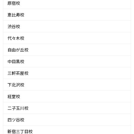
原宿校
恵比寿校
渋谷校
代々木校
自由が丘校
中目黒校
三軒茶屋校
下北沢校
経堂校
二子玉川校
四ツ谷校
新宿三丁目校