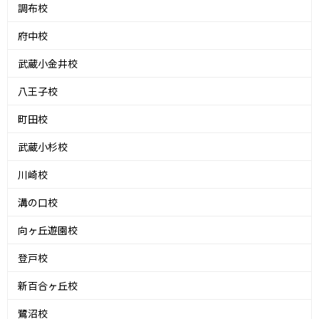
調布校
府中校
武蔵小金井校
八王子校
町田校
武蔵小杉校
川崎校
溝の口校
向ヶ丘遊園校
登戸校
新百合ヶ丘校
鷺沼校