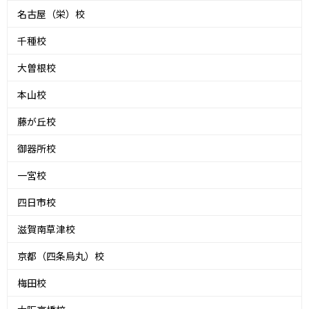
名古屋（栄）校
千種校
大曽根校
本山校
藤が丘校
御器所校
一宮校
四日市校
滋賀南草津校
京都（四条烏丸）校
梅田校