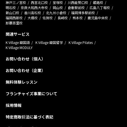
神戸三ノ宮校
西宮北口校
宝塚校
川西能勢口校
姫路校
明石校
奈良大和西大寺校
岡山校
倉敷駅前校
広島八丁堀校
新山口校
香川高松校
北九州小倉校
福岡博多駅前校
福岡西新校
大橋校
佐賀校
長崎校
熊本校
鹿児島中央校
那覇首里校
関連サービス
K Village 韓国語
K Village 韓国留学
K Village Pilates
K Village MODULY
お問い合わせ（個人）
お問い合わせ（企業）
無料体験レッスン
フランチャイズ事業について
採用情報
特定商取引法に基づく表記