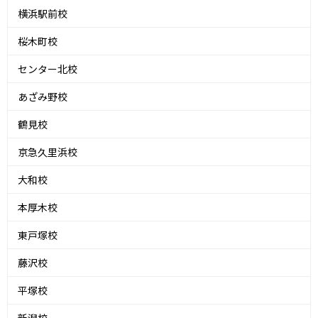
横浜駅前校
桜木町校
センター北校
あざみ野校
鶴見校
京急久里浜校
大和校
本厚木校
東戸塚校
藤沢校
平塚校