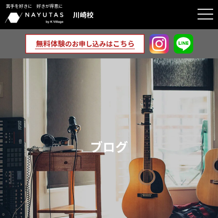
苦手を好きに 好きが得意に
togg
川崎校
navi
ブログ