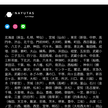
北海道（麻生、札幌、琴似）、宮城（仙台）、東京（新宿、中野、高
円寺、渋谷、北千住、門前仲町、大井町、巣鴨、町田、西日暮里、府
中、八王子、上野、神田、代々木、蒲田、原宿、恵比寿、飯田橋、成
増、池袋、要町、大山、練馬、調布、浜田山、経堂、五反田、武蔵小
山、二子玉川、四ツ谷、高田馬場、自由が丘、武蔵小金井、中目黒、
三軒茶屋、下北沢、月島、六本木、神保町、水道橋）、千葉（船橋、
津田沼、千葉、柏、本八幡、松戸、南流山、西船橋）、神奈川（横
浜、桜木町、藤沢、川崎、本厚木、センター北、鷺沼、鶴見、京急久
里浜、武蔵小杉、あざみ野、溝の口、平塚、向ヶ丘遊園、登戸、新百
合ヶ丘、東戸塚、大和）、埼玉（大宮、所沢、川口、蕨、川越）、栃
木（宇都宮）、茨城（水戸）、群馬（高崎）、新潟、富山、石川（金
沢）、長野（長野、松本）、静岡（静岡、浜松）、愛知（名古屋栄、
千種、大曽根、本山、金山、豊橋、岡崎、御器所、一宮、藤が丘）、
岐阜、三重（四日市）、滋賀（南草津）、京都（四条烏丸）、大阪
（梅田、天王寺、難波、京橋、茨木、堺東、豊中、江坂）、兵庫（三
ノ宮、川西、姫路、西宮、宝塚、明石）、奈良（大和西大寺）、岡山