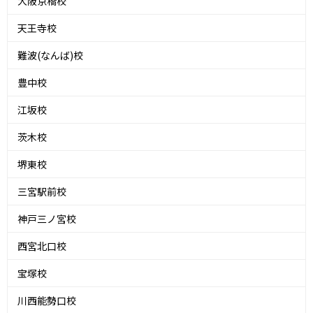
大阪京橋校
天王寺校
難波(なんば)校
豊中校
江坂校
茨木校
堺東校
三宮駅前校
神戸三ノ宮校
西宮北口校
宝塚校
川西能勢口校