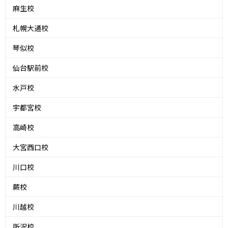
麻生校
札幌大通校
琴似校
仙台駅前校
水戸校
宇都宮校
高崎校
大宮西口校
川口校
蕨校
川越校
所沢校