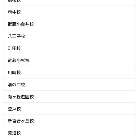
府中校
武蔵小金井校
八王子校
町田校
武蔵小杉校
川崎校
溝の口校
向ヶ丘遊園校
登戸校
新百合ヶ丘校
鷺沼校