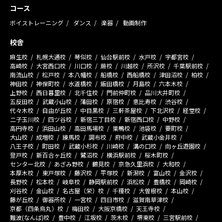
コース
ボイストレーニング
ダンス
楽器
動画制作
校舎
麻生校
札幌大通校
琴似校
仙台駅前校
水戸校
宇都宮校
高崎校
大宮西口校
川口校
蕨校
川越校
所沢校
千葉駅前校
南流山校
松戸校
本八幡校
船橋校
西船橋校
津田沼校
柏校
神田校
神保町校
水道橋校
飯田橋校
月島校
六本木校
上野校
西日暮里校
北千住校
門前仲町校
品川大井町校
五反田校
武蔵小山校
蒲田校
原宿校
恵比寿校
渋谷校
代々木校
自由が丘校
中目黒校
三軒茶屋校
下北沢校
経堂校
二子玉川校
四ツ谷校
新宿三丁目校
新宿西口校
中野校
高円寺校
浜田山校
高田馬場校
巣鴨校
池袋校
要町校
大山校
成増校
練馬校
調布校
府中校
武蔵小金井校
八王子校
町田校
武蔵小杉校
川崎校
溝の口校
向ヶ丘遊園校
登戸校
新百合ヶ丘校
鷺沼校
横浜駅前校
桜木町校
センター北校
あざみ野校
鶴見校
京急久里浜校
大和校
本厚木校
東戸塚校
藤沢校
平塚校
新潟校
富山校
金沢校
長野校
松本校
岐阜校
静岡駅前校
浜松校
豊橋校
岡崎校
刈谷校
金山校
名古屋（栄）校
千種校
大曽根校
本山校
藤が丘校
御器所校
一宮校
四日市校
滋賀南草津校
京都（四条烏丸）校
梅田校
大阪京橋校
天王寺校
難波(なんば)校
豊中校
江坂校
茨木校
堺東校
三宮駅前校