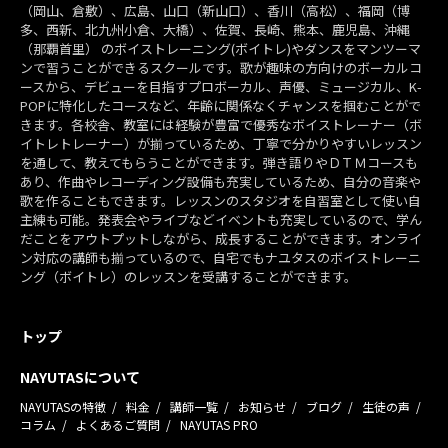
（岡山、倉敷）、広島、山口（新山口）、香川（高松）、福岡（博
多、西新、北九州小倉、大橋）、佐賀、長崎、熊本、鹿児島、沖縄
（那覇首里） のボイストレーニング(ボイトレ)やダンスをマンツーマ
ンで習うことができるスクールです。歌が趣味の方向けのボーカルコ
ースから、デビューを目指すプロボーカル、声優、ミュージカル、K-
POPに特化したコースなど、年齢に関係なくチャンスを掴むことがで
きます。各校舎、教室には経験が豊富で優秀なボイストレーナー（ボ
イトレトレーナー）が揃っているため、丁寧で分かりやすいレッスン
を通して、教えてもらうことができます。弾き語りやＤＴＭコースも
あり、作曲やレコーディング設備も充実しているため、自分の音楽や
歌を作ることもできます。レッスンのスタジオを自習室として使い自
主練も可能。発表会やライブなどイベントも充実しているので、学ん
だことをアウトプットしながら、成長することができます。オンライ
ン対応の講師も揃っているので、自宅でもナユタスのボイストレーニ
ング（ボイトレ）のレッスンを受講することができます。
トップ
NAYUTASについて
NAYUTASの特徴
料金
講師一覧
お知らせ
ブログ
生徒の声
コラム
よくあるご質問
NAYUTAS PRO