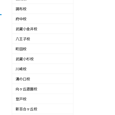
調布校
府中校
武蔵小金井校
八王子校
町田校
武蔵小杉校
川崎校
溝の口校
向ヶ丘遊園校
登戸校
新百合ヶ丘校