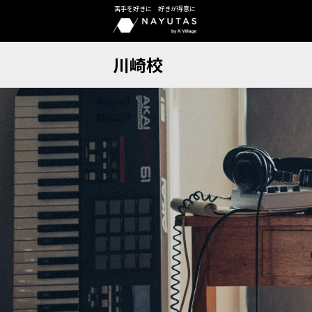
苦手を好きに 好きが得意に
川崎校