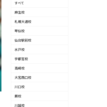
すべて
麻生校
札幌大通校
琴似校
仙台駅前校
水戸校
宇都宮校
高崎校
大宮西口校
川口校
蕨校
川越校