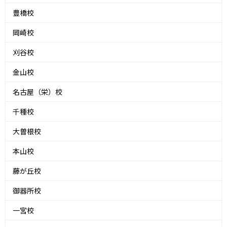
豊橋校
岡崎校
刈谷校
金山校
名古屋（栄）校
千種校
大曽根校
本山校
藤が丘校
御器所校
一宮校