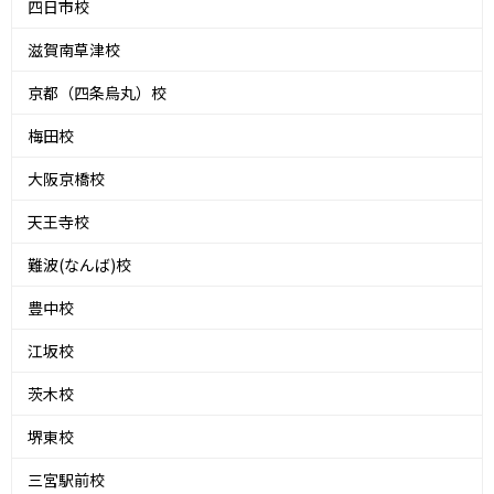
四日市校
滋賀南草津校
京都（四条烏丸）校
梅田校
大阪京橋校
天王寺校
難波(なんば)校
豊中校
江坂校
茨木校
堺東校
三宮駅前校