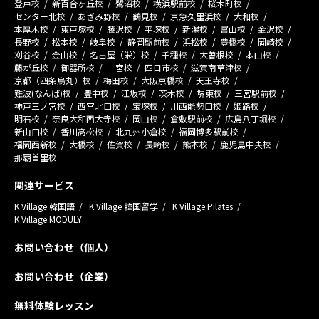
登戸校
新百合ヶ丘校
鷺沼校
横浜駅前校
桜木町校
センター北校
あざみ野校
鶴見校
京急久里浜校
大和校
本厚木校
東戸塚校
藤沢校
平塚校
新潟校
富山校
金沢校
長野校
松本校
岐阜校
静岡駅前校
浜松校
豊橋校
岡崎校
刈谷校
金山校
名古屋（栄）校
千種校
大曽根校
本山校
藤が丘校
御器所校
一宮校
四日市校
滋賀南草津校
京都（四条烏丸）校
梅田校
大阪京橋校
天王寺校
難波(なんば)校
豊中校
江坂校
茨木校
堺東校
三宮駅前校
神戸三ノ宮校
西宮北口校
宝塚校
川西能勢口校
姫路校
明石校
奈良大和西大寺校
岡山校
倉敷駅前校
広島八丁堀校
新山口校
香川高松校
北九州小倉校
福岡博多駅前校
福岡西新校
大橋校
佐賀校
長崎校
熊本校
鹿児島中央校
那覇首里校
関連サービス
K Village 韓国語
K Village 韓国留学
K Village Pilates
K Village MODULY
お問い合わせ（個人）
お問い合わせ（企業）
無料体験レッスン