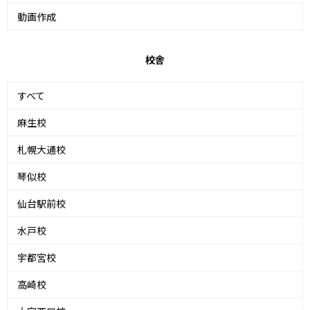
動画作成
校舎
すべて
麻生校
札幌大通校
琴似校
仙台駅前校
水戸校
宇都宮校
高崎校