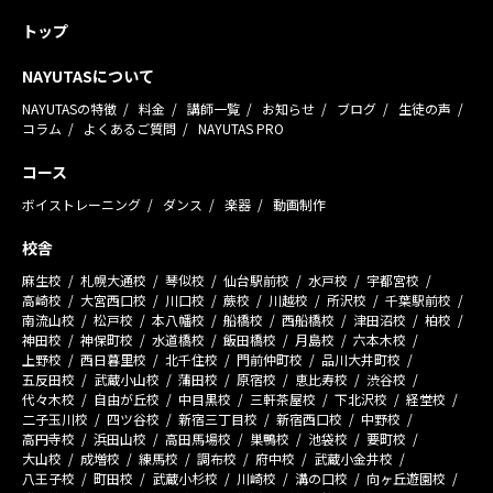
トップ
NAYUTASについて
NAYUTASの特徴
料金
講師一覧
お知らせ
ブログ
生徒の声
コラム
よくあるご質問
NAYUTAS PRO
コース
ボイストレーニング
ダンス
楽器
動画制作
校舎
麻生校
札幌大通校
琴似校
仙台駅前校
水戸校
宇都宮校
高崎校
大宮西口校
川口校
蕨校
川越校
所沢校
千葉駅前校
南流山校
松戸校
本八幡校
船橋校
西船橋校
津田沼校
柏校
神田校
神保町校
水道橋校
飯田橋校
月島校
六本木校
上野校
西日暮里校
北千住校
門前仲町校
品川大井町校
五反田校
武蔵小山校
蒲田校
原宿校
恵比寿校
渋谷校
代々木校
自由が丘校
中目黒校
三軒茶屋校
下北沢校
経堂校
二子玉川校
四ツ谷校
新宿三丁目校
新宿西口校
中野校
高円寺校
浜田山校
高田馬場校
巣鴨校
池袋校
要町校
大山校
成増校
練馬校
調布校
府中校
武蔵小金井校
八王子校
町田校
武蔵小杉校
川崎校
溝の口校
向ヶ丘遊園校