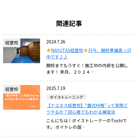
関連記事
2024.7.26
経堂校
NAYUTAS経堂校
只今、開校準備真っ只
中です♪♪
開校までもうすぐ！施工中の内部を公開し
ます！ 来月、２０２４…
2025.7.19
経堂校
ボイストレーニング
【ナユタス経堂校】“腹式呼吸”って実際ど
うやるの？初心者でもわかる練習法
こんにちは！ボイストレーナーのToshiで
す。 ボイトレの話…