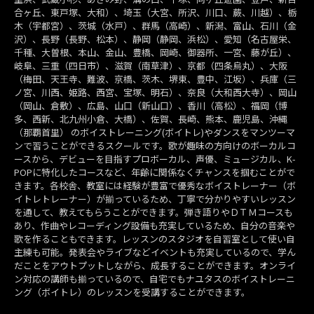
合ヶ丘、東戸塚、大和）、埼玉（大宮、所沢、川口、蕨、川越）、栃
木（宇都宮）、茨城（水戸）、群馬（高崎）、新潟、富山、石川（金
沢）、長野（長野、松本）、静岡（静岡、浜松）、愛知（名古屋栄、
千種、大曽根、本山、金山、豊橋、岡崎、御器所、一宮、藤が丘）、
岐阜、三重（四日市）、滋賀（南草津）、京都（四条烏丸）、大阪
（梅田、天王寺、難波、京橋、茨木、堺東、豊中、江坂）、兵庫（三
ノ宮、川西、姫路、西宮、宝塚、明石）、奈良（大和西大寺）、岡山
（岡山、倉敷）、広島、山口（新山口）、香川（高松）、福岡（博
多、西新、北九州小倉、大橋）、佐賀、長崎、熊本、鹿児島、沖縄
（那覇首里） のボイストレーニング(ボイトレ)やダンスをマンツーマ
ンで習うことができるスクールです。歌が趣味の方向けのボーカルコ
ースから、デビューを目指すプロボーカル、声優、ミュージカル、K-
POPに特化したコースなど、年齢に関係なくチャンスを掴むことがで
きます。各校舎、教室には経験が豊富で優秀なボイストレーナー（ボ
イトレトレーナー）が揃っているため、丁寧で分かりやすいレッスン
を通して、教えてもらうことができます。弾き語りやＤＴＭコースも
あり、作曲やレコーディング設備も充実しているため、自分の音楽や
歌を作ることもできます。レッスンのスタジオを自習室として使い自
主練も可能。発表会やライブなどイベントも充実しているので、学ん
だことをアウトプットしながら、成長することができます。オンライ
ン対応の講師も揃っているので、自宅でもナユタスのボイストレーニ
ング（ボイトレ）のレッスンを受講することができます。