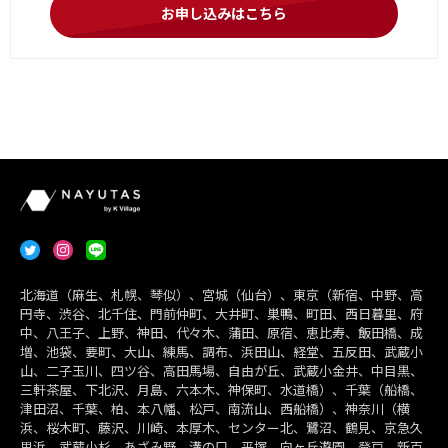
お申し込みはこちら
北海道（麻生、札幌、琴似）、宮城（仙台）、東京（新宿、中野、高
円寺、渋谷、北千住、門前仲町、大井町、巣鴨、町田、西日暮里、府
中、八王子、上野、神田、代々木、蒲田、原宿、恵比寿、飯田橋、成
増、池袋、要町、大山、練馬、調布、浜田山、経堂、五反田、武蔵小
山、二子玉川、四ツ谷、高田馬場、自由が丘、武蔵小金井、中目黒、
三軒茶屋、下北沢、月島、六本木、神保町、水道橋）、千葉（船橋、
津田沼、千葉、柏、本八幡、松戸、南流山、西船橋）、神奈川（横
浜、桜木町、藤沢、川崎、本厚木、センター北、鷺沼、鶴見、京急久
里浜、武蔵小杉、あざみ野、溝の口、平塚、向ヶ丘遊園、登戸、新百