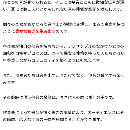
ひとつの音が奏でられると、そこには基音とともに微細な倍音が漂
い、耳には聴こえないかもしれない音の残響が空間を満たします。
個々の楽器が響かせる倍音同士が絶妙に交錯し、まるで生命を持つ
ように
豊かな響きを生み出す
のです。
各楽器が独自の倍音を持ちながら、アンサンブルのなかでひとつの
調和を目指すプロセスは、まるで異なる性格を持った人たちが互い
を尊重しながらコミュニティを築くようにも思えます。
また、演奏者たちは音を出すことだけでなく、無音の瞬間すら楽し
みます。
その静寂に漂う倍音の余韻は、まさに音の間（ま）の美です。
吹奏楽によって倍音が描く響きの風景により、オーディエンスはそ
の瞬間、広大な宇宙の一端を垣間見ることができます。