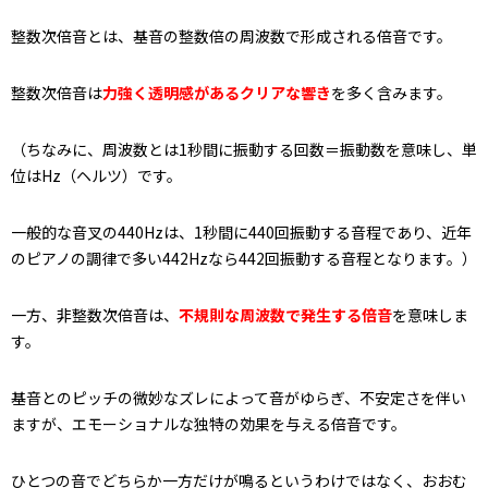
整数次倍音とは、基音の整数倍の周波数で形成される倍音です。
整数次倍音は
力強く透明感があるクリアな響き
を多く含みます。
（ちなみに、周波数とは1秒間に振動する回数＝振動数を意味し、単
位はHz（ヘルツ）です。
一般的な音叉の440Hzは、1秒間に440回振動する音程であり、近年
のピアノの調律で多い442Hzなら442回振動する音程となります。）
一方、非整数次倍音は、
不規則な周波数で発生する倍音
を意味しま
す。
基音とのピッチの微妙なズレによって音がゆらぎ、不安定さを伴い
ますが、エモーショナルな独特の効果を与える倍音です。
ひとつの音でどちらか一方だけが鳴るというわけではなく、おおむ