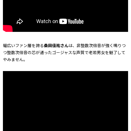
幅広いファン層を誇る
桑田佳祐さん
は、非整数次倍音が強く鳴りつ
つ整数次倍音の芯が通ったゴージャスな声質で老若男女を魅了して
やみません。