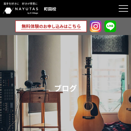
苦手を好きに 好きが得意に
togg
町田校
navi
ブログ