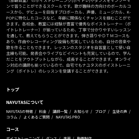
（那覇首里） のボイストレーニング(ボイトレ)やダンスをマンツーマ
ンで習うことができるスクールです。歌が趣味の方向けのボーカルコ
ースから、デビューを目指すプロボーカル、声優、ミュージカル、K-
POPに特化したコースなど、年齢に関係なくチャンスを掴むことがで
きます。各校舎、教室には経験が豊富で優秀なボイストレーナー（ボ
イトレトレーナー）が揃っているため、丁寧で分かりやすいレッスン
を通して、教えてもらうことができます。弾き語りやＤＴＭコースも
あり、作曲やレコーディング設備も充実しているため、自分の音楽や
歌を作ることもできます。レッスンのスタジオを自習室として使い自
主練も可能。発表会やライブなどイベントも充実しているので、学ん
だことをアウトプットしながら、成長することができます。オンライ
ン対応の講師も揃っているので、自宅でもナユタスのボイストレーニ
ング（ボイトレ）のレッスンを受講することができます。
トップ
NAYUTASについて
NAYUTASの特徴
料金
講師一覧
お知らせ
ブログ
生徒の声
コラム
よくあるご質問
NAYUTAS PRO
コース
ボイストレーニング
ダンス
楽器
動画制作