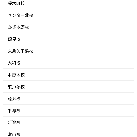
桜木町校
センター北校
あざみ野校
鶴見校
京急久里浜校
大和校
本厚木校
東戸塚校
藤沢校
平塚校
新潟校
富山校