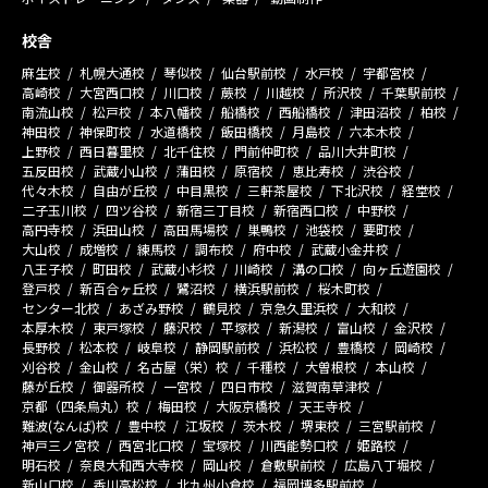
校舎
麻生校
札幌大通校
琴似校
仙台駅前校
水戸校
宇都宮校
高崎校
大宮西口校
川口校
蕨校
川越校
所沢校
千葉駅前校
南流山校
松戸校
本八幡校
船橋校
西船橋校
津田沼校
柏校
神田校
神保町校
水道橋校
飯田橋校
月島校
六本木校
上野校
西日暮里校
北千住校
門前仲町校
品川大井町校
五反田校
武蔵小山校
蒲田校
原宿校
恵比寿校
渋谷校
代々木校
自由が丘校
中目黒校
三軒茶屋校
下北沢校
経堂校
二子玉川校
四ツ谷校
新宿三丁目校
新宿西口校
中野校
高円寺校
浜田山校
高田馬場校
巣鴨校
池袋校
要町校
大山校
成増校
練馬校
調布校
府中校
武蔵小金井校
八王子校
町田校
武蔵小杉校
川崎校
溝の口校
向ヶ丘遊園校
登戸校
新百合ヶ丘校
鷺沼校
横浜駅前校
桜木町校
センター北校
あざみ野校
鶴見校
京急久里浜校
大和校
本厚木校
東戸塚校
藤沢校
平塚校
新潟校
富山校
金沢校
長野校
松本校
岐阜校
静岡駅前校
浜松校
豊橋校
岡崎校
刈谷校
金山校
名古屋（栄）校
千種校
大曽根校
本山校
藤が丘校
御器所校
一宮校
四日市校
滋賀南草津校
京都（四条烏丸）校
梅田校
大阪京橋校
天王寺校
難波(なんば)校
豊中校
江坂校
茨木校
堺東校
三宮駅前校
神戸三ノ宮校
西宮北口校
宝塚校
川西能勢口校
姫路校
明石校
奈良大和西大寺校
岡山校
倉敷駅前校
広島八丁堀校
新山口校
香川高松校
北九州小倉校
福岡博多駅前校