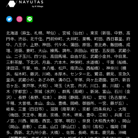
北海道（麻生、札幌、琴似）、宮城（仙台）、東京（新宿、中野、高
円寺、渋谷、北千住、門前仲町、大井町、巣鴨、町田、西日暮里、府
中、八王子、上野、神田、代々木、蒲田、原宿、恵比寿、飯田橋、成
増、池袋、要町、大山、練馬、調布、浜田山、経堂、五反田、武蔵小
山、二子玉川、四ツ谷、高田馬場、自由が丘、武蔵小金井、中目黒、
三軒茶屋、下北沢、月島、六本木、神保町、水道橋）、千葉（船橋、
津田沼、千葉、柏、本八幡、松戸、南流山、西船橋）、神奈川（横
浜、桜木町、藤沢、川崎、本厚木、センター北、鷺沼、鶴見、京急久
里浜、武蔵小杉、あざみ野、溝の口、平塚、向ヶ丘遊園、登戸、新百
合ヶ丘、東戸塚、大和）、埼玉（大宮、所沢、川口、蕨、川越）、栃
木（宇都宮）、茨城（水戸）、群馬（高崎）、新潟、富山、石川（金
沢）、長野（長野、松本）、静岡（静岡、浜松）、愛知（名古屋栄、
千種、大曽根、本山、金山、豊橋、岡崎、御器所、一宮、藤が丘）、
岐阜、三重（四日市）、滋賀（南草津）、京都（四条烏丸）、大阪
（梅田、天王寺、難波、京橋、茨木、堺東、豊中、江坂）、兵庫（三
ノ宮、川西、姫路、西宮、宝塚、明石）、奈良（大和西大寺）、岡山
（岡山、倉敷）、広島、山口（新山口）、香川（高松）、福岡（博
多、西新、北九州小倉、大橋）、佐賀、長崎、熊本、鹿児島、沖縄