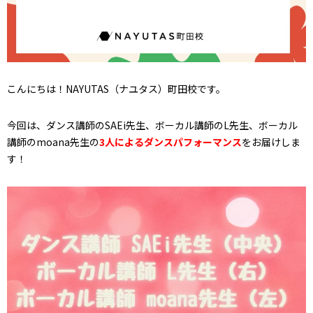
こんにちは！NAYUTAS（ナユタス）町田校です。
今回は、
ダンス講師のSAEi先生、
ボーカル講師のL先生、
ボーカル
講師のmoana先生の
3人によるダンスパフォーマンス
をお届けしま
す！
動
画
プ
レ
ー
ヤ
ー