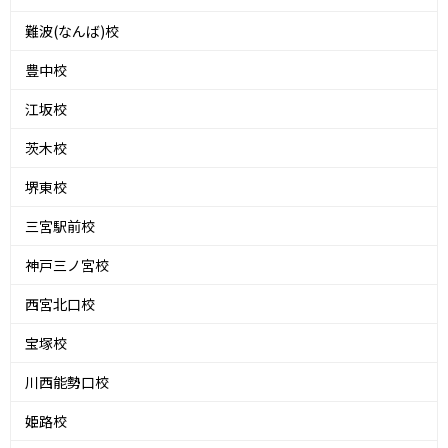
難波(なんば)校
豊中校
江坂校
茨木校
堺東校
三宮駅前校
神戸三ノ宮校
西宮北口校
宝塚校
川西能勢口校
姫路校