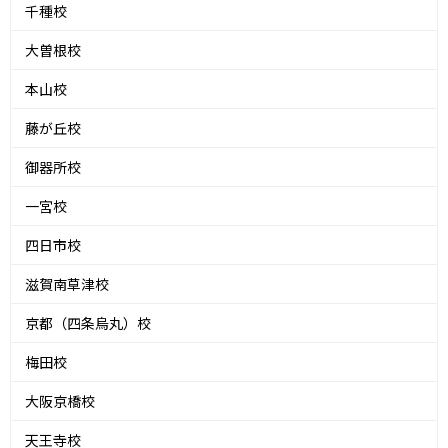
千種校
大曽根校
本山校
藤が丘校
御器所校
一宮校
四日市校
滋賀南草津校
京都（四条烏丸）校
梅田校
大阪京橋校
天王寺校