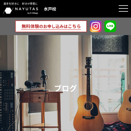
苦手を好きに 好きが得意に
togg
水戸校
navi
ブログ