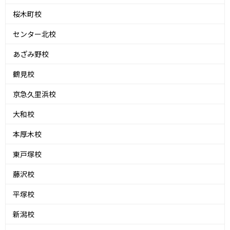
桜木町校
センター北校
あざみ野校
鶴見校
京急久里浜校
大和校
本厚木校
東戸塚校
藤沢校
平塚校
新潟校