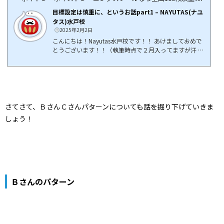
目標設定は慎重に、というお話part1 – NAYUTAS(ナユ
タス)水戸校
2025年2月2日
こんにちは！Nayutas水戸校です！！ あけましておめで
とうございます！！（執筆時点で２月入ってますが汗 一
年の計は元旦にあり！なんて言葉もありますが、ボイス
トレーニングにおいては「具体的な年間目標」のような
ものは有効なのでしょうか？ もちろん有効です！ しかし
罠が多い、とも言えます。今回の記事は何やら雲行きが
怪しいですね。笑 新年１発目の記事ということもあり、
気合を入れて正直に語りましょう！ 目標＝何を手にした
さてさて、ＢさんＣさんパターンについても話を掘り下げていきま
いのかボイス "トレーニング" と冠されている通り、特
しょう！
に...
Ｂさんのパターン