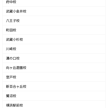
府中校
武蔵小金井校
八王子校
町田校
武蔵小杉校
川崎校
溝の口校
向ヶ丘遊園校
登戸校
新百合ヶ丘校
鷺沼校
横浜駅前校