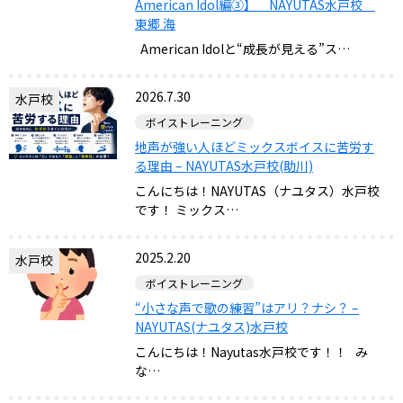
American Idol編③】 NAYUTAS水戸校
東郷 海
American Idolと“成長が見える”ス…
2026.7.30
水戸校
ボイストレーニング
地声が強い人ほどミックスボイスに苦労す
る理由 – NAYUTAS水戸校(助川)
こんにちは！NAYUTAS（ナユタス）水戸校
です！ ミックス…
2025.2.20
水戸校
ボイストレーニング
“小さな声で歌の練習”はアリ？ナシ？ –
NAYUTAS(ナユタス)水戸校
こんにちは！Nayutas水戸校です！！ み
な…