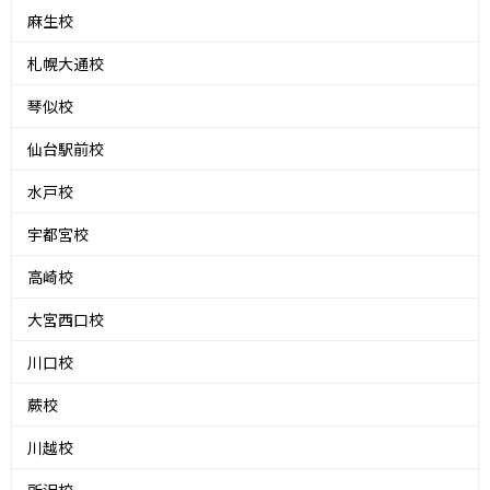
麻生校
札幌大通校
琴似校
仙台駅前校
水戸校
宇都宮校
高崎校
大宮西口校
川口校
蕨校
川越校
所沢校