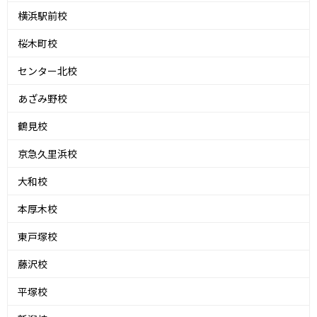
横浜駅前校
桜木町校
センター北校
あざみ野校
鶴見校
京急久里浜校
大和校
本厚木校
東戸塚校
藤沢校
平塚校