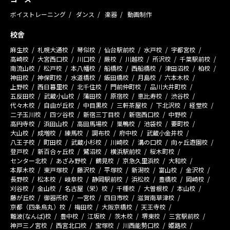
ボイストレーニング
ダンス
楽器
動画制作
校舎
麻生校
札幌大通校
琴似校
仙台駅前校
水戸校
宇都宮校
高崎校
大宮西口校
川口校
蕨校
川越校
所沢校
千葉駅前校
南流山校
松戸校
本八幡校
船橋校
西船橋校
津田沼校
柏校
神田校
神保町校
水道橋校
飯田橋校
月島校
六本木校
上野校
西日暮里校
北千住校
門前仲町校
品川大井町校
五反田校
武蔵小山校
蒲田校
原宿校
恵比寿校
渋谷校
代々木校
自由が丘校
中目黒校
三軒茶屋校
下北沢校
経堂校
二子玉川校
四ツ谷校
新宿三丁目校
新宿西口校
中野校
高円寺校
浜田山校
高田馬場校
巣鴨校
池袋校
要町校
大山校
成増校
練馬校
調布校
府中校
武蔵小金井校
八王子校
町田校
武蔵小杉校
川崎校
溝の口校
向ヶ丘遊園校
登戸校
新百合ヶ丘校
鷺沼校
横浜駅前校
桜木町校
センター北校
あざみ野校
鶴見校
京急久里浜校
大和校
本厚木校
東戸塚校
藤沢校
平塚校
新潟校
富山校
金沢校
長野校
松本校
岐阜校
静岡駅前校
浜松校
豊橋校
岡崎校
刈谷校
金山校
名古屋（栄）校
千種校
大曽根校
本山校
藤が丘校
御器所校
一宮校
四日市校
滋賀南草津校
京都（四条烏丸）校
梅田校
大阪京橋校
天王寺校
難波(なんば)校
豊中校
江坂校
茨木校
堺東校
三宮駅前校
神戸三ノ宮校
西宮北口校
宝塚校
川西能勢口校
姫路校