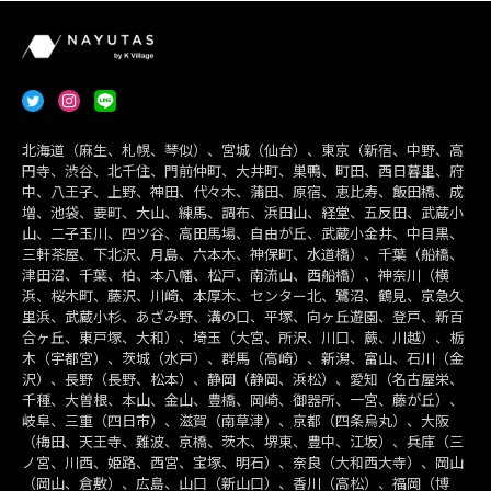
北海道（麻生、札幌、琴似）、宮城（仙台）、東京（新宿、中野、高
円寺、渋谷、北千住、門前仲町、大井町、巣鴨、町田、西日暮里、府
中、八王子、上野、神田、代々木、蒲田、原宿、恵比寿、飯田橋、成
増、池袋、要町、大山、練馬、調布、浜田山、経堂、五反田、武蔵小
山、二子玉川、四ツ谷、高田馬場、自由が丘、武蔵小金井、中目黒、
三軒茶屋、下北沢、月島、六本木、神保町、水道橋）、千葉（船橋、
津田沼、千葉、柏、本八幡、松戸、南流山、西船橋）、神奈川（横
浜、桜木町、藤沢、川崎、本厚木、センター北、鷺沼、鶴見、京急久
里浜、武蔵小杉、あざみ野、溝の口、平塚、向ヶ丘遊園、登戸、新百
合ヶ丘、東戸塚、大和）、埼玉（大宮、所沢、川口、蕨、川越）、栃
木（宇都宮）、茨城（水戸）、群馬（高崎）、新潟、富山、石川（金
沢）、長野（長野、松本）、静岡（静岡、浜松）、愛知（名古屋栄、
千種、大曽根、本山、金山、豊橋、岡崎、御器所、一宮、藤が丘）、
岐阜、三重（四日市）、滋賀（南草津）、京都（四条烏丸）、大阪
（梅田、天王寺、難波、京橋、茨木、堺東、豊中、江坂）、兵庫（三
ノ宮、川西、姫路、西宮、宝塚、明石）、奈良（大和西大寺）、岡山
（岡山、倉敷）、広島、山口（新山口）、香川（高松）、福岡（博