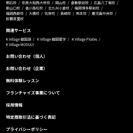
明石校
奈良大和西大寺校
岡山校
倉敷駅前校
広島八丁堀校
新山口校
香川高松校
北九州小倉校
福岡博多駅前校
福岡西新校
大橋校
佐賀校
長崎校
熊本校
鹿児島中央校
那覇首里校
関連サービス
K Village 韓国語
K Village 韓国留学
K Village Pilates
K Village MODULY
お問い合わせ（個人）
お問い合わせ（企業）
無料体験レッスン
フランチャイズ事業について
採用情報
特定商取引法に基づく表記
プライバシーポリシー