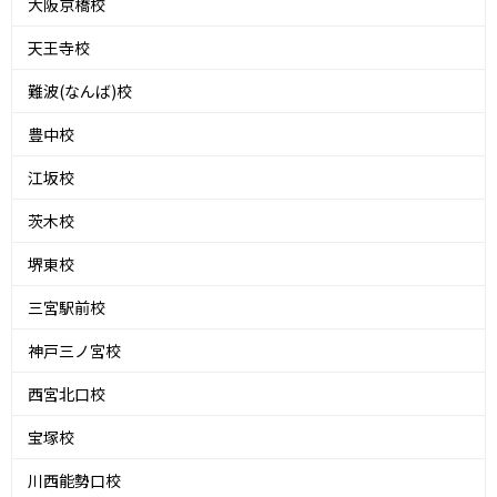
大阪京橋校
天王寺校
難波(なんば)校
豊中校
江坂校
茨木校
堺東校
三宮駅前校
神戸三ノ宮校
西宮北口校
宝塚校
川西能勢口校