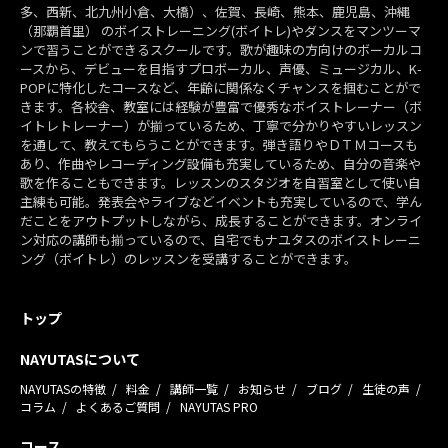
多、西新、北九州小倉、大橋）、佐賀、長崎、熊本、鹿児島、沖縄
（那覇首里） のボイストレーニング(ボイトレ)やダンスをマンツーマ
ンで習うことができるスクールです。歌が趣味の方向けのボーカルコ
ースから、デビューを目指すプロボーカル、声優、ミュージカル、K-
POPに特化したコースなど、年齢に関係なくチャンスを掴むことがで
きます。各校舎、教室には経験が豊富で優秀なボイストレーナー（ボ
イトレトレーナー）が揃っているため、丁寧で分かりやすいレッスン
を通して、教えてもらうことができます。弾き語りやＤＴＭコースも
あり、作曲やレコーディング設備も充実しているため、自分の音楽や
歌を作ることもできます。レッスンのスタジオを自習室として使い自
主練も可能。発表会やライブなどイベントも充実しているので、学ん
だことをアウトプットしながら、成長することができます。オンライ
ン対応の講師も揃っているので、自宅でもナユタスのボイストレーニ
ング（ボイトレ）のレッスンを受講することができます。
トップ
NAYUTASについて
NAYUTASの特徴
料金
講師一覧
お知らせ
ブログ
生徒の声
コラム
よくあるご質問
NAYUTAS PRO
コース