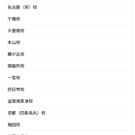
名古屋（栄）校
千種校
大曽根校
本山校
藤が丘校
御器所校
一宮校
四日市校
滋賀南草津校
京都（四条烏丸）校
梅田校