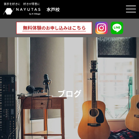
苦手を好きに 好きが得意に
togg
水戸校
navi
ブログ