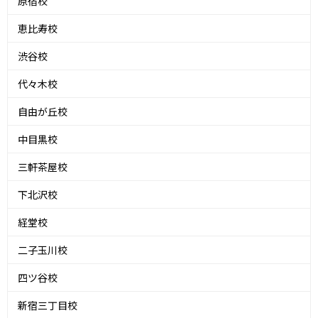
原宿校
恵比寿校
渋谷校
代々木校
自由が丘校
中目黒校
三軒茶屋校
下北沢校
経堂校
二子玉川校
四ツ谷校
新宿三丁目校