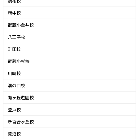
調布校
府中校
武蔵小金井校
八王子校
町田校
武蔵小杉校
川崎校
溝の口校
向ヶ丘遊園校
登戸校
新百合ヶ丘校
鷺沼校