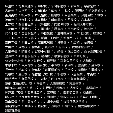
麻生校
札幌大通校
琴似校
仙台駅前校
水戸校
宇都宮校
高崎校
大宮西口校
川口校
蕨校
川越校
所沢校
千葉駅前校
南流山校
松戸校
本八幡校
船橋校
西船橋校
津田沼校
柏校
神田校
神保町校
水道橋校
飯田橋校
月島校
六本木校
上野校
西日暮里校
北千住校
門前仲町校
品川大井町校
五反田校
武蔵小山校
蒲田校
原宿校
恵比寿校
渋谷校
代々木校
自由が丘校
中目黒校
三軒茶屋校
下北沢校
経堂校
二子玉川校
四ツ谷校
新宿三丁目校
新宿西口校
中野校
高円寺校
浜田山校
高田馬場校
巣鴨校
池袋校
要町校
大山校
成増校
練馬校
調布校
府中校
武蔵小金井校
八王子校
町田校
武蔵小杉校
川崎校
溝の口校
向ヶ丘遊園校
登戸校
新百合ヶ丘校
鷺沼校
横浜駅前校
桜木町校
センター北校
あざみ野校
鶴見校
京急久里浜校
大和校
本厚木校
東戸塚校
藤沢校
平塚校
新潟校
富山校
金沢校
長野校
松本校
岐阜校
静岡駅前校
浜松校
豊橋校
岡崎校
刈谷校
金山校
名古屋（栄）校
千種校
大曽根校
本山校
藤が丘校
御器所校
一宮校
四日市校
滋賀南草津校
京都（四条烏丸）校
梅田校
大阪京橋校
天王寺校
難波(なんば)校
豊中校
江坂校
茨木校
堺東校
三宮駅前校
神戸三ノ宮校
西宮北口校
宝塚校
川西能勢口校
姫路校
明石校
奈良大和西大寺校
岡山校
倉敷駅前校
広島八丁堀校
新山口校
香川高松校
北九州小倉校
福岡博多駅前校
福岡西新校
大橋校
佐賀校
長崎校
熊本校
鹿児島中央校
那覇首里校