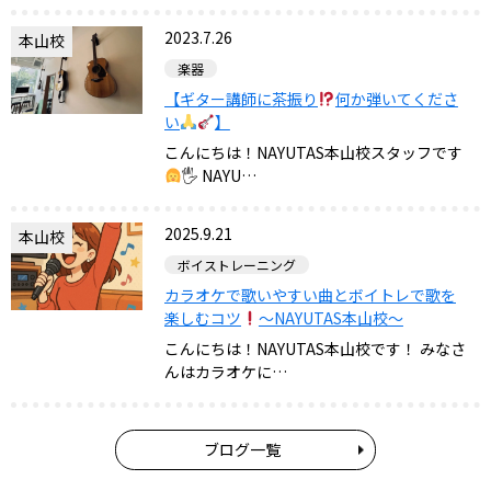
2023.7.26
本山校
楽器
【ギター講師に茶振り
何か弾いてくださ
い
】
こんにちは！NAYUTAS本山校スタッフです
🖐
NAYU…
2025.9.21
本山校
ボイストレーニング
カラオケで歌いやすい曲とボイトレで歌を
楽しむコツ
〜NAYUTAS本山校〜
こんにちは！NAYUTAS本山校です！ みなさ
んはカラオケに…
ブログ一覧