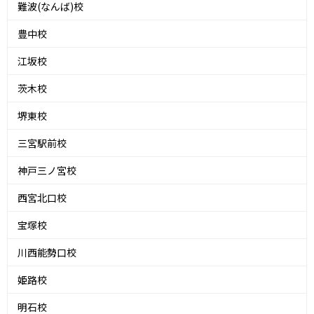
難波(なんば)校
豊中校
江坂校
茨木校
堺東校
三宮駅前校
神戸三ノ宮校
西宮北口校
宝塚校
川西能勢口校
姫路校
明石校