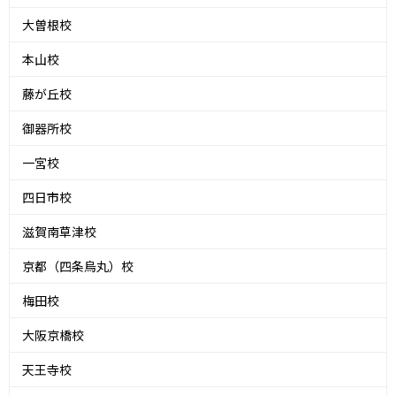
大曽根校
本山校
藤が丘校
御器所校
一宮校
四日市校
滋賀南草津校
京都（四条烏丸）校
梅田校
大阪京橋校
天王寺校