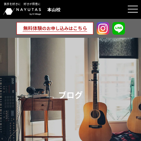
苦手を好きに 好きが得意に
togg
本山校
navi
ブログ