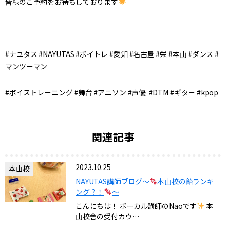
皆様のご予約をお待ちしております
#ナユタス #NAYUTAS #ボイトレ #愛知 #名古屋 #栄 #本山 #ダンス #
マンツーマン
#ボイストレーニング #舞台 #アニソン #声優 #DTM #ギター #kpop
関連記事
2023.10.25
本山校
NAYUTAS講師ブログ〜
本山校の飴ランキ
ング？！
〜
こんにちは！ ボーカル講師のNaoです
本
山校舎の受付カウ…