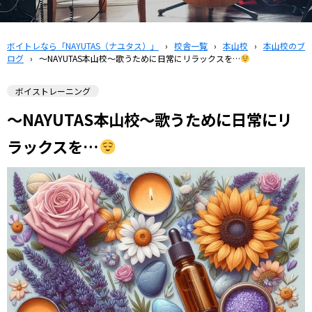
ボイトレなら「NAYUTAS（ナユタス）」
›
校舎一覧
›
本山校
›
本山校のブ
ログ
›
〜NAYUTAS本山校〜歌うために日常にリラックスを…
ボイストレーニング
〜NAYUTAS本山校〜歌うために日常にリ
ラックスを…