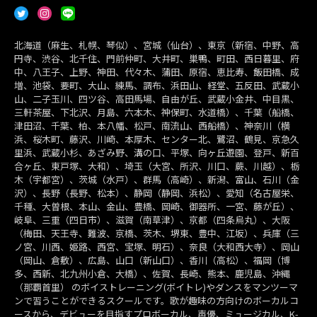
北海道（麻生、札幌、琴似）、宮城（仙台）、東京（新宿、中野、高
円寺、渋谷、北千住、門前仲町、大井町、巣鴨、町田、西日暮里、府
中、八王子、上野、神田、代々木、蒲田、原宿、恵比寿、飯田橋、成
増、池袋、要町、大山、練馬、調布、浜田山、経堂、五反田、武蔵小
山、二子玉川、四ツ谷、高田馬場、自由が丘、武蔵小金井、中目黒、
三軒茶屋、下北沢、月島、六本木、神保町、水道橋）、千葉（船橋、
津田沼、千葉、柏、本八幡、松戸、南流山、西船橋）、神奈川（横
浜、桜木町、藤沢、川崎、本厚木、センター北、鷺沼、鶴見、京急久
里浜、武蔵小杉、あざみ野、溝の口、平塚、向ヶ丘遊園、登戸、新百
合ヶ丘、東戸塚、大和）、埼玉（大宮、所沢、川口、蕨、川越）、栃
木（宇都宮）、茨城（水戸）、群馬（高崎）、新潟、富山、石川（金
沢）、長野（長野、松本）、静岡（静岡、浜松）、愛知（名古屋栄、
千種、大曽根、本山、金山、豊橋、岡崎、御器所、一宮、藤が丘）、
岐阜、三重（四日市）、滋賀（南草津）、京都（四条烏丸）、大阪
（梅田、天王寺、難波、京橋、茨木、堺東、豊中、江坂）、兵庫（三
ノ宮、川西、姫路、西宮、宝塚、明石）、奈良（大和西大寺）、岡山
（岡山、倉敷）、広島、山口（新山口）、香川（高松）、福岡（博
多、西新、北九州小倉、大橋）、佐賀、長崎、熊本、鹿児島、沖縄
（那覇首里） のボイストレーニング(ボイトレ)やダンスをマンツーマ
ンで習うことができるスクールです。歌が趣味の方向けのボーカルコ
ースから、デビューを目指すプロボーカル、声優、ミュージカル、K-