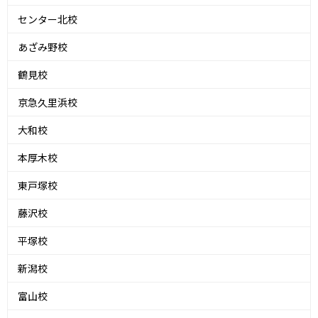
センター北校
あざみ野校
鶴見校
京急久里浜校
大和校
本厚木校
東戸塚校
藤沢校
平塚校
新潟校
富山校