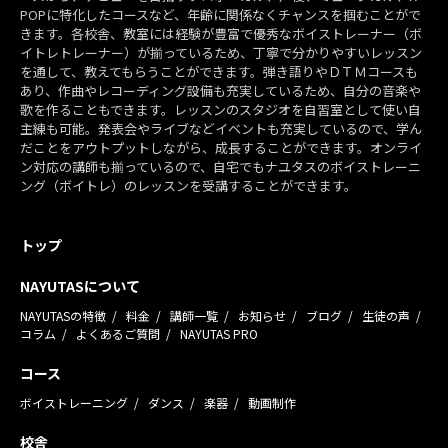
POPに特化したコースなど、年齢に関係なくチャンスを掴むことがで
きます。各校舎、教室には経験が豊富で優秀なボイストレーナー（ボ
イトレトレーナー）が揃っているため、丁寧で分かりやすいレッスン
を通して、教えてもらうことができます。弾き語りやＤＴＭコースも
あり、作曲やレコーディング設備も充実しているため、自分の音楽や
歌を作ることもできます。レッスンのスタジオを自習室として使い自
主練も可能。発表会やライブなどイベントも充実しているので、学ん
だことをアウトプットしながら、成長することができます。オンライ
ン対応の講師も揃っているので、自宅でもナユタスのボイストレーニ
ング（ボイトレ）のレッスンを受講することができます。
トップ
NAYUTASについて
NAYUTASの特徴
料金
講師一覧
お知らせ
ブログ
生徒の声
コラム
よくあるご質問
NAYUTAS PRO
コース
ボイストレーニング
ダンス
楽器
動画制作
校舎