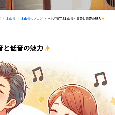
覧
›
本山校
›
本山校のブログ
›
〜NAYUTAS本山校〜高音と低音の魅力
高音と低音の魅力