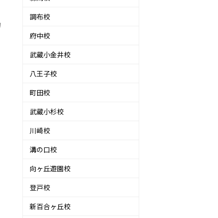
調布校
的
府中校
武蔵小金井校
八王子校
町田校
武蔵小杉校
川崎校
溝の口校
向ヶ丘遊園校
登戸校
新百合ヶ丘校