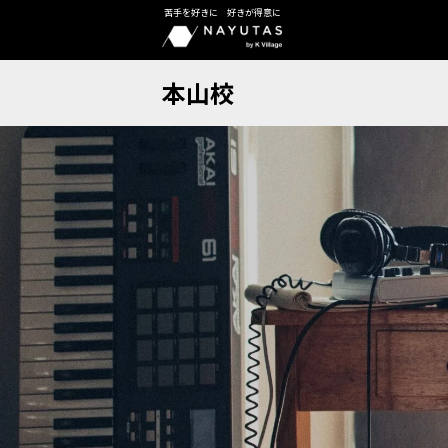
苦手を好きに 好きが得意に
本山校