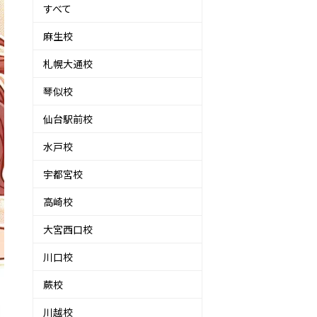
すべて
麻生校
札幌大通校
琴似校
仙台駅前校
水戸校
宇都宮校
高崎校
大宮西口校
川口校
蕨校
川越校