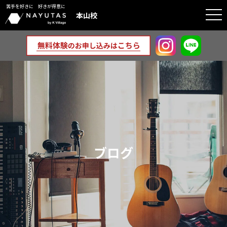
苦手を好きに 好きが得意に
togg
本山校
navi
ブログ