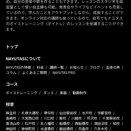
め、自分の音楽や歌を作ることもできます。レッスンのスタジオを自
習室として使い自主練も可能。発表会やライブなどイベントも充実し
ているので、学んだことをアウトプットしながら、成長することがで
きます。オンライン対応の講師も揃っているので、自宅でもナユタス
のボイストレーニング（ボイトレ）のレッスンを受講することができ
ます。
トップ
NAYUTASについて
NAYUTASの特徴
料金
講師一覧
お知らせ
ブログ
生徒の声
コラム
よくあるご質問
NAYUTAS PRO
コース
ボイストレーニング
ダンス
楽器
動画制作
校舎
麻生校
札幌大通校
琴似校
仙台駅前校
水戸校
宇都宮校
高崎校
大宮西口校
川口校
蕨校
川越校
所沢校
千葉駅前校
南流山校
松戸校
本八幡校
船橋校
西船橋校
津田沼校
柏校
神田校
神保町校
水道橋校
飯田橋校
月島校
六本木校