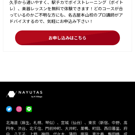
久手から通いやすく、駅チカでボイストレーニング（ボイト
レ）、楽器レッスンを無料で体験できます！どのコースが合
っているのかご不明な方にも、名古屋本山校のプロ講師がア
ドバイスするので、気軽にお申込み下さい！
お申し込みはこちら
北海道（麻生、札幌、琴似）、宮城（仙台）、東京（新宿、中野、高
円寺、渋谷、北千住、門前仲町、大井町、巣鴨、町田、西日暮里、府
中、八王子、上野、神田、代々木、蒲田、原宿、恵比寿、飯田橋、成