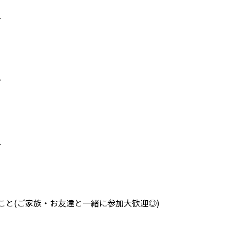
·
·
ス
こと(ご家族・お友達と一緒に参加大歓迎◎)