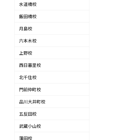
水道橋校
す
飯田橋校
月島校
六本木校
！
上野校
西日暮里校
北千住校
門前仲町校
品川大井町校
五反田校
武蔵小山校
蒲田校