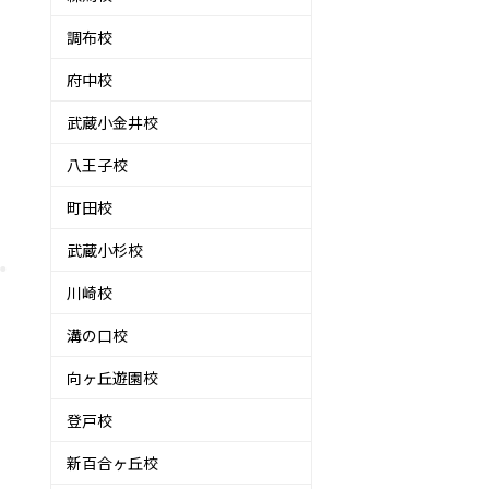
調布校
府中校
武蔵小金井校
八王子校
町田校
武蔵小杉校
川崎校
溝の口校
向ヶ丘遊園校
登戸校
新百合ヶ丘校