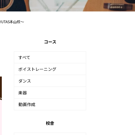
YUTAS本山校～
コース
すべて
ボイストレーニング
ダンス
楽器
動画作成
校舎