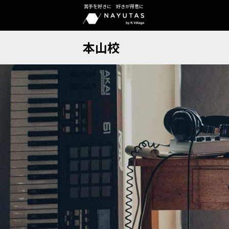
苦手を好きに 好きが得意に
本山校