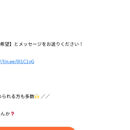
スン希望】とメッセージをお送りください！
//lin.ee/0l1C1vG
められる方も多数
／／
せんか