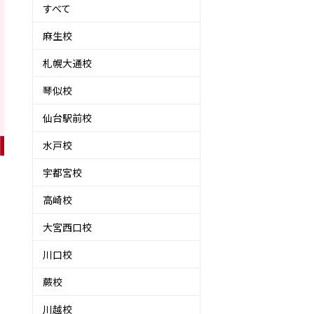
すべて
麻生校
札幌大通校
琴似校
仙台駅前校
水戸校
宇都宮校
高崎校
大宮西口校
川口校
蕨校
川越校