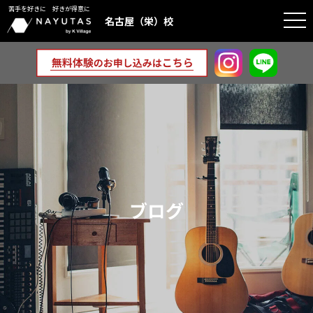
苦手を好きに 好きが得意に
togg
名古屋（栄）校
navi
ブログ