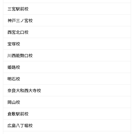
三宮駅前校
神戸三ノ宮校
西宮北口校
宝塚校
川西能勢口校
姫路校
明石校
奈良大和西大寺校
岡山校
倉敷駅前校
広島八丁堀校