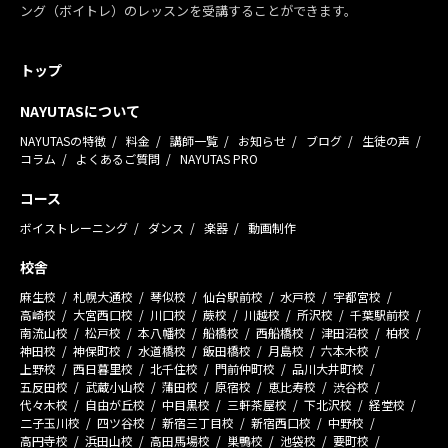
ング（ボイトレ）のレッスンを受講することができます。
トップ
NAYUTASについて
NAYUTASの特徴
料金
講師一覧
お知らせ
ブログ
生徒の声
コラム
よくあるご質問
NAYUTAS PRO
コース
ボイストレーニング
ダンス
楽器
動画制作
校舎
麻生校
札幌大通校
琴似校
仙台駅前校
水戸校
宇都宮校
高崎校
大宮西口校
川口校
蕨校
川越校
所沢校
千葉駅前校
南流山校
松戸校
本八幡校
船橋校
西船橋校
津田沼校
柏校
神田校
神保町校
水道橋校
飯田橋校
月島校
六本木校
上野校
西日暮里校
北千住校
門前仲町校
品川大井町校
五反田校
武蔵小山校
蒲田校
原宿校
恵比寿校
渋谷校
代々木校
自由が丘校
中目黒校
三軒茶屋校
下北沢校
経堂校
二子玉川校
四ツ谷校
新宿三丁目校
新宿西口校
中野校
高円寺校
浜田山校
高田馬場校
巣鴨校
池袋校
要町校