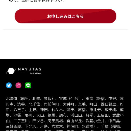
ので、気軽にお申込み下さい！
お申し込みはこちら
北海道（麻生、札幌、琴似）、宮城（仙台）、東京（新宿、中野、高
円寺、渋谷、北千住、門前仲町、大井町、巣鴨、町田、西日暮里、府
中、八王子、上野、神田、代々木、蒲田、原宿、恵比寿、飯田橋、成
増、池袋、要町、大山、練馬、調布、浜田山、経堂、五反田、武蔵小
山、二子玉川、四ツ谷、高田馬場、自由が丘、武蔵小金井、中目黒、
三軒茶屋、下北沢、月島、六本木、神保町、水道橋）、千葉（船橋、