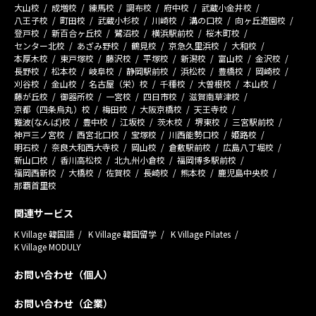
大山校
成増校
練馬校
調布校
府中校
武蔵小金井校
八王子校
町田校
武蔵小杉校
川崎校
溝の口校
向ヶ丘遊園校
登戸校
新百合ヶ丘校
鷺沼校
横浜駅前校
桜木町校
センター北校
あざみ野校
鶴見校
京急久里浜校
大和校
本厚木校
東戸塚校
藤沢校
平塚校
新潟校
富山校
金沢校
長野校
松本校
岐阜校
静岡駅前校
浜松校
豊橋校
岡崎校
刈谷校
金山校
名古屋（栄）校
千種校
大曽根校
本山校
藤が丘校
御器所校
一宮校
四日市校
滋賀南草津校
京都（四条烏丸）校
梅田校
大阪京橋校
天王寺校
難波(なんば)校
豊中校
江坂校
茨木校
堺東校
三宮駅前校
神戸三ノ宮校
西宮北口校
宝塚校
川西能勢口校
姫路校
明石校
奈良大和西大寺校
岡山校
倉敷駅前校
広島八丁堀校
新山口校
香川高松校
北九州小倉校
福岡博多駅前校
福岡西新校
大橋校
佐賀校
長崎校
熊本校
鹿児島中央校
那覇首里校
関連サービス
K Village 韓国語
K Village 韓国留学
K Village Pilates
K Village MODULY
お問い合わせ（個人）
お問い合わせ（企業）