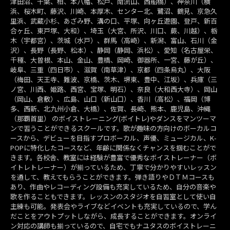
津田沼、千葉、柏、本八幡、松戸、南流山、西船橋）、神奈川（横
浜、桜木町、藤沢、川崎、本厚木、センター北、鷺沼、鶴見、京急久
里浜、武蔵小杉、あざみ野、溝の口、平塚、向ヶ丘遊園、登戸、新百
合ヶ丘、東戸塚、大和）、埼玉（大宮、所沢、川口、蕨、川越）、栃
木（宇都宮）、茨城（水戸）、群馬（高崎）、新潟、富山、石川（金
沢）、長野（長野、松本）、静岡（静岡、浜松）、愛知（名古屋栄、
千種、大曽根、本山、金山、豊橋、岡崎、御器所、一宮、藤が丘）、
岐阜、三重（四日市）、滋賀（南草津）、京都（四条烏丸）、大阪
（梅田、天王寺、難波、京橋、茨木、堺東、豊中、江坂）、兵庫（三
ノ宮、川西、姫路、西宮、宝塚、明石）、奈良（大和西大寺）、岡山
（岡山、倉敷）、広島、山口（新山口）、香川（高松）、福岡（博
多、西新、北九州小倉、大橋）、佐賀、長崎、熊本、鹿児島、沖縄
（那覇首里） のボイストレーニング(ボイトレ)やダンスをマンツーマ
ンで習うことができるスクールです。歌が趣味の方向けのボーカルコ
ースから、デビューを目指すプロボーカル、声優、ミュージカル、K-
POPに特化したコースなど、年齢に関係なくチャンスを掴むことがで
きます。各校舎、教室には経験が豊富で優秀なボイストレーナー（ボ
イトレトレーナー）が揃っているため、丁寧で分かりやすいレッスン
を通して、教えてもらうことができます。弾き語りやＤＴＭコースも
あり、作曲やレコーディング設備も充実しているため、自分の音楽や
歌を作ることもできます。レッスンのスタジオを自習室として使い自
主練も可能。発表会やライブなどイベントも充実しているので、学ん
だことをアウトプットしながら、成長することができます。オンライ
ン対応の講師も揃っているので、自宅でもナユタスのボイストレーニ