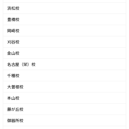
浜松校
豊橋校
岡崎校
刈谷校
金山校
名古屋（栄）校
千種校
大曽根校
本山校
藤が丘校
御器所校