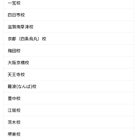
一宮校
四日市校
滋賀南草津校
京都（四条烏丸）校
梅田校
大阪京橋校
天王寺校
難波(なんば)校
豊中校
江坂校
茨木校
堺東校