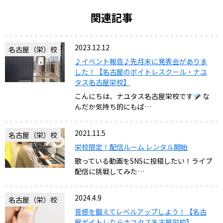
関連記事
2023.12.12
名古屋（栄）校
♪イベント報告♪先月末に発表会がありま
した！【名古屋のボイトレスクール・ナユ
タス名古屋栄校】
こんにちは、ナユタス名古屋栄校です
な
んだか気持ち的にもば…
2021.11.5
名古屋（栄）校
栄校限定！配信ルーム レンタル開始
歌っている動画をSNSに投稿したい！ライブ
配信に挑戦してみた…
2024.4.9
名古屋（栄）校
音感を鍛えてレベルアップしよう！【名古
屋ボイトレならナユタス名古屋栄校】