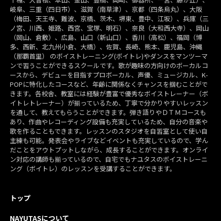
岐阜、三重（四日市）、滋賀（南草津）、京都（四条烏丸）、大阪
（梅田、天王寺、難波、京橋、茨木、堺東、豊中、江坂）、兵庫（三
ノ宮、川西、姫路、西宮、宝塚、明石）、奈良（大和西大寺）、岡山
（岡山、倉敷）、広島、山口（新山口）、香川（高松）、福岡（博
多、西新、北九州小倉、大橋）、佐賀、長崎、熊本、鹿児島、沖縄
（那覇首里） のボイストレーニング(ボイトレ)やダンスをマンツーマ
ンで習うことができるスクールです。歌が趣味の方向けのボーカルコ
ースから、デビューを目指すプロボーカル、声優、ミュージカル、K-
POPに特化したコースなど、年齢に関係なくチャンスを掴むことがで
きます。各校舎、教室には経験が豊富で優秀なボイストレーナー（ボ
イトレトレーナー）が揃っているため、丁寧で分かりやすいレッスン
を通して、教えてもらうことができます。弾き語りやＤＴＭコースも
あり、作曲やレコーディング設備も充実しているため、自分の音楽や
歌を作ることもできます。レッスンのスタジオを自習室として使い自
主練も可能。発表会やライブなどイベントも充実しているので、学ん
だことをアウトプットしながら、成長することができます。オンライ
ン対応の講師も揃っているので、自宅でもナユタスのボイストレーニ
ング（ボイトレ）のレッスンを受講することができます。
トップ
NAYUTASについて