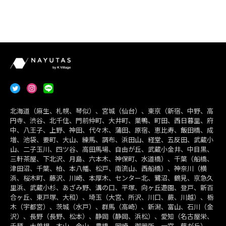
北海道（麻生、札幌、琴似）、宮城（仙台）、東京（新宿、中野、高
円寺、渋谷、北千住、門前仲町、大井町、巣鴨、町田、西日暮里、府
中、八王子、上野、神田、代々木、蒲田、原宿、恵比寿、飯田橋、成
増、池袋、要町、大山、練馬、調布、浜田山、経堂、五反田、武蔵小
山、二子玉川、四ツ谷、高田馬場、自由が丘、武蔵小金井、中目黒、
三軒茶屋、下北沢、月島、六本木、神保町、水道橋）、千葉（船橋、
津田沼、千葉、柏、本八幡、松戸、南流山、西船橋）、神奈川（横
浜、桜木町、藤沢、川崎、本厚木、センター北、鷺沼、鶴見、京急久
里浜、武蔵小杉、あざみ野、溝の口、平塚、向ヶ丘遊園、登戸、新百
合ヶ丘、東戸塚、大和）、埼玉（大宮、所沢、川口、蕨、川越）、栃
木（宇都宮）、茨城（水戸）、群馬（高崎）、新潟、富山、石川（金
沢）、長野（長野、松本）、静岡（静岡、浜松）、愛知（名古屋栄、
千種、大曽根、本山、金山、豊橋、岡崎、御器所、一宮、藤が丘）、