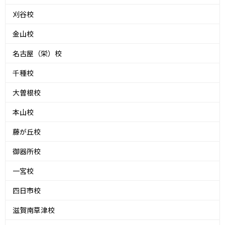
刈谷校
金山校
名古屋（栄）校
千種校
大曽根校
本山校
藤が丘校
御器所校
一宮校
四日市校
滋賀南草津校