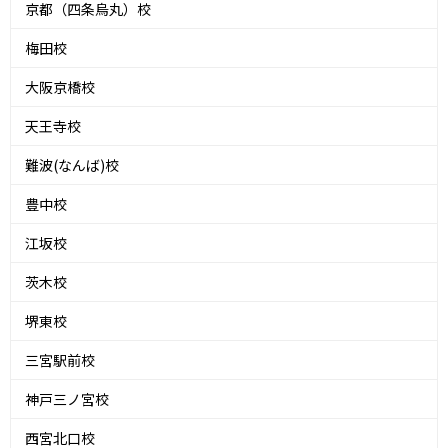
京都（四条烏丸）校
梅田校
大阪京橋校
天王寺校
難波(なんば)校
豊中校
江坂校
茨木校
堺東校
三宮駅前校
神戸三ノ宮校
西宮北口校