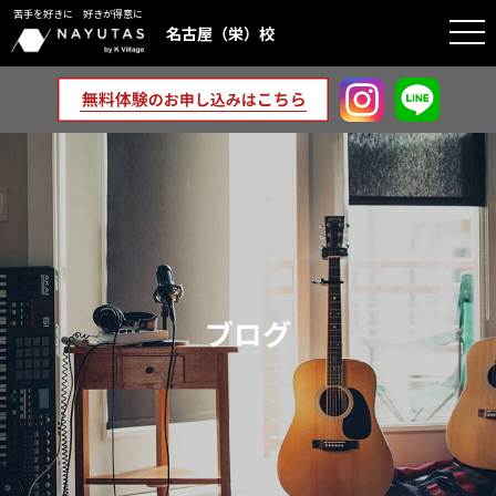
苦手を好きに 好きが得意に
togg
名古屋（栄）校
navi
ブログ