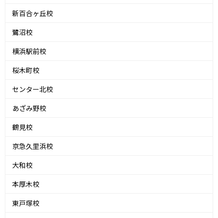
新百合ヶ丘校
鷺沼校
横浜駅前校
桜木町校
センター北校
あざみ野校
鶴見校
京急久里浜校
大和校
本厚木校
東戸塚校