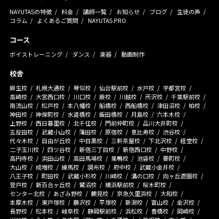
NAYUTASの特徴
料金
講師一覧
お知らせ
ブログ
生徒の声
コラム
よくあるご質問
NAYUTAS PRO
コース
ボイストレーニング
ダンス
楽器
動画制作
校舎
麻生校
札幌大通校
琴似校
仙台駅前校
水戸校
宇都宮校
高崎校
大宮西口校
川口校
蕨校
川越校
所沢校
千葉駅前校
南流山校
松戸校
本八幡校
船橋校
西船橋校
津田沼校
柏校
神田校
神保町校
水道橋校
飯田橋校
月島校
六本木校
上野校
西日暮里校
北千住校
門前仲町校
品川大井町校
五反田校
武蔵小山校
蒲田校
原宿校
恵比寿校
渋谷校
代々木校
自由が丘校
中目黒校
三軒茶屋校
下北沢校
経堂校
二子玉川校
四ツ谷校
新宿三丁目校
新宿西口校
中野校
高円寺校
浜田山校
高田馬場校
巣鴨校
池袋校
要町校
大山校
成増校
練馬校
調布校
府中校
武蔵小金井校
八王子校
町田校
武蔵小杉校
川崎校
溝の口校
向ヶ丘遊園校
登戸校
新百合ヶ丘校
鷺沼校
横浜駅前校
桜木町校
センター北校
あざみ野校
鶴見校
京急久里浜校
大和校
本厚木校
東戸塚校
藤沢校
平塚校
新潟校
富山校
金沢校
長野校
松本校
岐阜校
静岡駅前校
浜松校
豊橋校
岡崎校