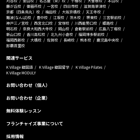
刈谷校
金山校
名古屋（栄）校
千種校
大曽根校
本山校
藤が丘校
御器所校
一宮校
四日市校
滋賀南草津校
京都（四条烏丸）校
梅田校
大阪京橋校
天王寺校
難波(なんば)校
豊中校
江坂校
茨木校
堺東校
三宮駅前校
神戸三ノ宮校
西宮北口校
宝塚校
川西能勢口校
姫路校
明石校
奈良大和西大寺校
岡山校
倉敷駅前校
広島八丁堀校
新山口校
香川高松校
北九州小倉校
福岡博多駅前校
福岡西新校
大橋校
佐賀校
長崎校
熊本校
鹿児島中央校
那覇首里校
関連サービス
K Village 韓国語
K Village 韓国留学
K Village Pilates
K Village MODULY
お問い合わせ（個人）
お問い合わせ（企業）
無料体験レッスン
フランチャイズ事業について
採用情報