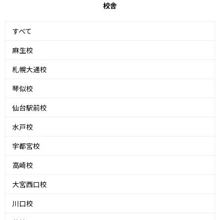
校舎
すべて
麻生校
札幌大通校
琴似校
仙台駅前校
水戸校
宇都宮校
高崎校
大宮西口校
川口校