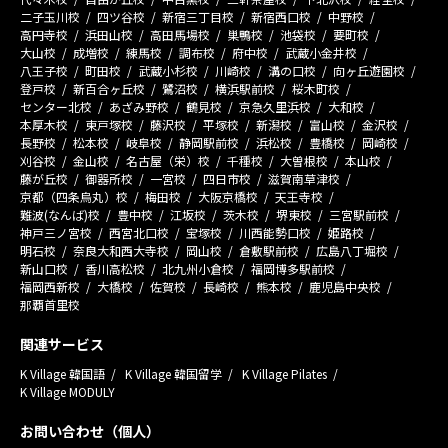
二子玉川校
四ツ谷校
新宿三丁目校
新宿西口校
中野校
高円寺校
浜田山校
高田馬場校
巣鴨校
池袋校
要町校
大山校
成増校
練馬校
調布校
府中校
武蔵小金井校
八王子校
町田校
武蔵小杉校
川崎校
溝の口校
向ヶ丘遊園校
登戸校
新百合ヶ丘校
鷺沼校
横浜駅前校
桜木町校
センター北校
あざみ野校
鶴見校
京急久里浜校
大和校
本厚木校
東戸塚校
藤沢校
平塚校
新潟校
富山校
金沢校
長野校
松本校
岐阜校
静岡駅前校
浜松校
豊橋校
岡崎校
刈谷校
金山校
名古屋（栄）校
千種校
大曽根校
本山校
藤が丘校
御器所校
一宮校
四日市校
滋賀南草津校
京都（四条烏丸）校
梅田校
大阪京橋校
天王寺校
難波(なんば)校
豊中校
江坂校
茨木校
堺東校
三宮駅前校
神戸三ノ宮校
西宮北口校
宝塚校
川西能勢口校
姫路校
明石校
奈良大和西大寺校
岡山校
倉敷駅前校
広島八丁堀校
新山口校
香川高松校
北九州小倉校
福岡博多駅前校
福岡西新校
大橋校
佐賀校
長崎校
熊本校
鹿児島中央校
那覇首里校
関連サービス
K Village 韓国語
K Village 韓国留学
K Village Pilates
K Village MODULY
お問い合わせ（個人）