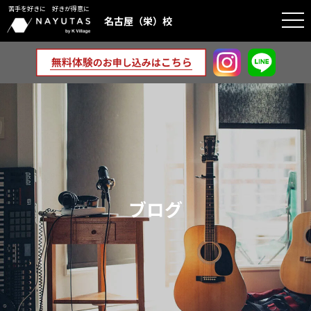
苦手を好きに 好きが得意に
togg
名古屋（栄）校
navi
ブログ