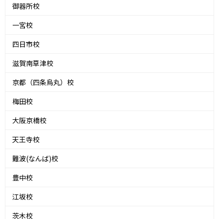
御器所校
一宮校
四日市校
滋賀南草津校
京都（四条烏丸）校
梅田校
大阪京橋校
天王寺校
難波(なんば)校
豊中校
江坂校
茨木校