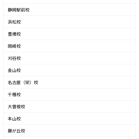
静岡駅前校
浜松校
豊橋校
岡崎校
刈谷校
金山校
名古屋（栄）校
千種校
大曽根校
本山校
藤が丘校