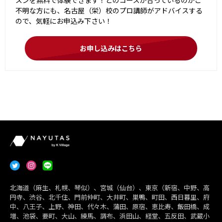
スンを無料で体験できます！どのコースが合っているのかご
不明な方にも、名古屋（栄）校のプロ講師がアドバイスする
ので、気軽にお申込み下さい！
お申し込みはこちら
北海道（麻生、札幌、琴似）、宮城（仙台）、東京（新宿、中野、高
円寺、渋谷、北千住、門前仲町、大井町、巣鴨、町田、西日暮里、府
中、八王子、上野、神田、代々木、蒲田、原宿、恵比寿、飯田橋、成
増、池袋、要町、大山、練馬、調布、浜田山、経堂、五反田、武蔵小