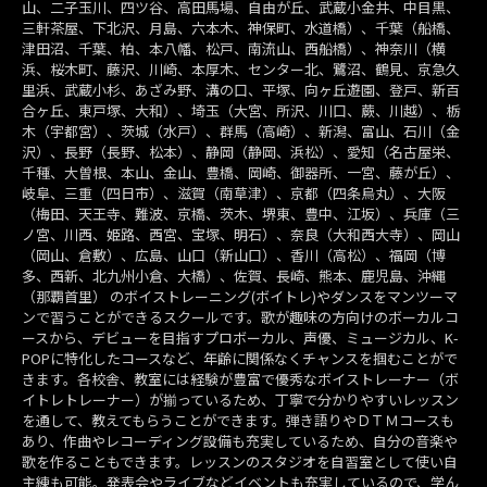
山、二子玉川、四ツ谷、高田馬場、自由が丘、武蔵小金井、中目黒、
三軒茶屋、下北沢、月島、六本木、神保町、水道橋）、千葉（船橋、
津田沼、千葉、柏、本八幡、松戸、南流山、西船橋）、神奈川（横
浜、桜木町、藤沢、川崎、本厚木、センター北、鷺沼、鶴見、京急久
里浜、武蔵小杉、あざみ野、溝の口、平塚、向ヶ丘遊園、登戸、新百
合ヶ丘、東戸塚、大和）、埼玉（大宮、所沢、川口、蕨、川越）、栃
木（宇都宮）、茨城（水戸）、群馬（高崎）、新潟、富山、石川（金
沢）、長野（長野、松本）、静岡（静岡、浜松）、愛知（名古屋栄、
千種、大曽根、本山、金山、豊橋、岡崎、御器所、一宮、藤が丘）、
岐阜、三重（四日市）、滋賀（南草津）、京都（四条烏丸）、大阪
（梅田、天王寺、難波、京橋、茨木、堺東、豊中、江坂）、兵庫（三
ノ宮、川西、姫路、西宮、宝塚、明石）、奈良（大和西大寺）、岡山
（岡山、倉敷）、広島、山口（新山口）、香川（高松）、福岡（博
多、西新、北九州小倉、大橋）、佐賀、長崎、熊本、鹿児島、沖縄
（那覇首里） のボイストレーニング(ボイトレ)やダンスをマンツーマ
ンで習うことができるスクールです。歌が趣味の方向けのボーカルコ
ースから、デビューを目指すプロボーカル、声優、ミュージカル、K-
POPに特化したコースなど、年齢に関係なくチャンスを掴むことがで
きます。各校舎、教室には経験が豊富で優秀なボイストレーナー（ボ
イトレトレーナー）が揃っているため、丁寧で分かりやすいレッスン
を通して、教えてもらうことができます。弾き語りやＤＴＭコースも
あり、作曲やレコーディング設備も充実しているため、自分の音楽や
歌を作ることもできます。レッスンのスタジオを自習室として使い自
主練も可能。発表会やライブなどイベントも充実しているので、学ん