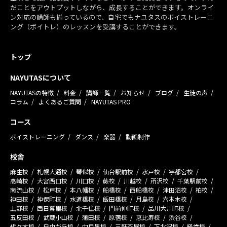
だことをアウトプットしながら、成長することができます。オンライ
ン対応の講師も揃っているので、自宅でもナユタスのボイストレーニ
ング（ボイトレ）のレッスンを受講することができます。
トップ
NAYUTASについて
NAYUTASの特徴
料金
講師一覧
お知らせ
ブログ
生徒の声
コラム
よくあるご質問
NAYUTAS PRO
コース
ボイストレーニング
ダンス
楽器
動画制作
校舎
麻生校
札幌大通校
琴似校
仙台駅前校
水戸校
宇都宮校
高崎校
大宮西口校
川口校
蕨校
川越校
所沢校
千葉駅前校
南流山校
松戸校
本八幡校
船橋校
西船橋校
津田沼校
柏校
神田校
神保町校
水道橋校
飯田橋校
月島校
六本木校
上野校
西日暮里校
北千住校
門前仲町校
品川大井町校
五反田校
武蔵小山校
蒲田校
原宿校
恵比寿校
渋谷校
代々木校
自由が丘校
中目黒校
三軒茶屋校
下北沢校
経堂校