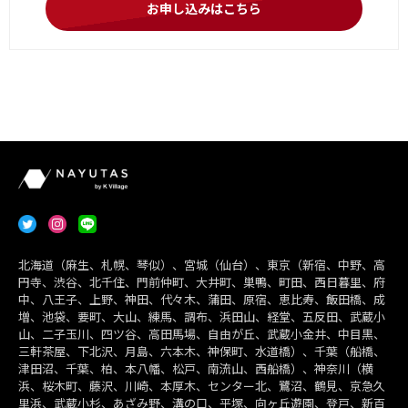
お申し込みはこちら
北海道（麻生、札幌、琴似）、宮城（仙台）、東京（新宿、中野、高
円寺、渋谷、北千住、門前仲町、大井町、巣鴨、町田、西日暮里、府
中、八王子、上野、神田、代々木、蒲田、原宿、恵比寿、飯田橋、成
増、池袋、要町、大山、練馬、調布、浜田山、経堂、五反田、武蔵小
山、二子玉川、四ツ谷、高田馬場、自由が丘、武蔵小金井、中目黒、
三軒茶屋、下北沢、月島、六本木、神保町、水道橋）、千葉（船橋、
津田沼、千葉、柏、本八幡、松戸、南流山、西船橋）、神奈川（横
浜、桜木町、藤沢、川崎、本厚木、センター北、鷺沼、鶴見、京急久
里浜、武蔵小杉、あざみ野、溝の口、平塚、向ヶ丘遊園、登戸、新百