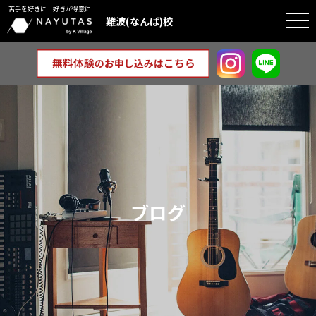
苦手を好きに 好きが得意に
togg
難波(なんば)校
navi
ブログ