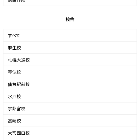
校舎
すべて
麻生校
札幌大通校
琴似校
仙台駅前校
水戸校
宇都宮校
高崎校
大宮西口校