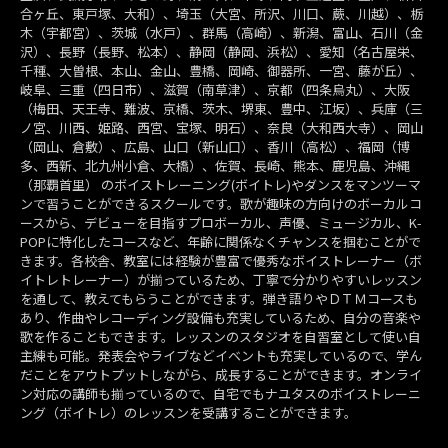
合ヶ丘、東戸塚、大和）、埼玉（大宮、所沢、川口、蕨、川越）、栃
木（宇都宮）、茨城（水戸）、群馬（高崎）、新潟、富山、石川（金
沢）、長野（長野、松本）、静岡（静岡、浜松）、愛知（名古屋栄、
千種、大曽根、本山、金山、豊橋、岡崎、御器所、一宮、藤が丘）、
岐阜、三重（四日市）、滋賀（南草津）、京都（四条烏丸）、大阪
（梅田、天王寺、難波、京橋、茨木、堺東、豊中、江坂）、兵庫（三
ノ宮、川西、姫路、西宮、宝塚、明石）、奈良（大和西大寺）、岡山
（岡山、倉敷）、広島、山口（新山口）、香川（高松）、福岡（博
多、西新、北九州小倉、大橋）、佐賀、長崎、熊本、鹿児島、沖縄
（那覇首里） のボイストレーニング(ボイトレ)やダンスをマンツーマ
ンで習うことができるスクールです。歌が趣味の方向けのボーカルコ
ースから、デビューを目指すプロボーカル、声優、ミュージカル、K-
POPに特化したコースなど、年齢に関係なくチャンスを掴むことがで
きます。各校舎、教室には経験が豊富で優秀なボイストレーナー（ボ
イトレトレーナー）が揃っているため、丁寧で分かりやすいレッスン
を通して、教えてもらうことができます。弾き語りやＤＴＭコースも
あり、作曲やレコーディング設備も充実しているため、自分の音楽や
歌を作ることもできます。レッスンのスタジオを自習室として使い自
主練も可能。発表会やライブなどイベントも充実しているので、学ん
だことをアウトプットしながら、成長することができます。オンライ
ン対応の講師も揃っているので、自宅でもナユタスのボイストレーニ
ング（ボイトレ）のレッスンを受講することができます。