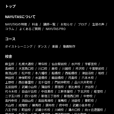
トップ
NAYUTASについて
NAYUTASの特徴
料金
講師一覧
お知らせ
ブログ
生徒の声
コラム
よくあるご質問
NAYUTAS PRO
コース
ボイストレーニング
ダンス
楽器
動画制作
校舎
麻生校
札幌大通校
琴似校
仙台駅前校
水戸校
宇都宮校
高崎校
大宮西口校
川口校
蕨校
川越校
所沢校
千葉駅前校
南流山校
松戸校
本八幡校
船橋校
西船橋校
津田沼校
柏校
神田校
神保町校
水道橋校
飯田橋校
月島校
六本木校
上野校
西日暮里校
北千住校
門前仲町校
品川大井町校
五反田校
武蔵小山校
蒲田校
原宿校
恵比寿校
渋谷校
代々木校
自由が丘校
中目黒校
三軒茶屋校
下北沢校
経堂校
二子玉川校
四ツ谷校
新宿三丁目校
新宿西口校
中野校
高円寺校
浜田山校
高田馬場校
巣鴨校
池袋校
要町校
大山校
成増校
練馬校
調布校
府中校
武蔵小金井校
八王子校
町田校
武蔵小杉校
川崎校
溝の口校
向ヶ丘遊園校