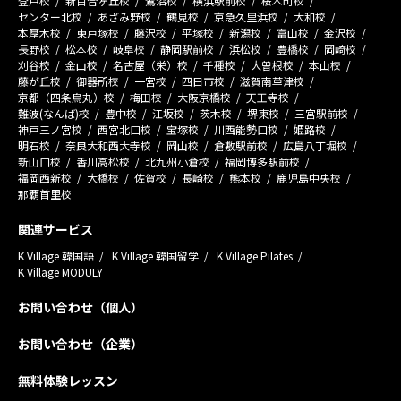
登戸校
新百合ヶ丘校
鷺沼校
横浜駅前校
桜木町校
センター北校
あざみ野校
鶴見校
京急久里浜校
大和校
本厚木校
東戸塚校
藤沢校
平塚校
新潟校
富山校
金沢校
長野校
松本校
岐阜校
静岡駅前校
浜松校
豊橋校
岡崎校
刈谷校
金山校
名古屋（栄）校
千種校
大曽根校
本山校
藤が丘校
御器所校
一宮校
四日市校
滋賀南草津校
京都（四条烏丸）校
梅田校
大阪京橋校
天王寺校
難波(なんば)校
豊中校
江坂校
茨木校
堺東校
三宮駅前校
神戸三ノ宮校
西宮北口校
宝塚校
川西能勢口校
姫路校
明石校
奈良大和西大寺校
岡山校
倉敷駅前校
広島八丁堀校
新山口校
香川高松校
北九州小倉校
福岡博多駅前校
福岡西新校
大橋校
佐賀校
長崎校
熊本校
鹿児島中央校
那覇首里校
関連サービス
K Village 韓国語
K Village 韓国留学
K Village Pilates
K Village MODULY
お問い合わせ（個人）
お問い合わせ（企業）
無料体験レッスン