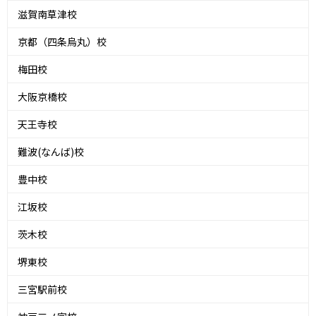
滋賀南草津校
京都（四条烏丸）校
梅田校
大阪京橋校
天王寺校
難波(なんば)校
豊中校
江坂校
茨木校
堺東校
三宮駅前校