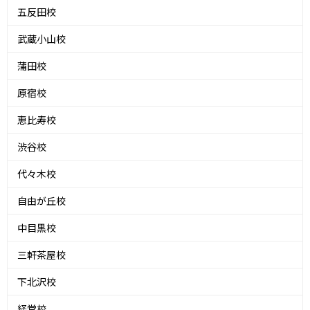
五反田校
武蔵小山校
蒲田校
原宿校
恵比寿校
渋谷校
代々木校
自由が丘校
中目黒校
三軒茶屋校
下北沢校
経堂校