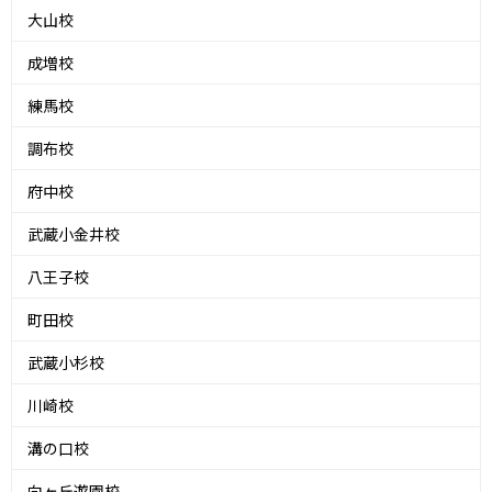
大山校
成増校
練馬校
調布校
府中校
武蔵小金井校
八王子校
町田校
武蔵小杉校
川崎校
溝の口校
向ヶ丘遊園校