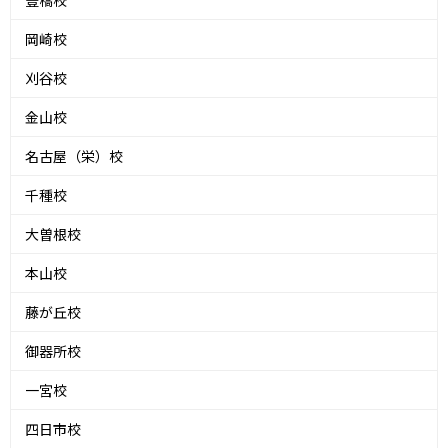
豊橋校
岡崎校
刈谷校
金山校
名古屋（栄）校
千種校
大曽根校
本山校
藤が丘校
御器所校
一宮校
四日市校