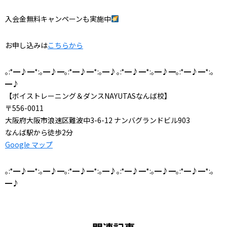
入会金無料キャンペーンも実施中
お申し込みは
こちらから
｡:*━♪━*:｡━♪━｡:*━♪━*:｡━♪｡:*━♪━*:｡━♪━｡:*━♪━*:｡
━♪
【ボイストレーニング＆ダンスNAYUTASなんば校】
〒556-0011
大阪府大阪市浪速区難波中3-6-12 ナンバグランドビル903
なんば駅から徒歩2分
Google マップ
｡:*━♪━*:｡━♪━｡:*━♪━*:｡━♪｡:*━♪━*:｡━♪━｡:*━♪━*:｡
━♪