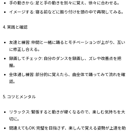
手の動きから
: 足と手の動きを別々に覚え、徐々に合わせる。
イメージする
: 寝る前などに振り付けを頭の中で再現してみる。
4.
実践と確認
友達と練習
: 仲間と一緒に踊るとモチベーションが上がり、互い
に修正し合える。
録画してチェック
: 自分のダンスを録画し、ズレや改善点を把
握。
全体通し練習
: 部分的に覚えたら、曲全体で踊ってみて流れを確
認。
5.
コツとメンタル
リラックス
: 緊張すると動きが硬くなるので、楽しむ気持ちを大
切に。
間違えてもOK
: 完璧を目指さず、楽しんで覚える姿勢が上達を助