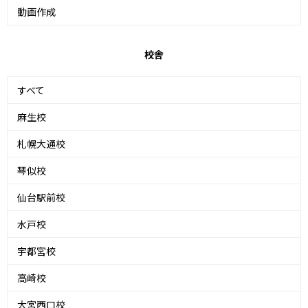
動画作成
校舎
すべて
麻生校
札幌大通校
琴似校
仙台駅前校
水戸校
宇都宮校
高崎校
大宮西口校