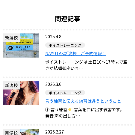
関連記事
2025.4.8
新潟校
ボイストレーニング
NAYUTAS新潟校 ご予約情報！
ボイストレーニングは 土日10～17時まで空
きが結構御座いま…
2026.3.6
新潟校
ボイストレーニング
言う練習と伝える練習は違うということ
① 言う練習
言葉を口に出す練習です。
発音 声の出し方…
2026.2.27
新潟校