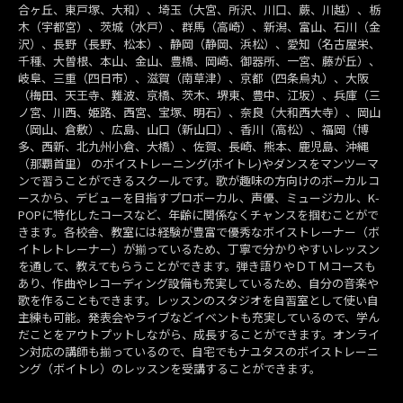
合ヶ丘、東戸塚、大和）、埼玉（大宮、所沢、川口、蕨、川越）、栃
木（宇都宮）、茨城（水戸）、群馬（高崎）、新潟、富山、石川（金
沢）、長野（長野、松本）、静岡（静岡、浜松）、愛知（名古屋栄、
千種、大曽根、本山、金山、豊橋、岡崎、御器所、一宮、藤が丘）、
岐阜、三重（四日市）、滋賀（南草津）、京都（四条烏丸）、大阪
（梅田、天王寺、難波、京橋、茨木、堺東、豊中、江坂）、兵庫（三
ノ宮、川西、姫路、西宮、宝塚、明石）、奈良（大和西大寺）、岡山
（岡山、倉敷）、広島、山口（新山口）、香川（高松）、福岡（博
多、西新、北九州小倉、大橋）、佐賀、長崎、熊本、鹿児島、沖縄
（那覇首里） のボイストレーニング(ボイトレ)やダンスをマンツーマ
ンで習うことができるスクールです。歌が趣味の方向けのボーカルコ
ースから、デビューを目指すプロボーカル、声優、ミュージカル、K-
POPに特化したコースなど、年齢に関係なくチャンスを掴むことがで
きます。各校舎、教室には経験が豊富で優秀なボイストレーナー（ボ
イトレトレーナー）が揃っているため、丁寧で分かりやすいレッスン
を通して、教えてもらうことができます。弾き語りやＤＴＭコースも
あり、作曲やレコーディング設備も充実しているため、自分の音楽や
歌を作ることもできます。レッスンのスタジオを自習室として使い自
主練も可能。発表会やライブなどイベントも充実しているので、学ん
だことをアウトプットしながら、成長することができます。オンライ
ン対応の講師も揃っているので、自宅でもナユタスのボイストレーニ
ング（ボイトレ）のレッスンを受講することができます。