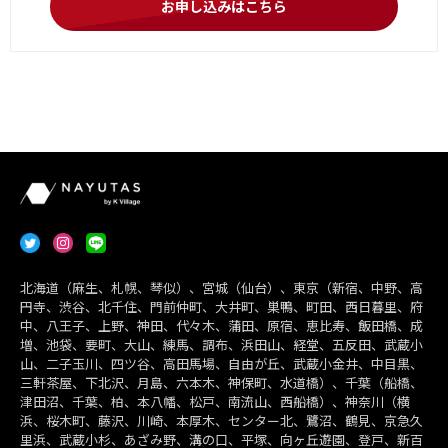
お申し込みはこちら
北海道（麻生、札幌、琴似）、宮城（仙台）、東京（新宿、中野、高
円寺、渋谷、北千住、門前仲町、大井町、巣鴨、町田、西日暮里、府
中、八王子、上野、神田、代々木、蒲田、原宿、恵比寿、飯田橋、成
増、池袋、要町、大山、練馬、調布、浜田山、経堂、五反田、武蔵小
山、二子玉川、四ツ谷、高田馬場、自由が丘、武蔵小金井、中目黒、
三軒茶屋、下北沢、月島、六本木、神保町、水道橋）、千葉（船橋、
津田沼、千葉、柏、本八幡、松戸、南流山、西船橋）、神奈川（横
浜、桜木町、藤沢、川崎、本厚木、センター北、鷺沼、鶴見、京急久
里浜、武蔵小杉、あざみ野、溝の口、平塚、向ヶ丘遊園、登戸、新百