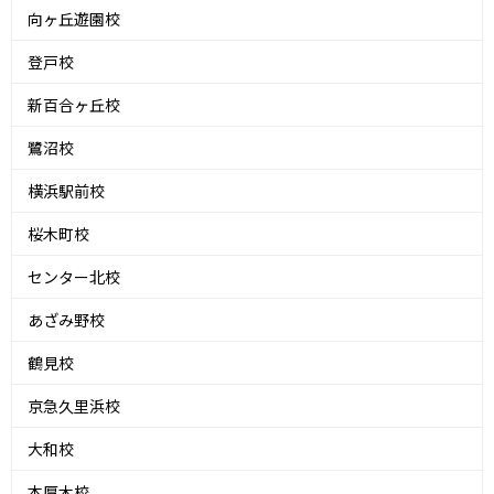
向ヶ丘遊園校
登戸校
新百合ヶ丘校
鷺沼校
横浜駅前校
桜木町校
センター北校
あざみ野校
鶴見校
京急久里浜校
大和校
本厚木校