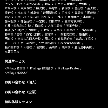
センター北校
あざみ野校
鶴見校
京急久里浜校
大和校
本厚木校
東戸塚校
藤沢校
平塚校
新潟校
富山校
金沢校
長野校
松本校
岐阜校
静岡駅前校
浜松校
豊橋校
岡崎校
刈谷校
金山校
名古屋（栄）校
千種校
大曽根校
本山校
藤が丘校
御器所校
一宮校
四日市校
滋賀南草津校
京都（四条烏丸）校
梅田校
大阪京橋校
天王寺校
難波(なんば)校
豊中校
江坂校
茨木校
堺東校
三宮駅前校
神戸三ノ宮校
西宮北口校
宝塚校
川西能勢口校
姫路校
明石校
奈良大和西大寺校
岡山校
倉敷駅前校
広島八丁堀校
新山口校
香川高松校
北九州小倉校
福岡博多駅前校
福岡西新校
大橋校
佐賀校
長崎校
熊本校
鹿児島中央校
那覇首里校
関連サービス
K Village 韓国語
K Village 韓国留学
K Village Pilates
K Village MODULY
お問い合わせ（個人）
お問い合わせ（企業）
無料体験レッスン