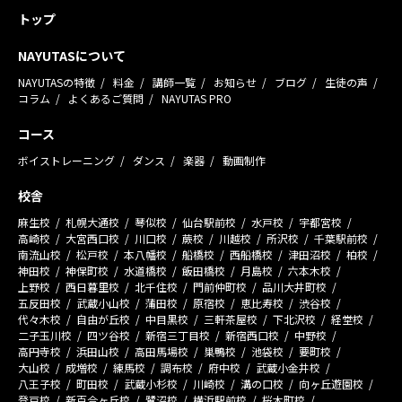
トップ
NAYUTASについて
NAYUTASの特徴
料金
講師一覧
お知らせ
ブログ
生徒の声
コラム
よくあるご質問
NAYUTAS PRO
コース
ボイストレーニング
ダンス
楽器
動画制作
校舎
麻生校
札幌大通校
琴似校
仙台駅前校
水戸校
宇都宮校
高崎校
大宮西口校
川口校
蕨校
川越校
所沢校
千葉駅前校
南流山校
松戸校
本八幡校
船橋校
西船橋校
津田沼校
柏校
神田校
神保町校
水道橋校
飯田橋校
月島校
六本木校
上野校
西日暮里校
北千住校
門前仲町校
品川大井町校
五反田校
武蔵小山校
蒲田校
原宿校
恵比寿校
渋谷校
代々木校
自由が丘校
中目黒校
三軒茶屋校
下北沢校
経堂校
二子玉川校
四ツ谷校
新宿三丁目校
新宿西口校
中野校
高円寺校
浜田山校
高田馬場校
巣鴨校
池袋校
要町校
大山校
成増校
練馬校
調布校
府中校
武蔵小金井校
八王子校
町田校
武蔵小杉校
川崎校
溝の口校
向ヶ丘遊園校
登戸校
新百合ヶ丘校
鷺沼校
横浜駅前校
桜木町校