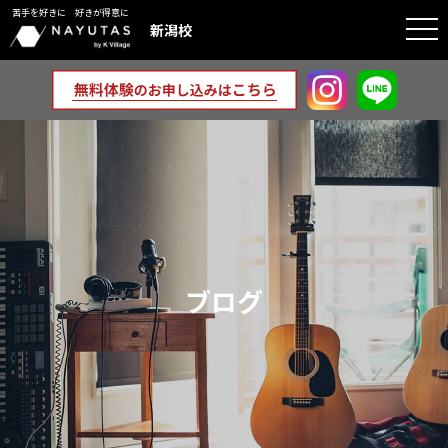
苦手を好きに 好きが得意に
togg
新潟校
navi
ブログ