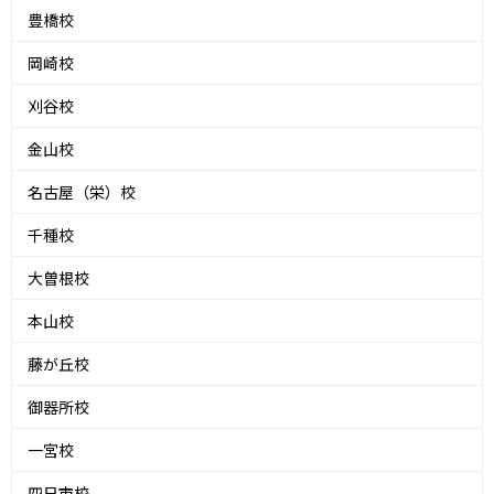
豊橋校
岡崎校
刈谷校
金山校
名古屋（栄）校
千種校
大曽根校
本山校
藤が丘校
御器所校
一宮校
四日市校