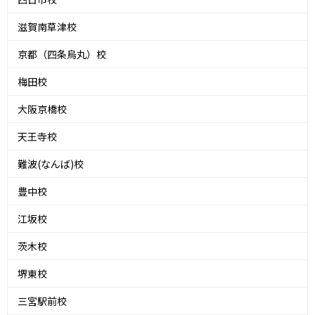
滋賀南草津校
京都（四条烏丸）校
梅田校
大阪京橋校
天王寺校
難波(なんば)校
豊中校
江坂校
茨木校
堺東校
三宮駅前校