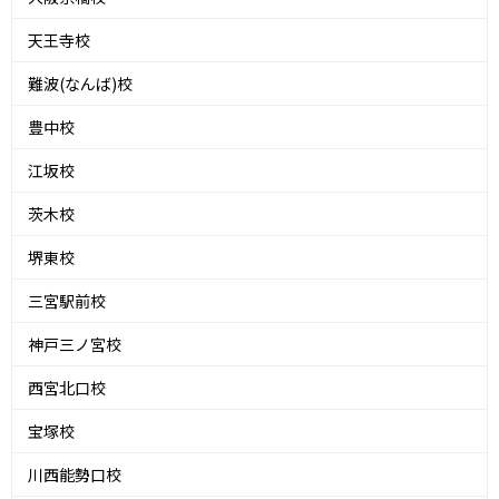
天王寺校
難波(なんば)校
豊中校
江坂校
茨木校
堺東校
三宮駅前校
神戸三ノ宮校
西宮北口校
宝塚校
川西能勢口校