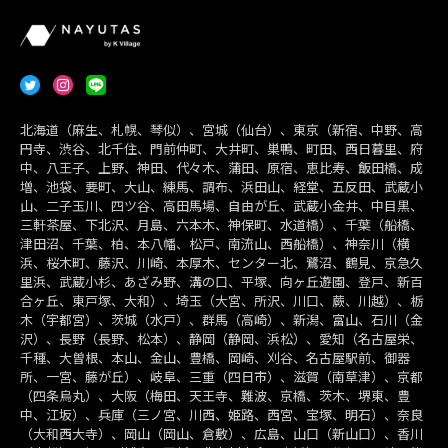
北海道（麻生、札幌、琴似）、宮城（仙台）、東京（新宿、中野、高
円寺、渋谷、北千住、門前仲町、大井町、巣鴨、町田、西日暮里、府
中、八王子、上野、神田、代々木、蒲田、原宿、恵比寿、飯田橋、成
増、池袋、要町、大山、練馬、調布、浜田山、経堂、五反田、武蔵小
山、二子玉川、四ツ谷、高田馬場、自由が丘、武蔵小金井、中目黒、
三軒茶屋、下北沢、月島、六本木、神保町、水道橋）、千葉（船橋、
津田沼、千葉、柏、本八幡、松戸、南流山、西船橋）、神奈川（横
浜、桜木町、藤沢、川崎、本厚木、センター北、鷺沼、鶴見、京急久
里浜、武蔵小杉、あざみ野、溝の口、平塚、向ヶ丘遊園、登戸、新百
合ヶ丘、東戸塚、大和）、埼玉（大宮、所沢、川口、蕨、川越）、栃
木（宇都宮）、茨城（水戸）、群馬（高崎）、新潟、富山、石川（金
沢）、長野（長野、松本）、静岡（静岡、浜松）、愛知（名古屋栄、
千種、大曽根、本山、金山、豊橋、岡崎、刈谷、名古屋駅前、御器
所、一宮、藤が丘）、岐阜、三重（四日市）、滋賀（南草津）、京都
（四条烏丸）、大阪（梅田、天王寺、難波、京橋、茨木、堺東、豊
中、江坂）、兵庫（三ノ宮、川西、姫路、西宮、宝塚、明石）、奈良
（大和西大寺）、岡山（岡山、倉敷）、広島、山口（新山口）、香川