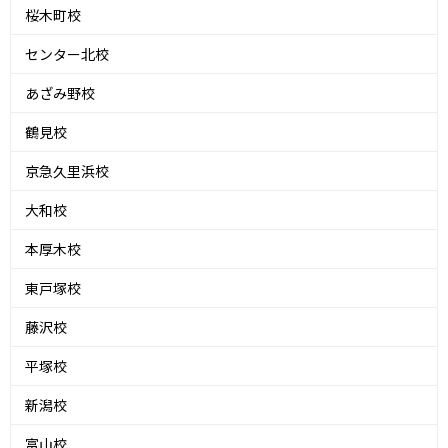
桜木町校
センター北校
あざみ野校
鶴見校
京急久里浜校
大和校
本厚木校
東戸塚校
藤沢校
平塚校
新潟校
富山校