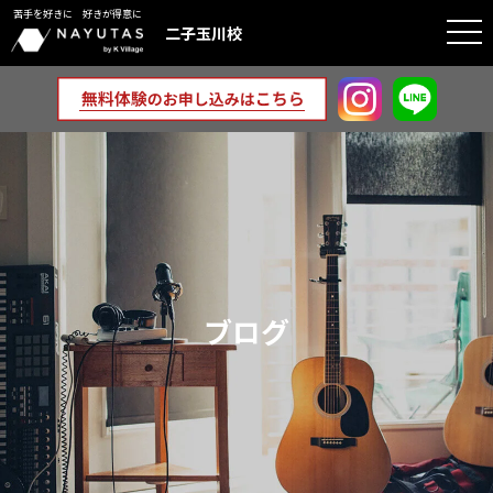
苦手を好きに 好きが得意に
togg
二子玉川校
navi
ブログ