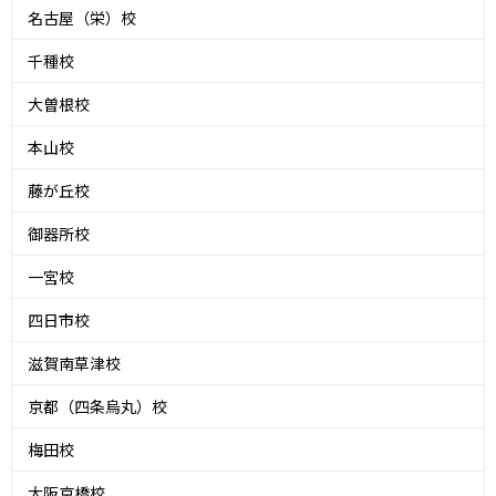
名古屋（栄）校
千種校
大曽根校
本山校
藤が丘校
御器所校
一宮校
四日市校
滋賀南草津校
京都（四条烏丸）校
梅田校
大阪京橋校