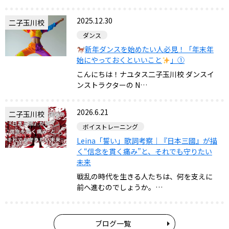
2025.12.30
二子玉川校
ダンス
新年ダンスを始めたい人必見！「年末年
始にやっておくといいこと
」①
こんにちは！ナユタス二子玉川校 ダンスイ
ンストラクターの N…
2026.6.21
二子玉川校
ボイストレーニング
Leina「誓い」歌詞考察｜『日本三國』が描
く“信念を貫く痛み”と、それでも守りたい
未来
戦乱の時代を生きる人たちは、何を支えに
前へ進むのでしょうか。…
ブログ一覧