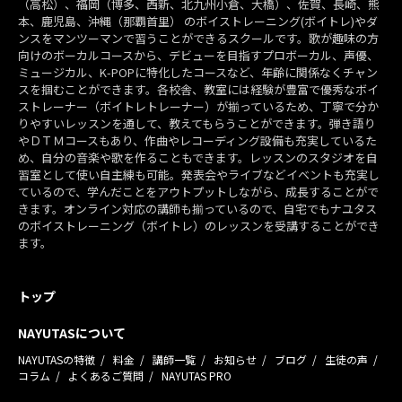
（高松）、福岡（博多、西新、北九州小倉、大橋）、佐賀、長崎、熊
本、鹿児島、沖縄（那覇首里） のボイストレーニング(ボイトレ)やダ
ンスをマンツーマンで習うことができるスクールです。歌が趣味の方
向けのボーカルコースから、デビューを目指すプロボーカル、声優、
ミュージカル、K-POPに特化したコースなど、年齢に関係なくチャン
スを掴むことができます。各校舎、教室には経験が豊富で優秀なボイ
ストレーナー（ボイトレトレーナー）が揃っているため、丁寧で分か
りやすいレッスンを通して、教えてもらうことができます。弾き語り
やＤＴＭコースもあり、作曲やレコーディング設備も充実しているた
め、自分の音楽や歌を作ることもできます。レッスンのスタジオを自
習室として使い自主練も可能。発表会やライブなどイベントも充実し
ているので、学んだことをアウトプットしながら、成長することがで
きます。オンライン対応の講師も揃っているので、自宅でもナユタス
のボイストレーニング（ボイトレ）のレッスンを受講することができ
ます。
トップ
NAYUTASについて
NAYUTASの特徴
料金
講師一覧
お知らせ
ブログ
生徒の声
コラム
よくあるご質問
NAYUTAS PRO